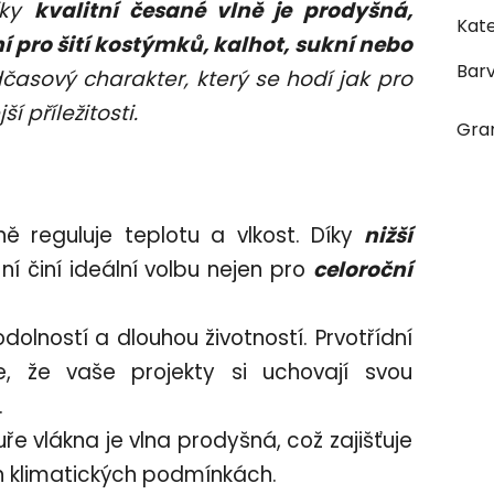
íky
kvalitní česané vlně je prodyšná,
Kate
 pro šití kostýmků, kalhot, sukní nebo
Bar
časový charakter, který se hodí jak pro
 příležitosti.
Gra
ně reguluje teplotu a vlkost. Díky
nižší
ní činí ideální volbu nejen pro
celoroční
olností a dlouhou životností. Prvotřídní
e, že vaše projekty si uchovají svou
.
uře vlákna je vlna prodyšná, což zajišťuje
ch klimatických podmínkách.