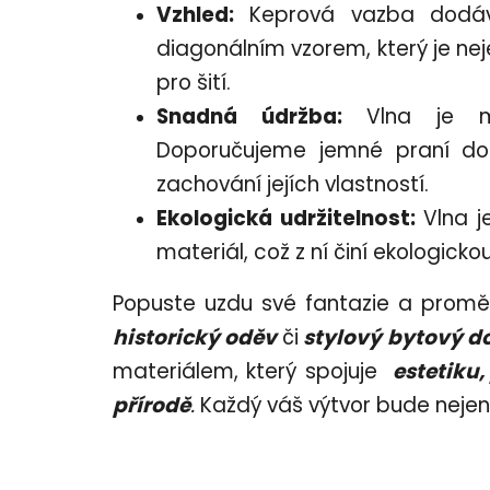
Vzhled:
Keprová vazba dodává
diagonálním vzorem, který je neje
pro šití.
Snadná údržba:
Vlna je mat
Doporučujeme jemné praní do
zachování jejích vlastností.
Ekologická udržitelnost:
Vlna j
materiál, což z ní činí ekologicko
Popuste uzdu své fantazie a proměň
historický oděv
či
stylový bytový d
materiálem, který spojuje
estetiku,
přírodě
.
Každý váš výtvor bude neje