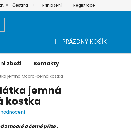
Přihlášení
Registrace
ZK
Čeština
Moje objednávka
PRÁZDNÝ KOŠÍK
NÁKUPNÍ
KOŠÍK
ní zboží
Kontakty
átka jemná Modro-černá kostka
 látka jemná
 kostka
 hodnocení
 z modré a černé příze .