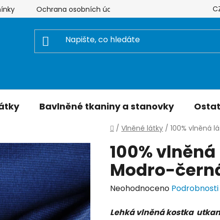
C
ínky
Ochrana osobních údajů
Hodnocení obchodu
átky
Bavlněné tkaniny a stanovky
Ostat
Domů
/
Vlněné látky
/
100% vlněná l
100% vlněná
Modro-černá
Průměrné
Neohodnoceno
Podrobnosti
hodnocení
Lehká vlněná kostka utkaná
produktu