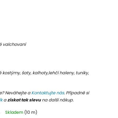
 valchovaní
é kostýmy, šaty, kalhoty,lehčí haleny, tuniky,
e? Neváhejte a
Kontaktujte nás
. Případně si
ík
a
získat tak slevu
na další nákup.
Skladem
(10 m)