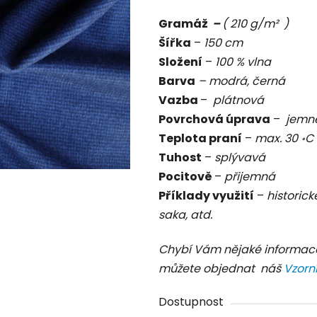
je
Gramáž
–
( 210 g/m² )
0,0
Šířka
–
150 cm
z
Složení
–
100 % vlna
5
Barva
– modrá, černá
hvězdiček.
Vazba
–
plátnová
Povrchová úprava
–
jemné
Teplota praní
–
max. 30 ॰C
Tuhost
–
splývavá
Pocitově
–
přijemná
Příklady využití
–
historick
saka, atd.
Chybí Vám nějaké informac
můžete objednat náš
Vzorn
Dostupnost