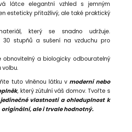
 látce elegantní vzhled s jemným
n esteticky přitažlivý, ale také praktický
eriál, který se snadno udržuje.
 30 stupňů a sušení na vzduchu pro
e obnovitelný a biologicky odbouratelný
u volbu.
te tuto vlněnou látku v
moderní nebo
oplněk
, který zútulní váš domov. Tvořte s
 jedinečné vlastnosti a ohleduplnost k
n
originální, ale i trvale hodnotný.