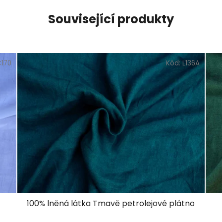
Související produkty
C170
Kód:
L136A
100% lněná látka Tmavě petrolejové plátno