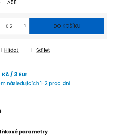
A511
DO KOŠÍKU
Hlídat
Sdílet
Kč / 3 Eur
 následujících 1-2 prac. dní
e
lňkové parametry