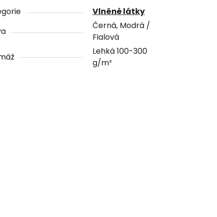
gorie
Vlněné látky
Černá, Modrá /
va
Fialová
Lehká 100-300
máž
g/m²