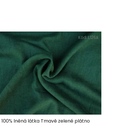
Kód:
L126A
100% lněná látka Tmavě zelené plátno