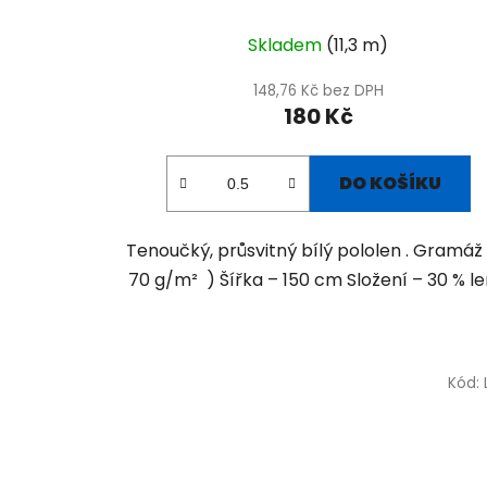
Skladem
(11,3 m)
148,76 Kč bez DPH
180 Kč
DO KOŠÍKU
Tenoučký, průsvitný bílý pololen . Gramáž 
70 g/m² ) Šířka – 150 cm Složení – 30 % len,
Kód: