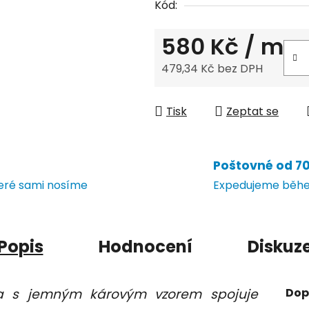
Kód:
580 Kč
/ m
479,34 Kč bez DPH
Měrná cena:
Tisk
Zeptat se
Poštovné od 70 
teré sami nosíme
Expedujeme během
Popis
Hodnocení
Diskuz
tka s jemným károvým vzorem spojuje
Dop