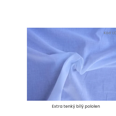
Kód:
L
Extra tenký bílý pololen