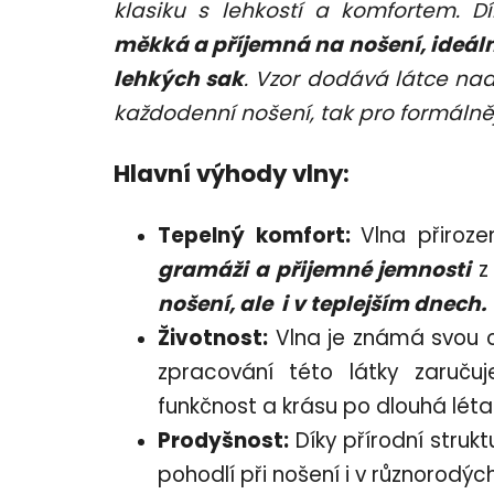
klasiku s lehkostí a komfortem. D
měkká a příjemná na nošení, ideální
lehkých sak
. Vzor dodává látce nad
každodenní nošení, tak pro formálnější
Hlavní výhody vlny:
Tepelný komfort:
Vlna přiroze
gramáži a přijemné jemnosti
z 
nošení, ale i v teplejším dnech.
Životnost:
Vlna je známá svou od
zpracování této látky zaručuj
funkčnost a krásu po dlouhá léta
Prodyšnost:
Díky přírodní strukt
pohodlí při nošení i v různorodý