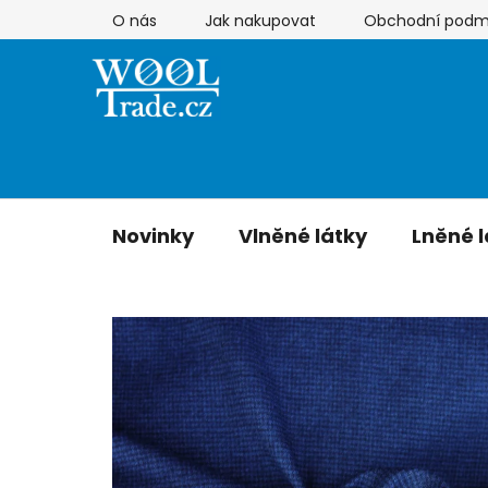
Přejít
O nás
Jak nakupovat
Obchodní podm
na
obsah
Novinky
Vlněné látky
Lněné l