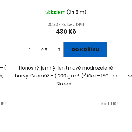
Skladem
(24,5 m)
355,37 Kč bez DPH
430 Kč
DO KOŠÍKU
– (
Honosný, jemný len tmavě modrozelené
...
barvy. Gramáž – ( 200 g/m² )Šířka – 150 cm
ze
Složení...
L159
Kód:
L109