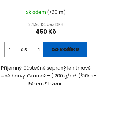
Skladem
(>30 m)
371,90 Kč bez DPH
450 Kč
DO KOŠÍKU
Příjemný, částečně sepraný len tmavě
lené barvy. Gramáž – ( 200 g/m² )Šířka –
150 cm Složení...