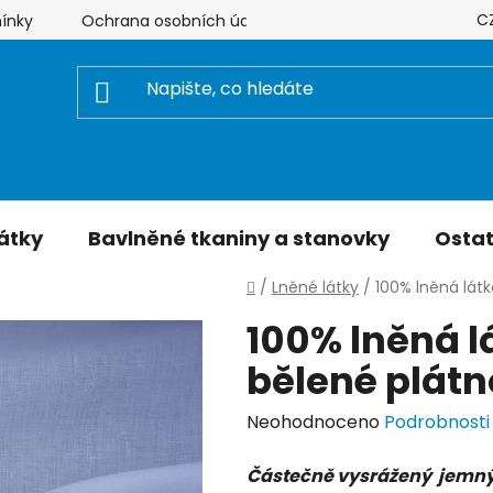
C
ínky
Ochrana osobních údajů
Hodnocení obchodu
átky
Bavlněné tkaniny a stanovky
Ostat
Domů
/
Lněné látky
/
100% lněná lát
100% lněná l
bělené plátn
Průměrné
Neohodnoceno
Podrobnosti
hodnocení
Částečně vysrážený jemný 
produktu