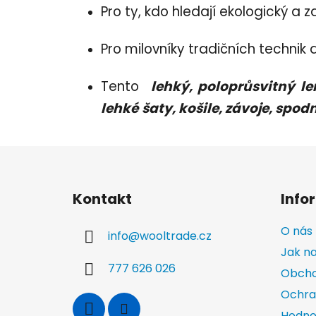
Pro ty, kdo hledají ekologický a
Pro milovníky tradičních technik a 
Tento
lehký, poloprůsvitný le
lehké
šaty, košile, závoje, spod
Z
á
Kontakt
Info
p
a
O nás
info
@
wooltrade.cz
t
Jak n
í
777 626 026
Obcho
Ochra
Hodno