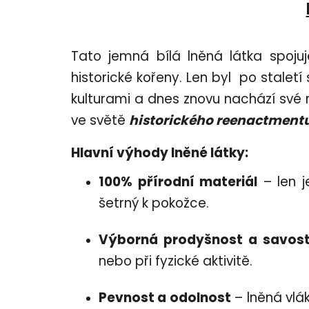
Tato jemná bílá lněná látka spojuj
historické kořeny. Len byl po staletí
kulturami a dnes znovu nachází své 
ve světě
historického reenactmentu
Hlavní výhody lněné látky:
100% přírodní materiál
– len j
šetrný k pokožce.
Výborná prodyšnost a savos
nebo při fyzické aktivitě.
Pevnost a odolnost
– lněná vlák