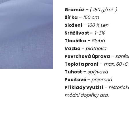
je
Gramáž –
( 180 g/m² )
0,0
Šířka
–
150 cm
z
Složení
–
100 % Len
5
Srážlivost -
1-3%
hvězdiček.
Tloušťka
–
Slabá
Vazba
–
plátnová
Povrchová úprava
–
sanfo
Teplota praní
–
max. 60
॰
Tuhost
–
splývavá
Pocitově
–
příjemná
Příklady využití
–
historick
módní doplňky atd.