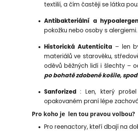
textilií, a čím častěji se látka po
Antibakteriální a hypoalergen
pokožku nebo osoby s alergiemi.
Historická Autenticita
– len by
materiálů ve starověku, středov
oděvů běžných lidí i šlechty –
po bohatě zdobené košile, spod
Sanforized
: Len, který proše
opakovaném praní lépe zachováv
Pro koho je len tou pravou volbou?
Pro reenactory, kteří dbají na do