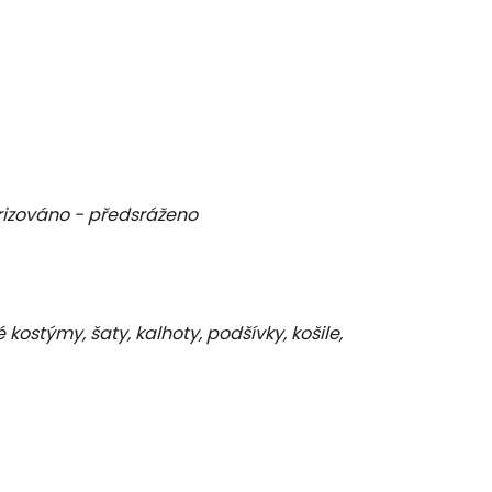
rizováno - předsráženo
C
é kostýmy, šaty, kalhoty, podšívky, košile,