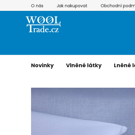
Přejít
O nás
Jak nakupovat
Obchodní podm
na
obsah
Novinky
Vlněné látky
Lněné l