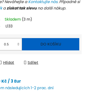
e? Neváhejte a
Kontaktujte nás
. Případně si
ík
a
získat tak slevu
na další nákup.
Skladem
(3 m)
L133
DO KOŠÍKU
Hlídat
Sdílet
Kč / 3 Eur
 následujících 1-2 prac. dní