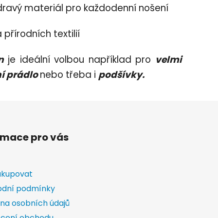
 zdravý materiál pro každodenní nošení
přírodních textilií
n
je ideální volbou například pro
velmi
ní prádlo
nebo třeba i
podšívky.
rmace pro vás
akupovat
dní podmínky
na osobních údajů
cení obchodu