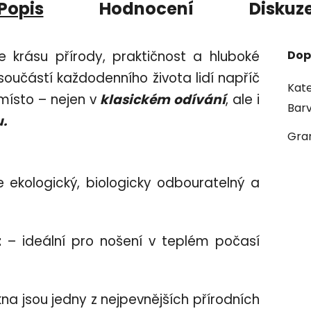
Popis
Hodnocení
Diskuz
e krásu přírody, praktičnost a hluboké
Dop
 součástí každodenního života lidí napříč
Kate
místo – nejen v
klasickém odívání
, ale i
Bar
.
Gra
e ekologický, biologicky odbouratelný a
t
– ideální pro nošení v teplém počasí
na jsou jedny z nejpevnějších přírodních