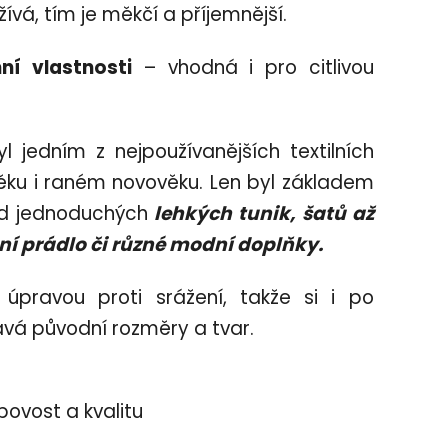
užívá, tím je měkčí a příjemnější.
ní vlastnosti
– vhodná i pro citlivou
l jedním z nejpoužívanějších textilních
ěku i raném novověku. Len byl
základem
 od jednoduchých
leh
kých
tunik, šatů až
ní prádlo či různé modní doplňky.
l úpravou proti srážení, takže si i po
á původní rozměry a tvar.
bovost a kvalitu