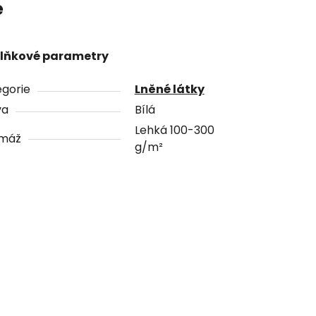
e
lňkové parametry
gorie
Lněné látky
va
Bílá
Lehká 100-300
máž
g/m²