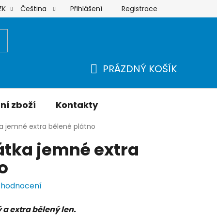
Přihlášení
Registrace
ZK
Čeština
Moje objednávka
PRÁZDNÝ KOŠÍK
NÁKUPNÍ
KOŠÍK
ní zboží
Kontakty
ka jemné extra bělené plátno
átka jemné extra
o
 hodnocení
a extra bělený len.