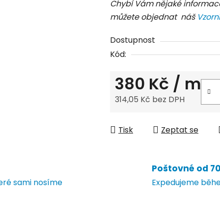
Chybí Vám nějaké informac
můžete objednat náš
Vzorn
Dostupnost
Kód:
380 Kč
/ m
314,05 Kč bez DPH
Měrná cena:
Tisk
Zeptat se
Poštovné od 70 
teré sami nosíme
Expedujeme během