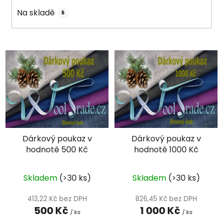
k
Na skladě
6
t
ů
V
ý
p
i
s
p
r
Dárkový poukaz v
Dárkový poukaz v
o
hodnotě 500 Kč
hodnotě 1000 Kč
d
u
k
Skladem
(>30 ks)
Skladem
(>30 ks)
t
413,22 Kč bez DPH
826,45 Kč bez DPH
ů
500 Kč
1 000 Kč
/ ks
/ ks