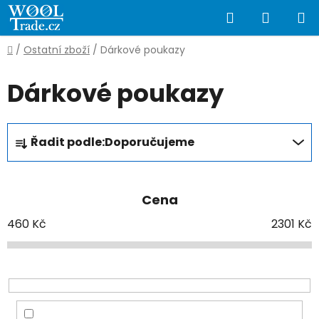
Přejít
Hledat
NÁKUP
na
obsah
KOŠÍK
Domů
/
Ostatní zboží
/
Dárkové poukazy
Dárkové poukazy
Ř
Řadit podle:
Doporučujeme
a
z
e
Cena
n
í
460
Kč
2301
Kč
p
r
o
d
u