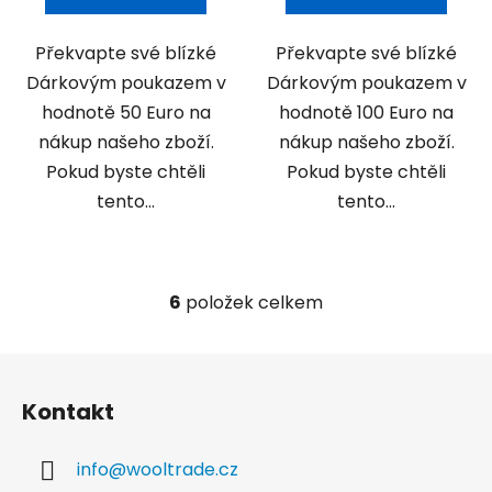
Překvapte své blízké
Překvapte své blízké
Dárkovým poukazem v
Dárkovým poukazem v
hodnotě 50 Euro na
hodnotě 100 Euro na
nákup našeho zboží.
nákup našeho zboží.
Pokud byste chtěli
Pokud byste chtěli
tento...
tento...
6
položek celkem
O
v
l
Z
á
á
d
Kontakt
p
a
a
c
info
@
wooltrade.cz
t
í