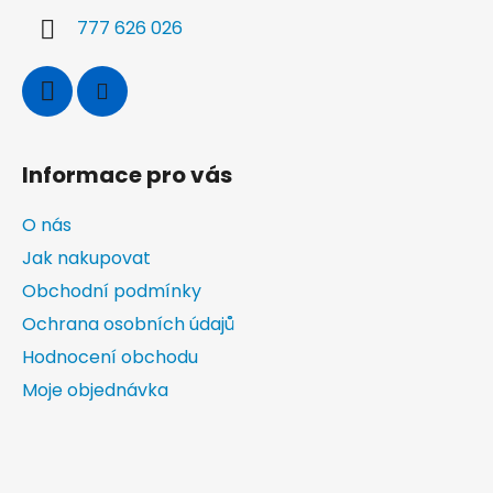
í
p
777 626 026
r
v
k
y
v
ý
Informace pro vás
p
i
O nás
s
u
Jak nakupovat
Obchodní podmínky
Ochrana osobních údajů
Hodnocení obchodu
Moje objednávka