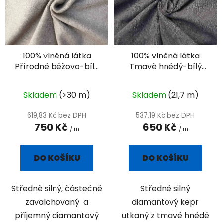
i
s
p
r
100% vlněná látka
100% vlněná látka
o
Přírodně béžovo-bílý
Tmavě hnědý-bílý
d
diamant
diamant
u
k
Skladem
(>30 m)
Skladem
(21,7 m)
t
619,83 Kč bez DPH
537,19 Kč bez DPH
ů
750 Kč
650 Kč
/ m
/ m
DO KOŠÍKU
DO KOŠÍKU
Středně silný, částečně
Středně silný
zavalchovaný a
diamantový kepr
příjemný diamantový
utkaný z tmavě hnědé