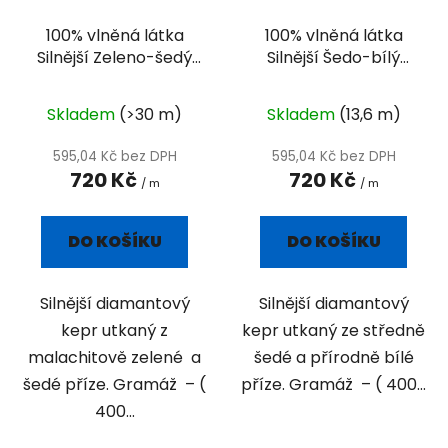
100% vlněná látka
100% vlněná látka
Silnější Zeleno-šedý
Silnější Šedo-bílý
diamant
diamant
Skladem
(>30 m)
Skladem
(13,6 m)
595,04 Kč bez DPH
595,04 Kč bez DPH
720 Kč
720 Kč
/ m
/ m
DO KOŠÍKU
DO KOŠÍKU
Silnější diamantový
Silnější diamantový
kepr utkaný z
kepr utkaný ze středně
malachitově zelené a
šedé a přírodně bílé
šedé příze. Gramáž – (
příze. Gramáž – ( 400...
400...