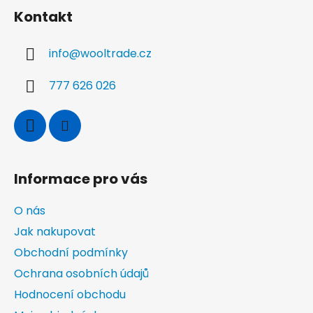
á
á
d
Kontakt
p
a
a
c
info
@
wooltrade.cz
t
í
í
p
777 626 026
r
v
k
y
v
ý
Informace pro vás
p
i
O nás
s
u
Jak nakupovat
Obchodní podmínky
Ochrana osobních údajů
Hodnocení obchodu