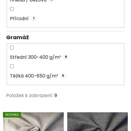
Přírodní
1
Gramáž
Střední 300-400 g/m²
9
Těžká 400-650 g/m²
6
Položek k zobrazení:
9
V
NOVINKA
ý
p