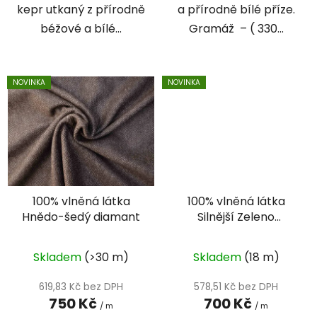
kepr utkaný z přírodně
a přírodně bílé příze.
béžové a bílé...
Gramáž – ( 330...
NOVINKA
NOVINKA
100% vlněná látka
100% vlněná látka
Hnědo-šedý diamant
Silnější Zeleno
diamant - extra
valchovaný
Skladem
(>30 m)
Skladem
(18 m)
619,83 Kč bez DPH
578,51 Kč bez DPH
750 Kč
700 Kč
/ m
/ m