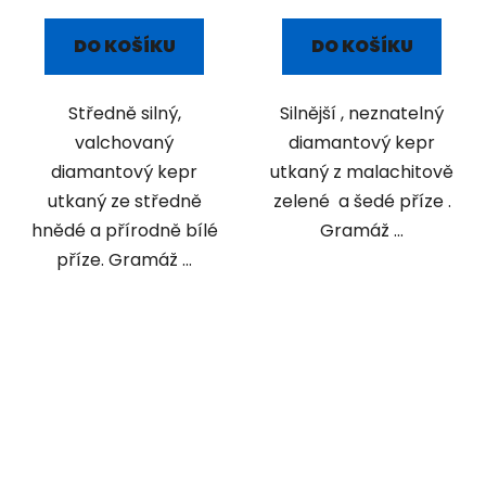
DO KOŠÍKU
DO KOŠÍKU
Středně silný,
Silnější , neznatelný
valchovaný
diamantový kepr
diamantový kepr
utkaný z malachitově
utkaný ze středně
zelené a šedé příze .
hnědé a přírodně bílé
Gramáž ...
příze. Gramáž ...