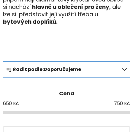
si nachází
hlavně u oblečení pro ženy,
ale
lze si představit její využítí třeba u
bytových doplňků.
Ř
Řadit podle:
Doporučujeme
a
z
e
Cena
n
í
650
Kč
750
Kč
p
r
o