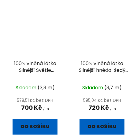
100% vlněná látka
100% vlněná látka
Silnější Světle
Silnější hnědo-šedý
šedozelený-bílý
diamant
diamant
Skladem
(3,3 m)
Skladem
(3,7 m)
578,51 Kč bez DPH
595,04 Kč bez DPH
700 Kč
720 Kč
/ m
/ m
DO KOŠÍKU
DO KOŠÍKU