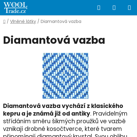
Přejít
Hledat
NÁKUP
na
obsah
KOŠÍK
Domů
/
Vlněné látky
/
Diamantová vazba
Diamantová vazba
Diamantová vazba vychází z klasického
kepru a je známá již od antiky
. Pravidelným
střídáním směru šikmých proužků ve vazbě
vznikají drobné kosočtverce, které tvarem
připomínají diamantový krystal. Svou oblibu