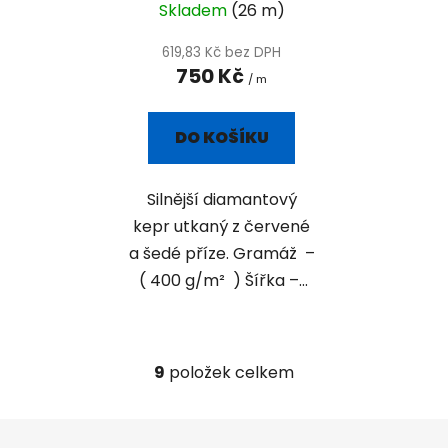
Skladem
(26 m)
619,83 Kč bez DPH
750 Kč
/ m
DO KOŠÍKU
Silnější diamantový
kepr utkaný z červené
a šedé příze. Gramáž –
( 400 g/m² ) Šířka –...
9
položek celkem
O
v
l
Z