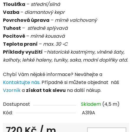
Tloušťka
–
střední/silná
Vazba
–
diamantový kepr
Povrchová úprava
–
mírně valchovaný
Tuhost
–
středně splývavá
Pocitově
–
mírně kousavá
Teplota praní
–
max. 30 ॰C
Příklady využití
–
historické kostmýmy, vlněné šaty,
kalhoty, lehké haleny, tuniky, saka, modní doplňky atd.
Chybí Vám nějaké informace? Neváhejte a
Kontaktujte nás
. Případně si můžete objednat náš
Vzorník
a
získat tak slevu
na další nákup.
Dostupnost
Skladem
(4,5 m)
Kód:
A319A
720 Kč
/ m