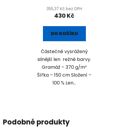
355,37 Kč bez DPH
430 Kč
DO KOŠÍKU
Částečně vysrážený
silnější len režné barvy.
Gramáž – 370 g/m²
Šířka – 150 cm Složení –
100 % Len...
Podobné produkty