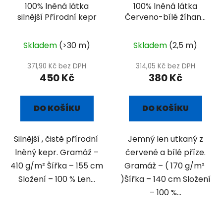
100% lněná látka
100% lněná látka
silnější Přírodní kepr
Červeno-bílé žíhané
plátno
Skladem
(>30 m)
Skladem
(2,5 m)
371,90 Kč bez DPH
314,05 Kč bez DPH
450 Kč
380 Kč
DO KOŠÍKU
DO KOŠÍKU
Silnější , čistě přírodní
Jemný len utkaný z
lněný kepr. Gramáž –
červené a bílé příze.
410 g/m² Šířka – 155 cm
Gramáž – ( 170 g/m²
Složení – 100 % Len...
)Šířka – 140 cm Složení
– 100 %...