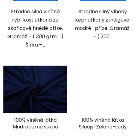
Středně silná vlněná
Středně silný vlněný
rybí kost utkaná ze
kepr utkaný z indigově
skořicově hnědé příze.
modré příze. Gramáž
Gramáž – ( 300 g/m² )
– ( 300...
Šířka –...
100% vlněná látka
100% vlněná látka
Modročerné sukno
Silnější Zeleno-šedý
diamant