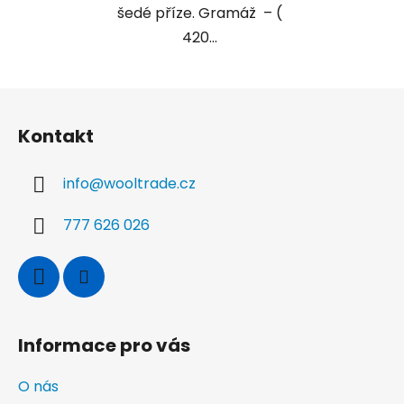
šedé příze. Gramáž – (
420...
Z
á
Kontakt
p
a
info
@
wooltrade.cz
t
í
777 626 026
Informace pro vás
O nás