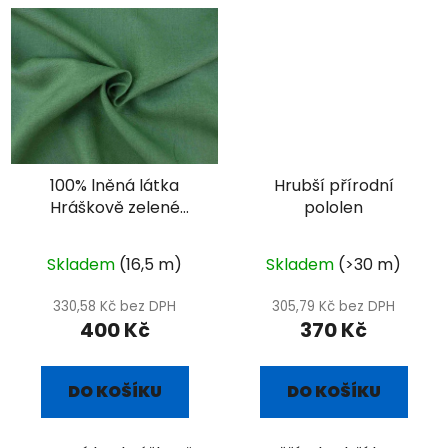
100% lněná látka
Hrubší přírodní
Hráškově zelené
pololen
plátno
Skladem
(16,5 m)
Skladem
(>30 m)
330,58 Kč bez DPH
305,79 Kč bez DPH
400 Kč
370 Kč
DO KOŠÍKU
DO KOŠÍKU