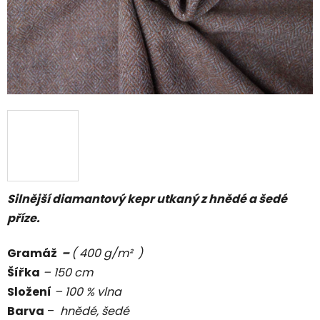
Silnější diamantový kepr utkaný z hnědé a šedé
příze.
Gramáž
–
( 400 g/m² )
Šířka
– 150 cm
Složení
– 100 % vlna
Barva
–
hnědé, šedé