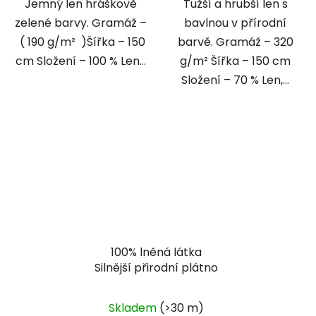
Jemný len hráškově
Tužší a hrubší len s
zelené barvy. Gramáž –
bavlnou v přírodní
( 190 g/m² )Šířka – 150
barvě. Gramáž – 320
cm Složení – 100 % Len...
g/m² Šířka – 150 cm
Složení – 70 % Len,...
100% lněná látka
Silnější přirodní plátno
Skladem
(>30 m)