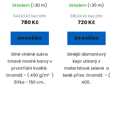
Skladem
(>30 m)
Skladem
(>30 m)
644,63 Kč bez DPH
595,04 Kč bez DPH
780 Kč
720 Kč
DO KOŠÍKU
DO KOŠÍKU
Silné vlněné sukno
Silnější diamantový
tmavě modré barvy v
kepr utkaný z
prvotřídní kvalitě .
malachitově zelené a
Gramáž – ( 450 g/m² )
šedé příze. Gramáž – (
Šířka – 150 cm...
400...