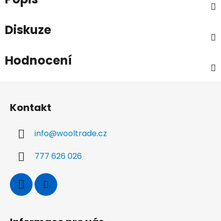
Diskuze
Hodnocení
Z
á
Kontakt
p
a
info
@
wooltrade.cz
t
í
777 626 026