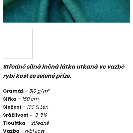
Středně silná lněná látka utkaná ve vazbě
rybí kost ze zelené příze.
Gramáž –
310 g/m²
Šířka
–
150 cm
Složení
–
100 % Len
Srážlivost -
3-
5%
Tloušťka
–
středně
Vazba
–
rybí kost