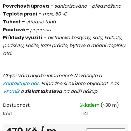
Povrchová úprava
–
sanforizováno - předsráženo
Teplota praní
–
max. 60
C
॰
Tuhost
–
středně tuhá
Pocitově
–
příjemná
Příklady využití
–
historické kostýmy, šaty, kalhoty,
podšívky, košile, ložní prádlo, bytové a módní doplňky
atd.
Chybí Vám nějaké informace? Neváhejte a
Kontaktujte nás
. Případně si můžete objednat náš
Vzorník
a
získat tak slevu
na další nákup.
Dostupnost
Skladem
(>30 m)
Kód:
L141