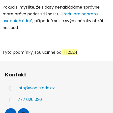
Pokud si myslíte, že s daty nenakládáme správně,
máte právo podat stížnost u
Úřadu pro ochranu
osobních údajů
, případně se se svými nároky obrátit
na soud.
Tyto podmínky jsou účinné od
1.1.2024
Z
á
Kontakt
p
a
info
@
wooltrade.cz
t
í
777 626 026