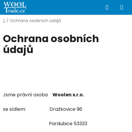
Přejít
Hledat
NÁ
na
obsah
KO
Domů
/
Ochrana osobních údajů
Ochrana osobních
údajů
Jsme právní osoba
Woolen s.r.o.
se sídlem: Dražkovice 96
Pardubice 53333