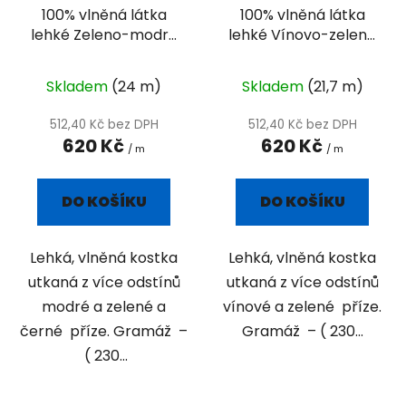
100% vlněná látka
100% vlněná látka
lehké Zeleno-modré
lehké Vínovo-zelené
káro
káro
Skladem
(24 m)
Skladem
(21,7 m)
512,40 Kč bez DPH
512,40 Kč bez DPH
620 Kč
620 Kč
/ m
/ m
DO KOŠÍKU
DO KOŠÍKU
Lehká, vlněná kostka
Lehká, vlněná kostka
utkaná z více odstínů
utkaná z více odstínů
modré a zelené a
vínové a zelené příze.
černé příze. Gramáž –
Gramáž – ( 230...
( 230...