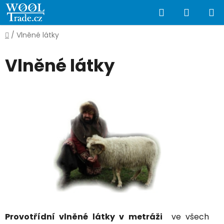
Přejít
Hledat
NÁKUP
na
obsah
KOŠÍK
Domů
/
Vlněné látky
Vlněné látky
Provotřídní vlněné látky v metráži
ve všech