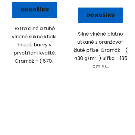
DO KOŠÍKU
DO KOŠÍKU
Extra silné a tuhé
Silné vlněné plátno
vlněné sukno khaki
utkané z oranžovo-
hnědé barvy v
žluté příze. Gramáž – (
prvotřídní kvalitě.
430 g/m² ) Šířka – 135
Gramáž – ( 670...
cm !!!...