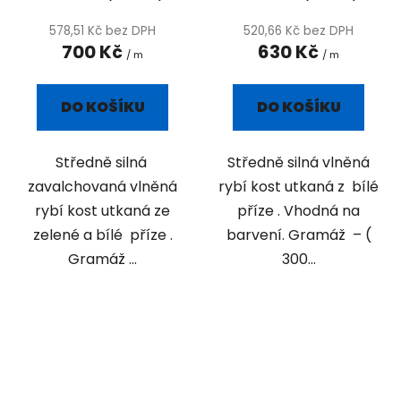
578,51 Kč bez DPH
520,66 Kč bez DPH
700 Kč
630 Kč
/ m
/ m
DO KOŠÍKU
DO KOŠÍKU
Středně silná
Středně silná vlněná
zavalchovaná vlněná
rybí kost utkaná z bílé
rybí kost utkaná ze
příze . Vhodná na
zelené a bílé příze .
barvení. Gramáž – (
Gramáž ...
300...