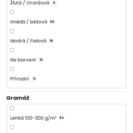
Žlutá / Oranžová
6
Hnědá / béžová
53
Modrá / Fialová
19
Na barvení
13
Přírodní
11
Gramáž
Lehká 100-300 g/m²
64