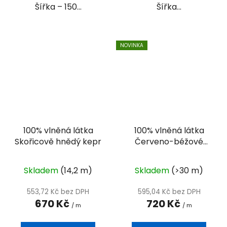
Šířka – 150...
Šířka...
NOVINKA
100% vlněná látka
100% vlněná látka
Skořicově hnědý kepr
Červeno-béžové
plátno
Skladem
(14,2 m)
Skladem
(>30 m)
553,72 Kč bez DPH
595,04 Kč bez DPH
670 Kč
720 Kč
/ m
/ m