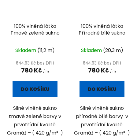
100% vlněná látka
100% vlněná látka
Tmavě zelené sukno
Přírodně bílé sukno
Skladem
(11,2 m)
Skladem
(20,3 m)
644,63 Kč bez DPH
644,63 Kč bez DPH
780 Kč
780 Kč
/ m
/ m
DO KOŠÍKU
DO KOŠÍKU
Silné vlněné sukno
Silné vlněné sukno
tmavě zelené barvy v
přírodně bílé barvy v
prvotřídní kvalitě.
prvotřídní kvalitě.
Gramáž – ( 420 g/m² )
Gramáž – ( 420 g/m² )