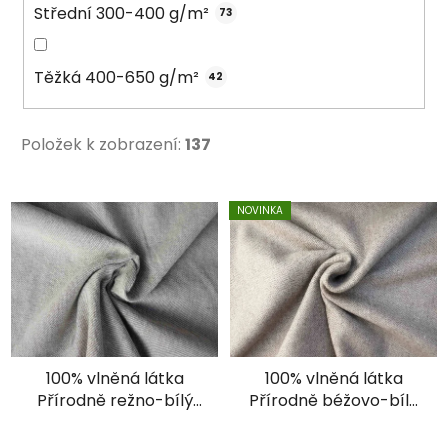
Střední 300-400 g/m²
73
Těžká 400-650 g/m²
42
Položek k zobrazení:
137
V
NOVINKA
ý
p
i
s
p
r
100% vlněná látka
100% vlněná látka
o
Přírodně režno-bílý
Přírodně béžovo-bílý
d
kepr
diamant
u