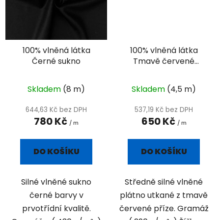
100% vlněná látka
100% vlněná látka
Černé sukno
Tmavě červené
plátno
Skladem
(8 m)
Skladem
(4,5 m)
644,63 Kč bez DPH
537,19 Kč bez DPH
780 Kč
650 Kč
/ m
/ m
DO KOŠÍKU
DO KOŠÍKU
Silné vlněné sukno
Středně silné vlněné
černé barvy v
plátno utkané z tmavě
prvotřídní kvalitě.
červené příze. Gramáž