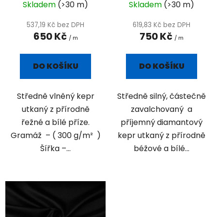
k
Skladem
(>30 m)
Skladem
(>30 m)
t
537,19 Kč bez DPH
619,83 Kč bez DPH
ů
650 Kč
750 Kč
/ m
/ m
DO KOŠÍKU
DO KOŠÍKU
Středně vlněný kepr
Středně silný, částečně
utkaný z přírodně
zavalchovaný a
řežné a bílé příze.
příjemný diamantový
Gramáž – ( 300 g/m² )
kepr utkaný z přírodně
Šířka –...
béžové a bílé...