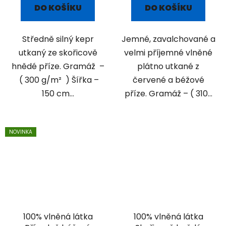
DO KOŠÍKU
DO KOŠÍKU
Středně silný kepr
Jemné, zavalchované a
utkaný ze skořicově
velmi příjemné vlněné
hnědé příze. Gramáž –
plátno utkané z
( 300 g/m² ) Šířka –
červené a béžové
150 cm...
příze. Gramáž – ( 310...
NOVINKA
100% vlněná látka
100% vlněná látka