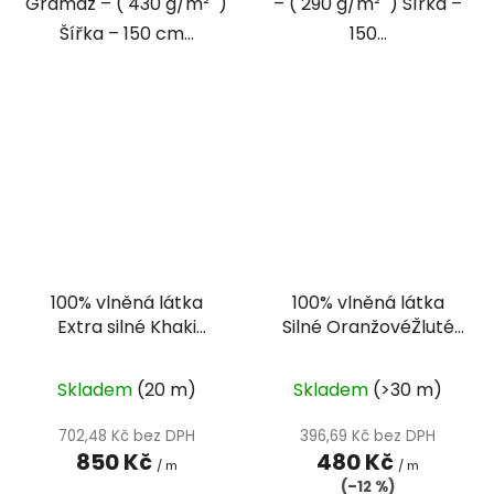
Gramáž – ( 430 g/m² )
– ( 290 g/m² ) Šířka –
Šířka – 150 cm...
150...
100% vlněná látka
100% vlněná látka
Extra silné Khaki
Silné OranžovéŽluté
sukno - 1000 g
plátno
Skladem
(20 m)
Skladem
(>30 m)
702,48 Kč bez DPH
396,69 Kč bez DPH
850 Kč
480 Kč
/ m
/ m
(–12 %)