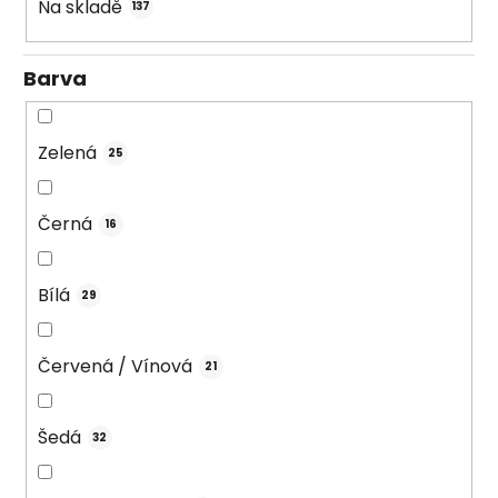
k
Na skladě
137
t
ů
Barva
Zelená
25
Černá
16
Bílá
29
Červená / Vínová
21
Šedá
32