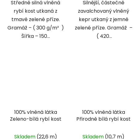
Středně silná vlněná
Silnější, částečně
rybí kost utkaná z
zavalchovaný vlněný
tmavě zelené příze.
kepr utkaný z jemně
Gramáž – ( 300 g/m² )
zelené příze. Gramáž –
Šířka – 150...
( 420...
100% vlněná látka
100% vlněná látka
Zeleno-bílá rybí kost
Přirodně bílá rybí kost
Skladem
(22,6 m)
Skladem
(10,7 m)