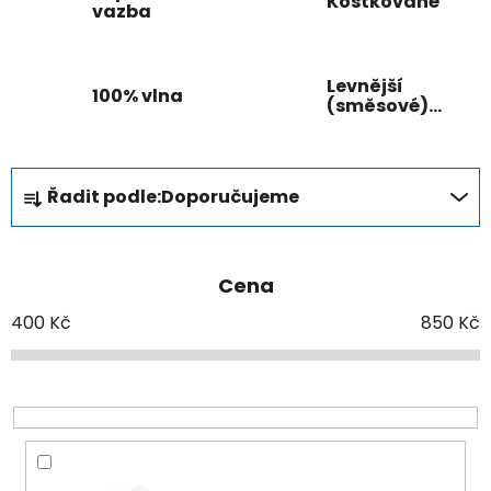
Kostkované
vazba
Levnější
100% vlna
(směsové)
vlny
Ř
Řadit podle:
Doporučujeme
a
z
e
Cena
n
í
400
Kč
850
Kč
p
r
o
d
u