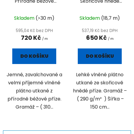
Přírodně béžové
Skořicově hnědé
plátno
plátno
Skladem
(>30 m)
Skladem
(18,7 m)
595,04 Kč bez DPH
537,19 Kč bez DPH
720 Kč
650 Kč
/ m
/ m
DO KOŠÍKU
DO KOŠÍKU
Jemné, zavalchované a
Lehké vlněné plátno
velmi příjemné vlněné
utkané ze skořicově
plátno utkané z
hnědé příze. Gramáž –
přírodně béžové příze.
( 290 g/m² ) Šířka –
Gramáž – ( 310...
150 cm...