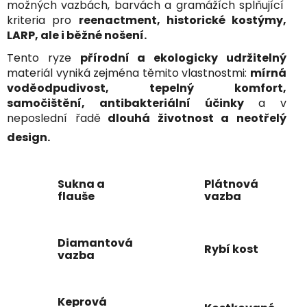
možných vazbách, barvách a gramážích splňující
kriteria pro
reenactment, historické kostýmy,
LARP, ale i běžné nošení.
Tento ryze
přírodní a ekologicky udržitelný
materiál vyniká zejména těmito vlastnostmi:
mírná
voděodpudivost, tepelný komfort,
samočištění, antibakteriální účinky
a v
neposlední řadě
dlouhá životnost a neotřelý
design.
Sukna a
Plátnová
flauše
vazba
Diamantová
Rybí kost
vazba
Keprová