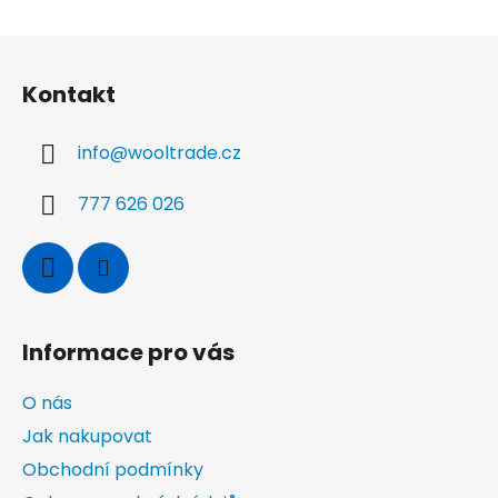
Z
á
Kontakt
p
a
info
@
wooltrade.cz
t
í
777 626 026
Informace pro vás
O nás
Jak nakupovat
Obchodní podmínky