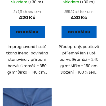
Skladem
(>30 m)
Skladem
(>30 m)
347,11 Kč bez DPH
355,37 Kč bez DPH
420 Kč
430 Kč
DO KOŠÍKU
DO KOŠÍKU
Impregnovaná hustě
Předepraný, pocitově
tkaná lněno-bavlněná
příjemný len žluté
stanovina v přírodní
barvy. Gramáž – 245
barvě. Gramáž – 350
g/m² Šířka – 150 cm
g/m² Šířka – 148 cm...
Složení – 100 % Len...