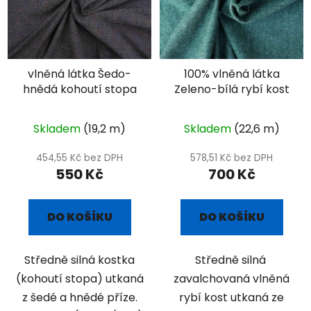
vlněná látka Šedo-
100% vlněná látka
hnědá kohoutí stopa
Zeleno-bílá rybí kost
Skladem
(19,2 m)
Skladem
(22,6 m)
454,55 Kč bez DPH
578,51 Kč bez DPH
550 Kč
700 Kč
DO KOŠÍKU
DO KOŠÍKU
Středně silná kostka
Středně silná
(kohoutí stopa) utkaná
zavalchovaná vlněná
z šedé a hnědé příze.
rybí kost utkaná ze