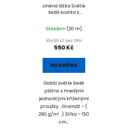
vlněná látka Světle
šedá kostka s
hnědými proužky
Skladem
(20 m)
454,55 Kč bez DPH
550 Kč
DO KOŠÍKU
Slabší světle šedé
plátno s hnedými
jednonitými kříženými
proužky . Gramáž – (
290 g/m² ) Šířka – 150
cm...