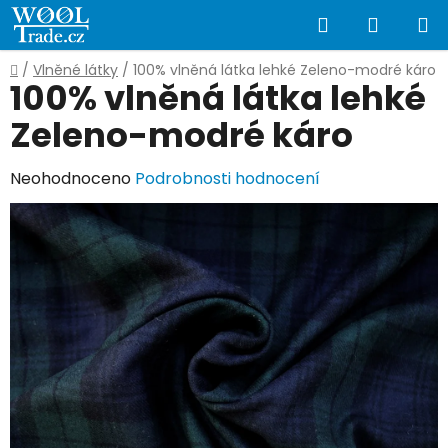
Přejít
Hledat
NÁKUP
na
obsah
KOŠÍK
Domů
/
Vlněné látky
/
100% vlněná látka lehké Zeleno-modré káro
100% vlněná látka lehké
Zeleno-modré káro
Průměrné
Neohodnoceno
Podrobnosti hodnocení
hodnocení
produktu
je
0,0
z
5
hvězdiček.