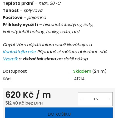
Teplota praní
–
max. 30 ॰C
Tuhost
–
splývavá
Pocitově
–
přijemná
Příklady využití
–
historické kostýmy, šaty,
kalhoty,lehčí haleny, tuniky, saka, atd.
Chybí Vám nějaké informace? Neváhejte a
Kontaktujte nás
. Případně si můžete objednat náš
Vzorník
a
získat tak slevu
na další nákup.
Dostupnost
Skladem
(24 m)
Kód:
A121A
620 Kč
/ m
512,40 Kč bez DPH
Měrná cena:
DO KOŠÍKU