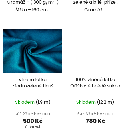
Gramáž – ( 300 g/m² )
zelené a bílé příze .
Šířka – 160 cm...
Gramáž ...
vlněná látka
100% vlněná látka
Modrozelené flauš
Oříškově hnědé sukno
Skladem
(1,9 m)
Skladem
(12,2 m)
413,22 Kč bez DPH
644,63 Kč bez DPH
500 Kč
780 Kč
(–20 %)