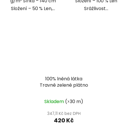
g/m² Šířka – 140 cm
Složení – 100 % Len
Složení – 50 % Len,...
Srážlivost...
100% lněná látka
Travně zelené plátno
Skladem
(>30 m)
347,11 Kč bez DPH
420 Kč