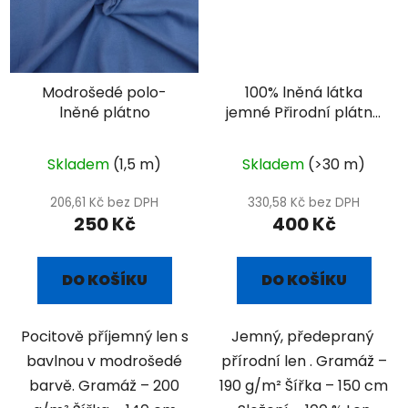
Modrošedé polo-
100% lněná látka
lněné plátno
jemné Přirodní plátno
- tmavší
Skladem
(1,5 m)
Skladem
(>30 m)
206,61 Kč bez DPH
330,58 Kč bez DPH
250 Kč
400 Kč
DO KOŠÍKU
DO KOŠÍKU
Pocitově příjemný len s
Jemný, předepraný
bavlnou v modrošedé
přírodní len . Gramáž –
barvě. Gramáž – 200
190 g/m² Šířka – 150 cm