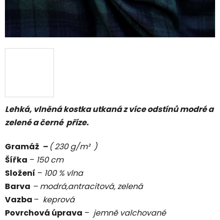
Lehká, vlněná kostka utkaná z více odstínů modré a
zelené a černé příze.
Gramáž
–
( 230 g/m² )
Šířka
–
150 cm
Složení
–
100 % vlna
Barva
– modrá,antracitová, zelená
Vazba
–
keprová
Povrchová úprava
–
jemně valchované