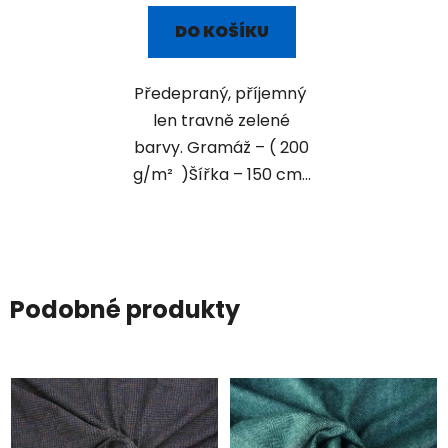
DO KOŠÍKU
Předepraný, příjemný
len travně zelené
barvy. Gramáž – ( 200
g/m² )Šířka – 150 cm...
Podobné produkty