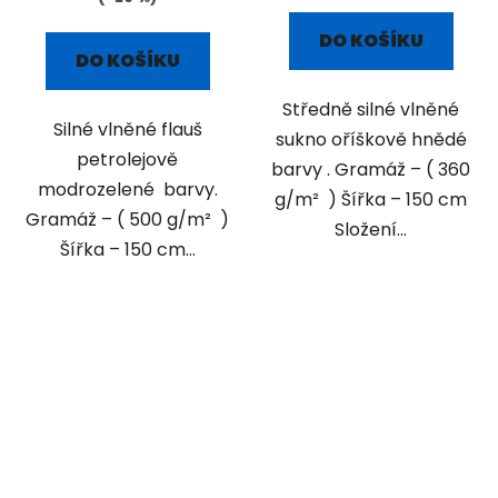
DO KOŠÍKU
DO KOŠÍKU
Středně silné vlněné
Silné vlněné flauš
sukno oříškově hnědé
petrolejově
barvy . Gramáž – ( 360
modrozelené barvy.
g/m² ) Šířka – 150 cm
Gramáž – ( 500 g/m² )
Složení...
Šířka – 150 cm...