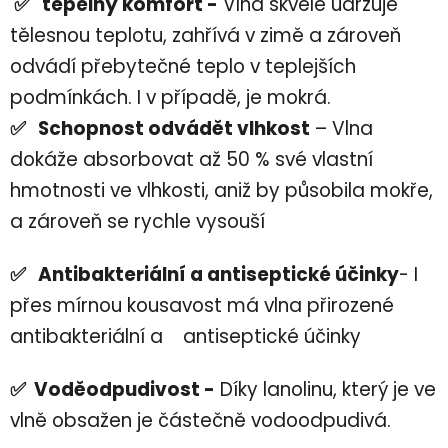
✅ tepelný komfort -
Vlna skvěle udržuje
tělesnou teplotu, zahřívá v zimě a zároveň
odvádí přebytečné teplo v teplejších
podmínkách. I v případě, je mokrá.
✅ Schopnost odvádět vlhkost
– Vlna
dokáže absorbovat až 50 % své vlastní
hmotnosti ve vlhkosti, aniž by působila mokře,
a zároveň se rychle vysouší
✅ Antibakteriální a antiseptické účinky
- I
přes mírnou kousavost má vlna přirozené
antibakteriální a antiseptické účinky
✅ Voděodpudivost -
Díky lanolinu, který je ve
vlně obsažen je částečně vodoodpudivá.