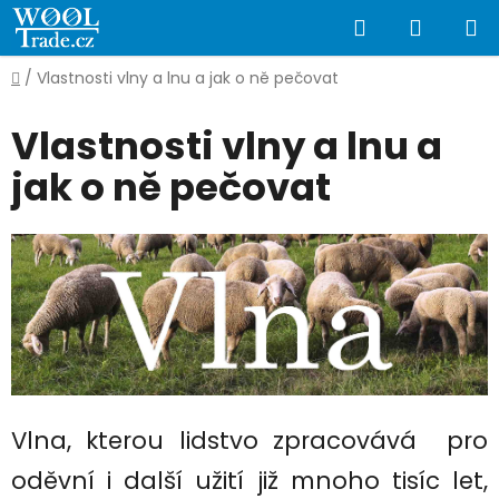
Přejít
Hledat
NÁKUP
na
obsah
KOŠÍK
Domů
/
Vlastnosti vlny a lnu a jak o ně pečovat
Vlastnosti vlny a lnu a
jak o ně pečovat
Vlna, kterou lidstvo zpracovává pro
oděvní i další užití již mnoho tisíc let,