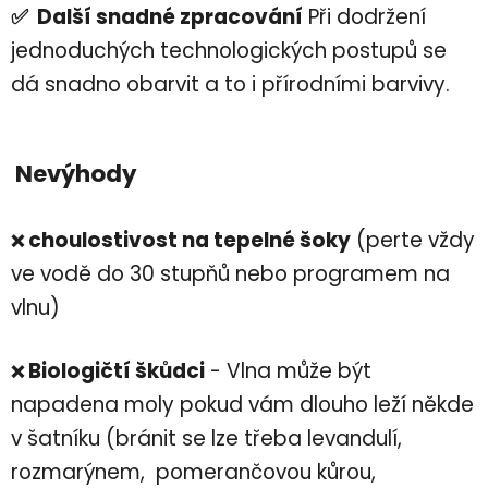
✅ Další snadné zpracování
Při dodržení
jednoduchých technologických postupů se
dá snadno obarvit a to i přírodními barvivy.
Nevýhody
choulostivost na tepelné šoky
(perte vždy
❌
ve vodě do 30 stupňů nebo programem na
vlnu)
Biologičtí škůdci
- Vlna může být
❌
napadena moly pokud vám dlouho leží někde
v šatníku (bránit se lze třeba levandulí,
rozmarýnem, pomerančovou kůrou,