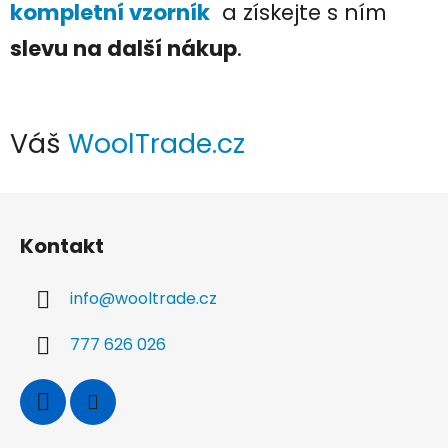
kompletní vzorník
a získejte s ním
slevu na další nákup
.
Váš
WoolTrade.cz
Z
á
Kontakt
p
a
info
@
wooltrade.cz
t
í
777 626 026