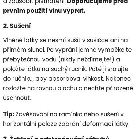
a způsobit plstnatění.
Doporučujeme před
prvním použití vlnu vyprat.
2. Sušení
Vlněné látky se nesmí sušit v sušičce ani na
přímém slunci. Po vyprání jemně vymačkejte
přebytečnou vodu (nikdy neždímejte!) a
položte látku na suchý ručník. Poté ji srolujte
do ručníku, aby absorboval vlhkost. Nakonec
rozložte na rovnou plochu a nechte přirozeně
uschnout.
Tip:
Zavěšování na ramínko nebo sušení v
horizontální poloze zabrání deformaci látky
.
3. Žehlení a odstraňování záhybů