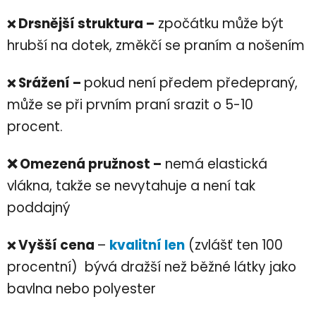
Drsnější struktura –
zpočátku může být
❌
hrubší na dotek, změkčí se praním a nošením
Srážení –
pokud není předem předepraný,
❌
může se při prvním praní srazit o 5-10
procent.
❌ Omezená pružnost –
nemá elastická
vlákna, takže se nevytahuje a není tak
poddajný
Vyšší cena
–
kvalitní len
(zvlášť ten 100
❌
procentní) bývá dražší než běžné látky jako
bavlna nebo polyester