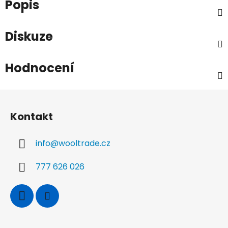
Popis
Diskuze
Hodnocení
Z
á
Kontakt
p
a
info
@
wooltrade.cz
t
í
777 626 026