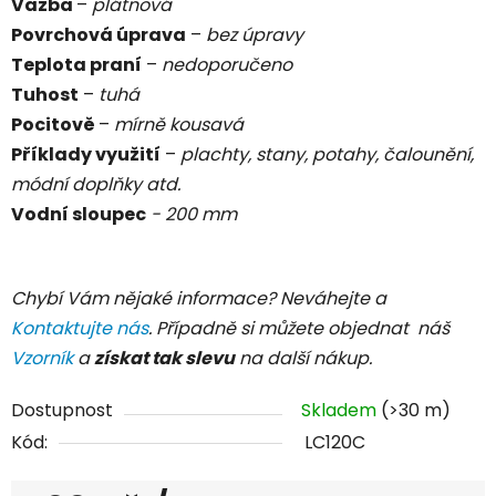
Vazba
–
plátnová
Povrchová úprava
–
bez úpravy
Teplota praní
–
nedoporučeno
Tuhost
–
tuhá
Pocitově
–
mírně kousavá
Příklady využití
–
plachty, stany, potahy, čalounění,
módní doplňky atd.
Vodní sloupec
- 200 mm
Chybí Vám nějaké informace? Neváhejte a
Kontaktujte nás
. Případně si můžete objednat náš
Vzorník
a
získat tak slevu
na další nákup.
Dostupnost
Skladem
(>30 m)
Kód:
LC120C