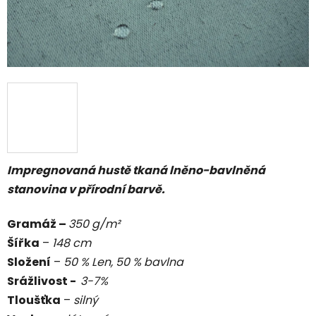
Impregnovaná hustě tkaná lněno-bavlněná
stanovina v přírodní barvě.
Gramáž –
350 g/m²
Šířka
–
148 cm
Složení
–
50 % Len, 50 % bavlna
Srážlivost -
3-7%
Tloušťka
–
silný