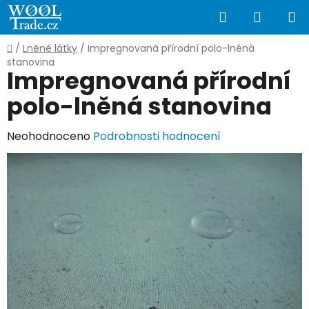
Přejít
Hledat
NÁKUP
na
obsah
KOŠÍK
Domů
/
Lněné látky
/
Impregnovaná přírodní polo-lněná
stanovina
Impregnovaná přírodní
polo-lněná stanovina
Průměrné
Neohodnoceno
Podrobnosti hodnocení
hodnocení
produktu
je
0,0
z
5
hvězdiček.