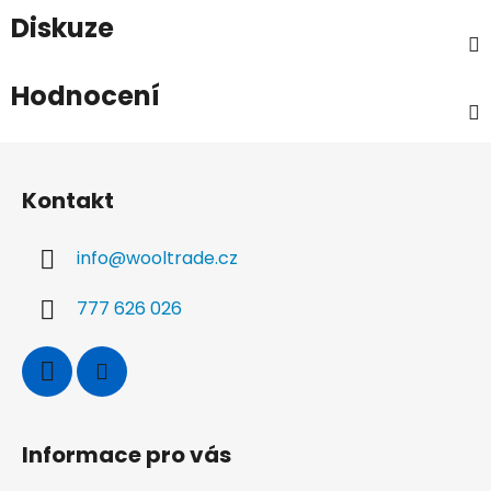
Diskuze
Hodnocení
Z
á
Kontakt
p
a
info
@
wooltrade.cz
t
í
777 626 026
Informace pro vás