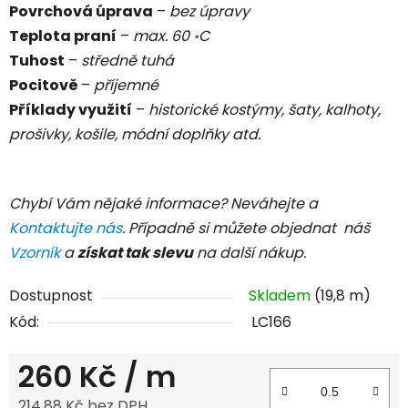
Povrchová úprava
–
bez úpravy
Teplota praní
–
max. 60
C
॰
Tuhost
–
středně tuhá
Pocitově
–
příjemné
Příklady využití
–
historické kostýmy, šaty, kalhoty,
prošivky, košile, módní doplňky atd.
Chybí Vám nějaké informace? Neváhejte a
Kontaktujte nás
. Případně si můžete objednat náš
Vzorník
a
získat tak slevu
na další nákup.
Dostupnost
Skladem
(19,8 m)
Kód:
LC166
260 Kč
/ m
214,88 Kč bez DPH