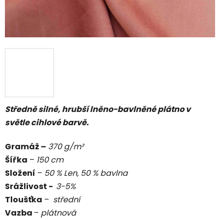
Středně silné, hrubší lněno-bavlněné plátno v
světle cihlové barvě.
Gramáž –
370 g/m²
Šířka
–
150 cm
Složení
–
50 % Len, 50 % bavlna
Srážlivost -
3-5%
Tloušťka
–
střední
Vazba
–
plátnová