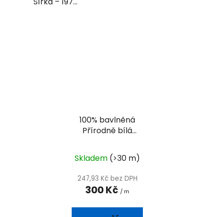
Šířka – 197...
100% bavlněná
Přírodně bílá
stanovka -
IMPREGNOVANÁ
Skladem
(>30 m)
247,93 Kč bez DPH
300 Kč
/ m