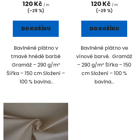
ů
120 Kč
120 Kč
/ m
/ m
(–29 %)
(–29 %)
DO KOŠÍKU
DO KOŠÍKU
Bavlněné plátno v
Bavlněné plátno ve
tmavě hnědé barbě
vínové barvě. Gramáž
Gramáž – 290 g/m²
– 290 g/m² Šířka – 150
Šířka – 150 cm Složení –
cm Složení – 100 %
100 % bavlna...
bavlna...