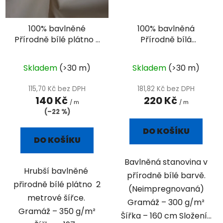
100% bavlněné
100% bavlněná
Přírodně bílé plátno -
Přírodně bílá
2m
stanovina
Skladem
(>30 m)
Skladem
(>30 m)
115,70 Kč bez DPH
181,82 Kč bez DPH
140 Kč
220 Kč
/ m
/ m
(–22 %)
DO KOŠÍKU
DO KOŠÍKU
Bavlněná stanovina v
Hrubší bavlněné
přírodně bílé barvě.
přirodně bílé plátno 2
(Neimpregnovaná)
metrové šířce.
Gramáž – 300 g/m²
Gramáž – 350 g/m²
Šířka – 160 cm Složení...