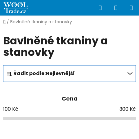
Přejít
Hledat
NÁKUP
na
obsah
KOŠÍK
Domů
/
Bavlněné tkaniny a stanovky
Bavlněné tkaniny a
stanovky
Ř
Řadit podle:
Nejlevnější
a
z
e
Cena
n
í
100
Kč
300
Kč
p
r
o