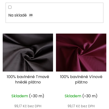
d
u
k
Na skladě
23
t
ů
V
ý
p
i
s
p
r
100% bavlněné Tmavě
100% bavlněné Vínové
o
hnědé plátno
plátno
d
u
k
Skladem
(>30 m)
Skladem
(>30 m)
t
99,17 Kč bez DPH
99,17 Kč bez DPH