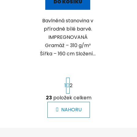
DO KOŠÍKU
Bavlněná stanovina v
přírodně bílé barvě.
IMPREGNOVANÁ
Gramáž – 310 g/m²
Šířka – 160 cm Složení...
S
1
2
t
r
á
23
položek celkem
O
n
v
k
NAHORU
l
o
á
v
á
d
Z
n
a