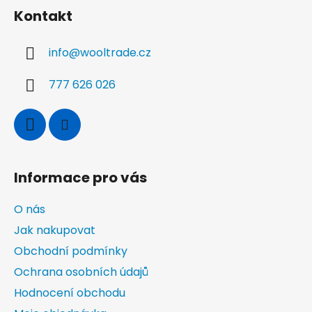
á
í
c
Kontakt
p
í
a
p
info
@
wooltrade.cz
r
t
v
í
k
777 626 026
y
v
ý
p
i
Informace pro vás
s
u
O nás
Jak nakupovat
Obchodní podmínky
Ochrana osobních údajů
Hodnocení obchodu