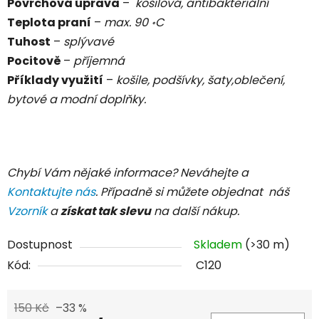
Povrchová úprava
–
košilová, antibakteriální
Teplota praní
–
max. 90
C
॰
Tuhost
–
splývavé
Pocitově
–
příjemná
Příklady využití
–
košile, podšívky, šaty,oblečení,
bytové a modní doplňky.
Chybí Vám nějaké informace? Neváhejte a
Kontaktujte nás
. Případně si můžete objednat náš
Vzorník
a
získat tak slevu
na další nákup.
Dostupnost
Skladem
(>30 m)
Kód:
C120
150 Kč
–33 %