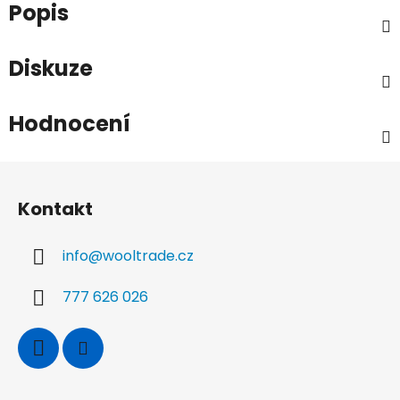
Popis
Diskuze
Hodnocení
Z
á
Kontakt
p
a
info
@
wooltrade.cz
t
í
777 626 026