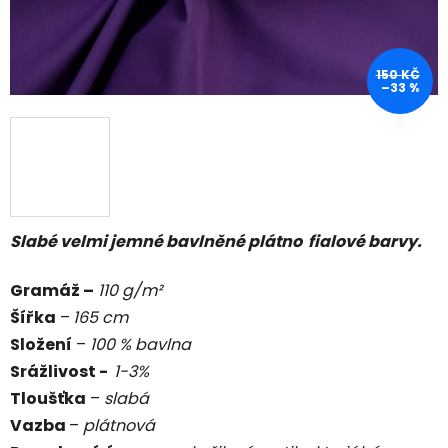
150 KČ
–33 %
Slabé velmi jemné bavlněné plátno fialové barvy.
Gramáž –
11
0 g/m²
Šířka
–
165 cm
Složení
–
100 % bavlna
Srážlivost -
1-3
%
Tloušťka
–
slabá
Vazba
–
plátnová