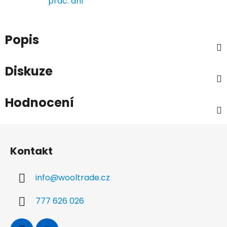
prac. dní
Popis
Diskuze
Hodnocení
Z
á
Kontakt
p
a
info
@
wooltrade.cz
t
í
777 626 026