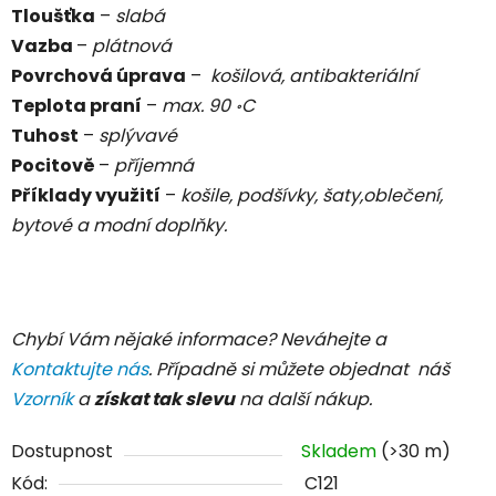
Tloušťka
–
slabá
Vazba
–
plátnová
Povrchová úprava
–
košilová, antibakteriální
Teplota praní
–
max. 90
C
॰
Tuhost
–
splývavé
Pocitově
–
příjemná
Příklady využití
–
košile, podšívky, šaty,oblečení,
bytové a modní doplňky.
Chybí Vám nějaké informace? Neváhejte a
Kontaktujte nás
. Případně si můžete objednat náš
Vzorník
a
získat tak slevu
na další nákup.
Dostupnost
Skladem
(>30 m)
Kód:
C121