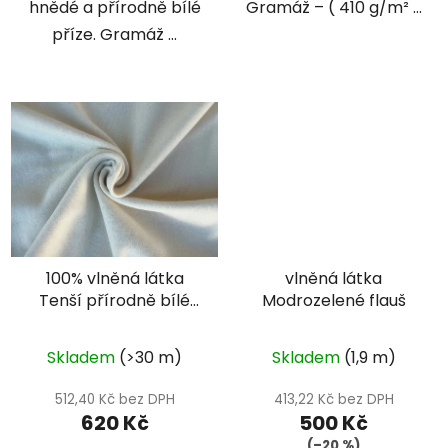
hnědé a přírodně bílé
Gramáž – ( 410 g/m² ...
příze. Gramáž ...
100% vlněná látka
vlněná látka
Tenší přírodně bílé
Modrozelené flauš
plátno
Skladem
(>30 m)
Skladem
(1,9 m)
512,40 Kč bez DPH
413,22 Kč bez DPH
620 Kč
500 Kč
(–20 %)