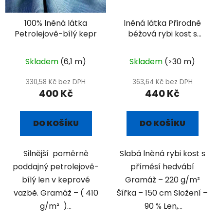
100% lněná látka
lněná látka Přirodně
Petrolejově-bílý kepr
béžová rybi kost s
příměsí hedvábí
Skladem
(6,1 m)
Skladem
(>30 m)
330,58 Kč bez DPH
363,64 Kč bez DPH
400 Kč
440 Kč
DO KOŠÍKU
DO KOŠÍKU
Silnější poměrně
Slabá lněná rybi kost s
poddajný petrolejově-
příměsí hedvábí
bílý len v keprové
Gramáž – 220 g/m²
vazbě. Gramáž – ( 410
Šířka – 150 cm Složení –
g/m² )...
90 % Len,...