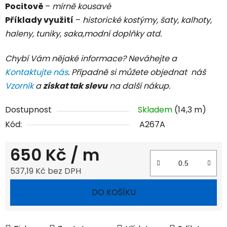
Pocitově
–
mírně kousavé
Příklady využití
–
historické kostýmy, šaty, kalhoty,
haleny, tuniky, saka,modní doplňky atd.
Chybí Vám nějaké informace? Neváhejte a
Kontaktujte nás
. Případně si můžete objednat náš
Vzorník
a
získat tak slevu
na další nákup.
Dostupnost
Skladem
(14,3 m)
Kód:
A267A
650 Kč
/ m
537,19 Kč bez DPH
Měrná cena:
DO KOŠÍKU