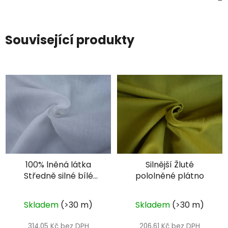
Související produkty
100% lněná látka
Silnější Žluté
Středně silné bílé
pololněné plátno
plátno
Skladem
(>30 m)
Skladem
(>30 m)
314,05 Kč bez DPH
206,61 Kč bez DPH