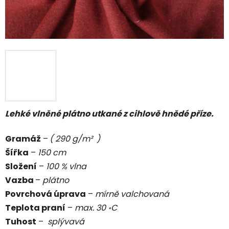
Lehké vlněné plátno utkané z cihlově hnědé příze.
Gramáž
–
( 290 g/m² )
Šířka
–
150 cm
Složení
–
100 % vlna
Vazba
–
plátno
Povrchová úprava
–
mírně valchovaná
Teplota praní
–
max. 30 ॰C
Tuhost
–
splývavá