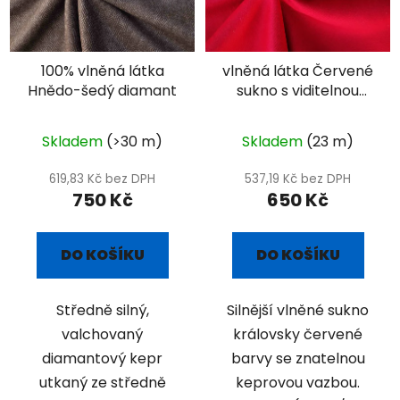
100% vlněná látka
vlněná látka Červené
Hnědo-šedý diamant
sukno s viditelnou
keprovou vazbou
Skladem
(>30 m)
Skladem
(23 m)
619,83 Kč bez DPH
537,19 Kč bez DPH
750 Kč
650 Kč
DO KOŠÍKU
DO KOŠÍKU
Středně silný,
Silnější vlněné sukno
valchovaný
královsky červené
diamantový kepr
barvy se znatelnou
utkaný ze středně
keprovou vazbou.