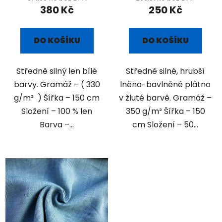
380 Kč
250 Kč
DO KOŠÍKU
DO KOŠÍKU
Středně silný len bílé
Středně silné, hrubší
barvy. Gramáž – ( 330
lněno-bavlněné plátno
g/m² ) Šířka – 150 cm
v žluté barvě. Gramáž –
Složení – 100 % len
350 g/m² Šířka – 150
Barva –...
cm Složení – 50...