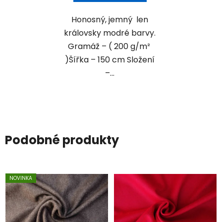
Honosný, jemný len
královsky modré barvy.
Gramáž – ( 200 g/m²
)Šířka – 150 cm Složení
–...
Podobné produkty
NOVINKA