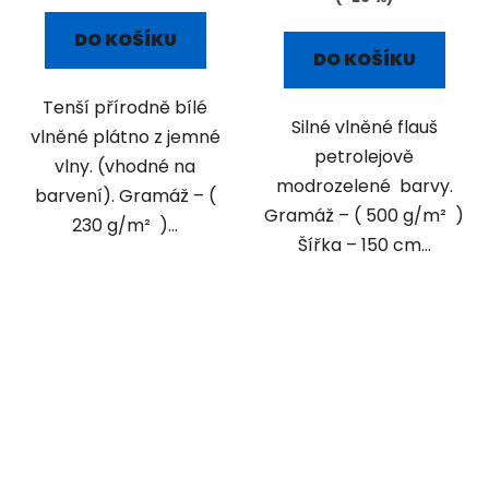
DO KOŠÍKU
DO KOŠÍKU
Tenší přírodně bílé
Silné vlněné flauš
vlněné plátno z jemné
petrolejově
vlny. (vhodné na
modrozelené barvy.
barvení). Gramáž – (
Gramáž – ( 500 g/m² )
230 g/m² )...
Šířka – 150 cm...