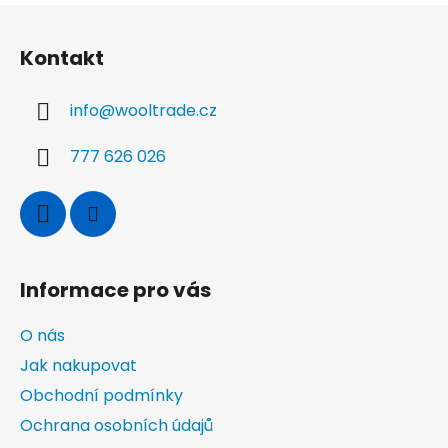
Z
á
Kontakt
p
a
info
@
wooltrade.cz
t
í
777 626 026
Informace pro vás
O nás
Jak nakupovat
Obchodní podmínky
Ochrana osobních údajů