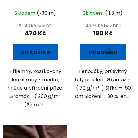
přírodní kostka
Skladem
(>30 m)
Skladem
(11,3 m)
388,43 Kč bez DPH
148,76 Kč bez DPH
470 Kč
180 Kč
DO KOŠÍKU
DO KOŠÍKU
Příjemný, kostkovaný
Tenoučký, průsvitný
len utkaný z modré,
bílý pololen . Gramáž –
hnědé a přírodní příze.
( 70 g/m² ) Šířka – 150
Gramáž – ( 200 g/m²
cm Složení – 30 % len,...
)Šířka –...