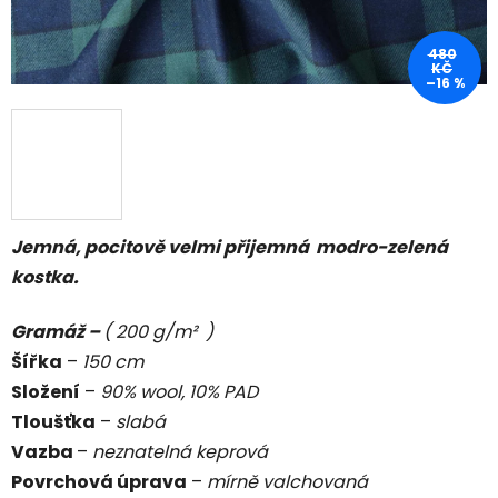
480
KČ
–16 %
Jemná, pocitově velmi přijemná modro-zelená
kostka.
Gramáž –
( 200 g/m² )
Šířka
–
150 cm
Složení
–
90% wool, 10% PAD
Tloušťka
–
slabá
Vazba
–
neznatelná keprová
Povrchová úprava
–
mírně valchovaná