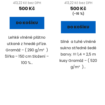
413,22 Kč bez DPH
413,22 Kč bez DPH
500 Kč
500 Kč
(–16 %)
DO KOŠÍKU
DO KOŠÍKU
Lehké vlněné plátno
Silné a tuhé vlněné
utkané z hnedé příze.
sukno středně šedé
Gramáž – ( 290 g/m² )
barvy. !!! 1,4 + 2,5 m
Šířka – 150 cm Složení –
kusy Gramáž – ( 520
100 %...
g/m² )...