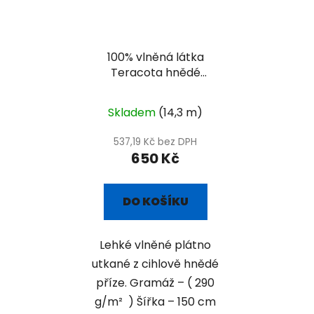
100% vlněná látka
Teracota hnědé
plátno
Průměrné
Skladem
(14,3 m)
hodnocení
produktu
537,19 Kč bez DPH
650 Kč
je
5,0
z
DO KOŠÍKU
5
hvězdiček.
Lehké vlněné plátno
utkané z cihlově hnědé
příze. Gramáž – ( 290
g/m² ) Šířka – 150 cm