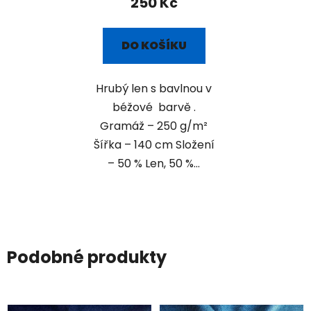
250 Kč
DO KOŠÍKU
Hrubý len s bavlnou v
béžové barvě .
Gramáž – 250 g/m²
Šířka – 140 cm Složení
– 50 % Len, 50 %...
Podobné produkty