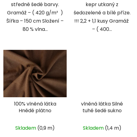
středně šedé barvy.
kepr utkaný z
Gramáž – ( 420 g/m² )
šedozelené a bílé příze.
Šířka – 150 cm Složení –
!!! 2,2 + 1,1 kusy Gramáž
80 % vlna...
– ( 400...
100% vlněná látka
vlněná látka Silné
Hnědé plátno
tuhé šedé sukno
Skladem
(0,9 m)
Skladem
(1,4 m)