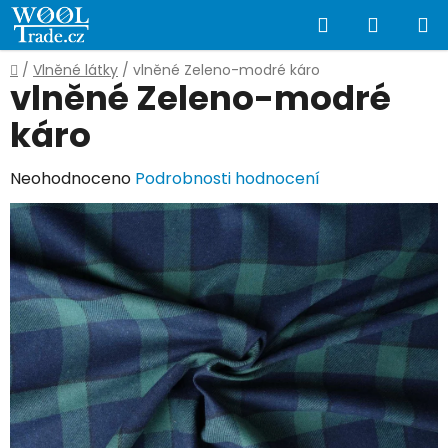
Přejít
Hledat
NÁKUP
na
obsah
KOŠÍK
Domů
/
Vlněné látky
/
vlněné Zeleno-modré káro
vlněné Zeleno-modré
káro
Průměrné
Neohodnoceno
Podrobnosti hodnocení
hodnocení
produktu
je
0,0
z
5
hvězdiček.