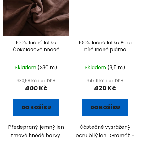
100% lněná látka
100% lněná látka Ecru
Čokoládově hnědé
bílé lněné plátno
plátno
Skladem
(>30 m)
Skladem
(3,5 m)
330,58 Kč bez DPH
347,11 Kč bez DPH
400 Kč
420 Kč
DO KOŠÍKU
DO KOŠÍKU
Předepraný, jemný len
Částečně vysrážený
tmavě hnědé barvy.
ecru bílý len . Gramáž –