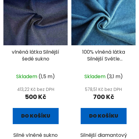
vlněná látka Silnější
100% vlněná látka
šedé sukno
Silnější Světle
šedozelený-bílý
diamant
Skladem
(1,5 m)
Skladem
(3,1 m)
413,22 Kč bez DPH
578,51 Kč bez DPH
500 Kč
700 Kč
DO KOŠÍKU
DO KOŠÍKU
Silné vlněné sukno
Silnější diamantový