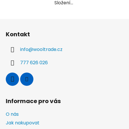
Složení...
Z
á
Kontakt
p
a
info
@
wooltrade.cz
t
í
777 626 026
Informace pro vás
O nás
Jak nakupovat