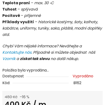
Teplota praní
–
max. 30 ॰C
Tuhost
–
splývavá
Pocitově
–
přijemné
Příklady využití
–
historické kostýmy, šaty, kalhoty,
kabátce, uniformy, tuniky, saka, pláště, modní doplňky
atd.
Chybí Vám nějaké informace? Neváhejte a
Kontaktujte nás
. Případně si můžete objednat náš
Vzorník
a
získat tak slevu
na další nákup.
Položka byla vyprodána…
Dostupnost
Vyprodáno
Kód:
B162
480 Kč
–16 %
400 Kč
/ m