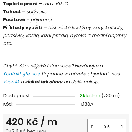
Teplota praní
–
max. 60
C
॰
Tuhost
–
splývavá
Pocitově
–
příjemná
Příklady využití
–
historické kostýmy, šaty, kalhoty,
podšívky, košile, ložní prádlo, bytové a módní doplňky
atd.
Chybí Vám nějaké informace? Neváhejte a
Kontaktujte nás
. Případně si můžete objednat náš
Vzorník
a
získat tak slevu
na další nákup.
Dostupnost
Skladem
(>30 m)
Kód:
L138A
420 Kč
/ m
347,11 Kč bez DPH