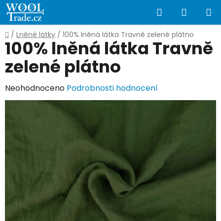
Přejít
Hledat
NÁKUP
na
obsah
KOŠÍK
Domů
/
Lněné látky
/
100% lněná látka Travně zelené plátno
100% lněná látka Travně
zelené plátno
Průměrné
Neohodnoceno
Podrobnosti hodnocení
hodnocení
produktu
je
0,0
z
5
hvězdiček.