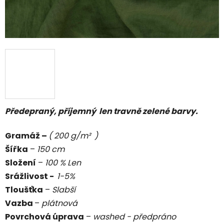
Předepraný, příjemný len travně zelené barvy.
Gramáž –
( 200 g/m² )
Šířka
–
150 cm
Složení
–
100 % Len
Srážlivost -
1-5%
Tloušťka
–
Slabší
Vazba
–
plátnová
Povrchová úprava
–
washed - předpráno