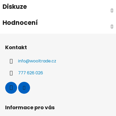
Diskuze
Hodnocení
Z
á
Kontakt
p
a
info
@
wooltrade.cz
t
í
777 626 026
Informace pro vás