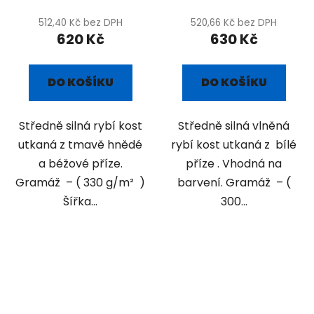
512,40 Kč bez DPH
520,66 Kč bez DPH
620 Kč
630 Kč
DO KOŠÍKU
DO KOŠÍKU
Středně silná rybí kost
Středně silná vlněná
utkaná z tmavě hnědé
rybí kost utkaná z bílé
a béžové příze.
příze . Vhodná na
Gramáž – ( 330 g/m² )
barvení. Gramáž – (
Šířka...
300...