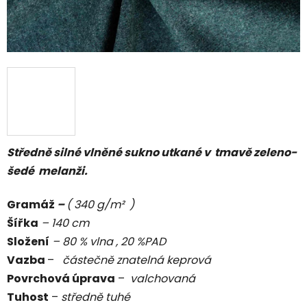
Středně silné vlněné sukno utkané v tmavě zeleno-
šedé melanži.
Gramáž
–
( 340 g/m² )
Šířka
– 140 cm
Složení
– 80 % vlna , 20 %PAD
Vazba
–
částečně
znatelná keprová
Povrchová úprava
–
valchovaná
Tuhost
–
středně tuhé