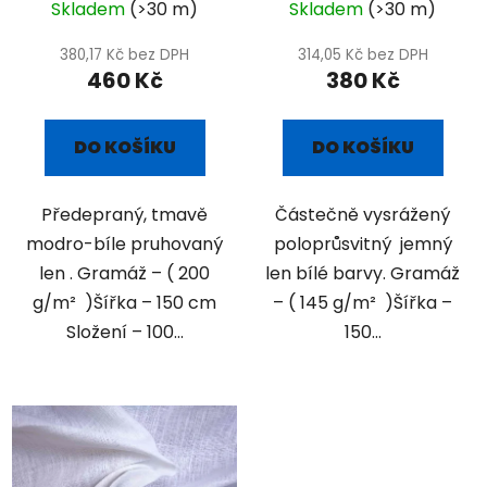
Skladem
(>30 m)
Skladem
(>30 m)
380,17 Kč bez DPH
314,05 Kč bez DPH
460 Kč
380 Kč
DO KOŠÍKU
DO KOŠÍKU
Předepraný, tmavě
Částečně vysrážený
modro-bíle pruhovaný
poloprůsvitný jemný
len . Gramáž – ( 200
len bílé barvy. Gramáž
g/m² )Šířka – 150 cm
– ( 145 g/m² )Šířka –
Složení – 100...
150...