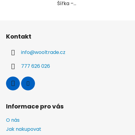
Šířka –...
Z
á
Kontakt
p
a
info
@
wooltrade.cz
t
í
777 626 026
Informace pro vás
O nás
Jak nakupovat