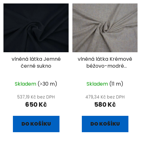
vlněná látka Jemné
vlněná látka Krémově
černé sukno
béžovo-modré
plátno
Skladem
(>30 m)
Skladem
(11 m)
537,19 Kč bez DPH
479,34 Kč bez DPH
650 Kč
580 Kč
DO KOŠÍKU
DO KOŠÍKU