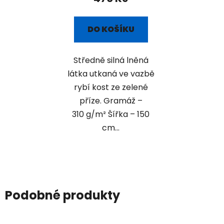
DO KOŠÍKU
Středně silná lněná
látka utkaná ve vazbě
rybí kost ze zelené
příze. Gramáž –
310 g/m² Šířka – 150
cm...
Podobné produkty