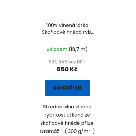
100% vlněná látka
Skořicově hnědá rybí
kost
Skladem
(18,7 m)
537,19 Kč bez DPH
650 Kč
DO KOŠÍKU
Středně silná vlněná
rybí kost utkaná ze
skořicově hnědé příze.
Gramáž – ( 300 g/m² )