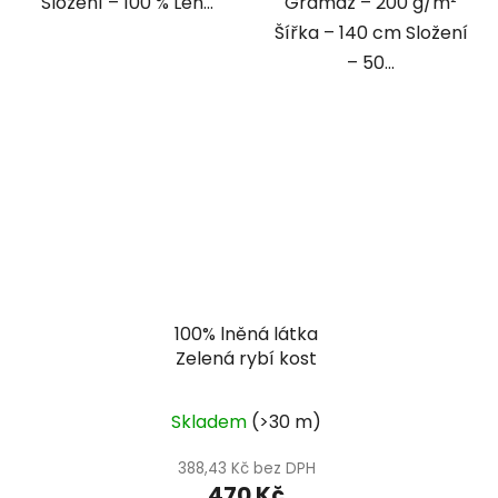
Složení – 100 % Len...
Gramáž – 200 g/m²
Šířka – 140 cm Složení
– 50...
100% lněná látka
Zelená rybí kost
Skladem
(>30 m)
388,43 Kč bez DPH
470 Kč