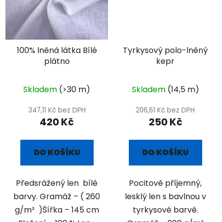
100% lněná látka Bílé
Tyrkysový polo-lněný
plátno
kepr
Skladem
(>30 m)
Skladem
(14,5 m)
347,11 Kč bez DPH
206,61 Kč bez DPH
420 Kč
250 Kč
DO KOŠÍKU
DO KOŠÍKU
Předsrážený len bílé
Pocitově příjemný,
barvy. Gramáž – ( 260
lesklý len s bavlnou v
g/m² )Šířka – 145 cm
tyrkysové barvě.