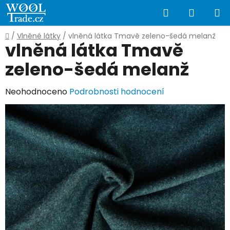
Přejít
Hledat
NÁKUP
na
obsah
KOŠÍK
Domů
/
Vlněné látky
/
vlněná látka Tmavě zeleno-šedá melanž
vlněná látka Tmavě
zeleno-šedá melanž
Průměrné
Neohodnoceno
Podrobnosti hodnocení
hodnocení
produktu
je
0,0
z
5
hvězdiček.