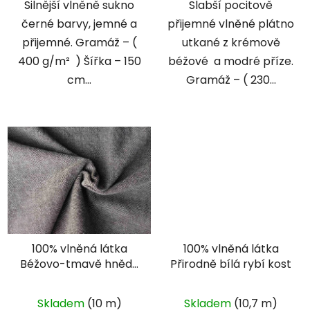
Silnější vlněně sukno
Slabší pocitově
černé barvy, jemné a
přijemné vlněné plátno
přijemné. Gramáž – (
utkané z krémově
400 g/m² ) Šířka – 150
béžové a modré příze.
cm...
Gramáž – ( 230...
100% vlněná látka
100% vlněná látka
Béžovo-tmavě hnědá
Přirodně bílá rybí kost
rybí kost
Skladem
(10 m)
Skladem
(10,7 m)