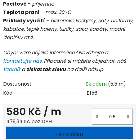
Pocitově
–
přijemná
Teplota praní
–
max. 30 ॰C
Příklady využití
–
historické kostýmy, šaty, uniformy,
kabatce, teplé haleny, tuniky, saka, kabáty, modní
doplňky atd.
Chybí Vám nějaké informace? Neváhejte a
Kontaktujte nás
. Případně si můžete objednat náš
Vzorník
a
získat tak slevu
na další nákup.
Dostupnost
Skladem
(5,5 m)
Kód:
B156
580 Kč
/ m
479,34 Kč bez DPH
Měrná cena:
DO KOŠÍKU