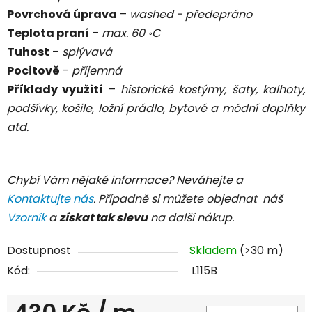
Povrchová úprava
–
washed - předepráno
Teplota praní
–
max. 60
C
॰
Tuhost
–
splývavá
Pocitově
–
příjemná
Příklady využití
–
historické kostýmy, šaty, kalhoty,
podšívky, košile, ložní prádlo, bytové a módní doplňky
atd.
Chybí Vám nějaké informace? Neváhejte a
Kontaktujte nás
. Případně si můžete objednat náš
Vzorník
a
získat tak slevu
na další nákup.
Dostupnost
Skladem
(>30 m)
Kód:
L115B