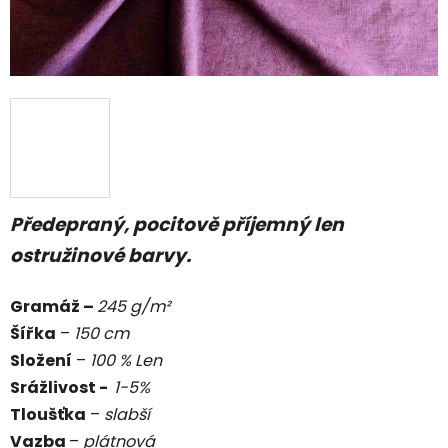
Předepraný, pocitově příjemný len
ostružinové barvy.
Gramáž –
245 g/m²
Šířka
–
150 cm
Složení
–
100 % Len
Srážlivost -
1-5%
Tloušťka
–
slabší
Vazba
–
plátnová