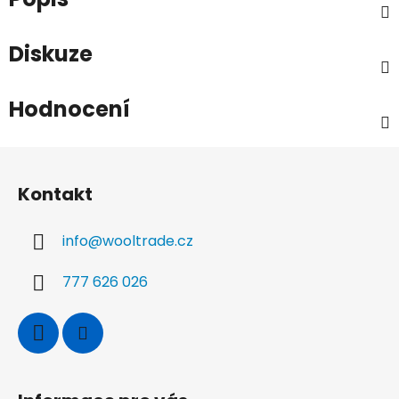
Diskuze
Hodnocení
Z
á
Kontakt
p
a
info
@
wooltrade.cz
t
í
777 626 026