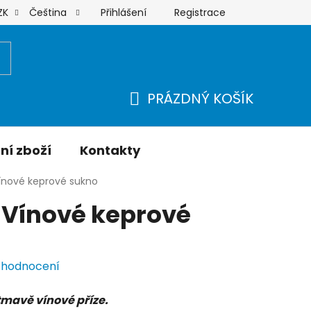
Přihlášení
Registrace
ZK
Čeština
Moje objednávka
PRÁZDNÝ KOŠÍK
NÁKUPNÍ
KOŠÍK
ní zboží
Kontakty
Vínové keprové sukno
 Vínové keprové
 hodnocení
tmavě vínové příze.