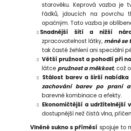
starověku. Keprová vazba je 
řádků, jdoucích na povrchu 
opačným. Tato vazba je oblíbená
Snadnější šití a nižší n
zpracovatelnost látky,
méně se t
tak časté žehlení ani speciální pé
Větší pružnost a pohodlí při 
látce
pružnost
a měkkost
,
což o
Stálost barev a širší nabídka
zachování barev po praní a
barevné kombinace a efekty.
Ekonomičtější a udržitelnější 
dostupnější než čistá vlna, přiče
Vlněné sukno s příměsí
spojuje to n