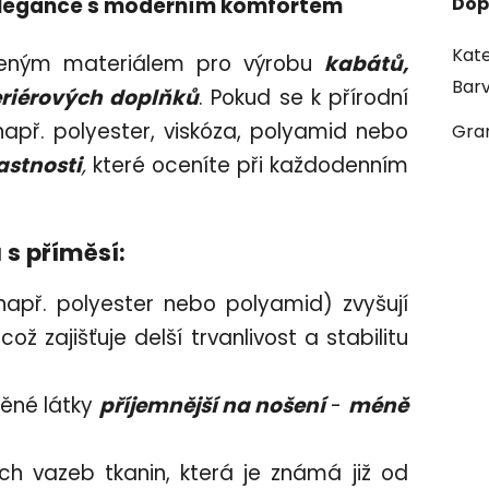
í elegance s moderním komfortem
Dop
Kate
dčeným materiálem pro výrobu
kabátů,
Bar
eriérových doplňků
. Pokud se k přírodní
např. polyester, viskóza, polyamid nebo
Gra
astnosti
,
které oceníte při každodenním
s příměsí:
apř. polyester nebo polyamid) zvyšují
 což zajišťuje delší trvanlivost a stabilitu
něné látky
příjemnější na nošení
-
méně
ch vazeb tkanin, která je známá již od