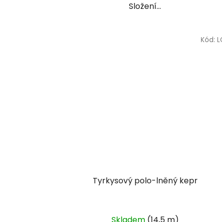
Složení...
Kód:
L
Tyrkysový polo-lněný kepr
Skladem
(14,5 m)