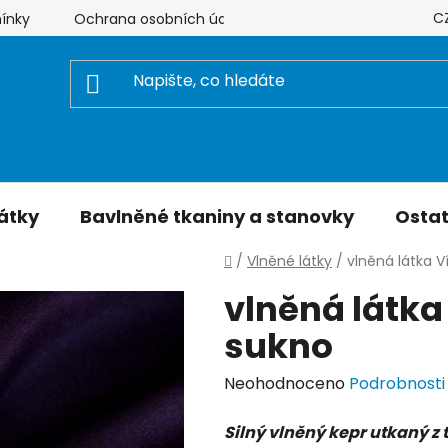
C
ínky
Ochrana osobních údajů
Hodnocení obchodu
átky
Bavlněné tkaniny a stanovky
Ostat
Domů
/
Vlněné látky
/
vlněná látka 
vlněná látka
sukno
Průměrné
Neohodnoceno
Podrobnosti
hodnocení
Silný vlněný kepr utkaný z 
produktu