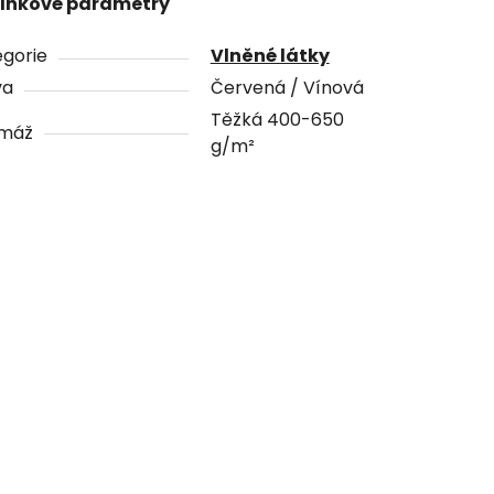
lňkové parametry
gorie
Vlněné látky
va
Červená / Vínová
Těžká 400-650
máž
g/m²