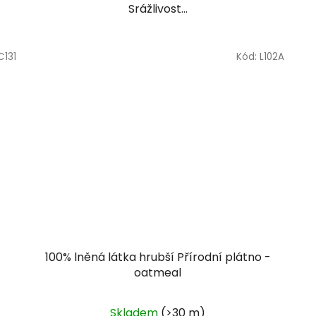
Srážlivost...
C131
Kód:
L102A
100% lněná látka hrubší Přírodní plátno -
oatmeal
Skladem
(>30 m)