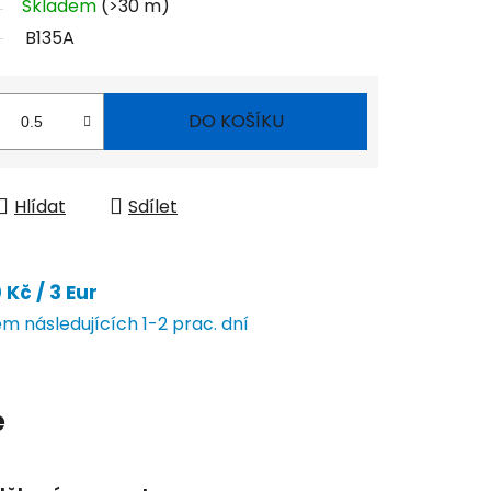
Skladem
(>30 m)
B135A
DO KOŠÍKU
Hlídat
Sdílet
Kč / 3 Eur
 následujících 1-2 prac. dní
e