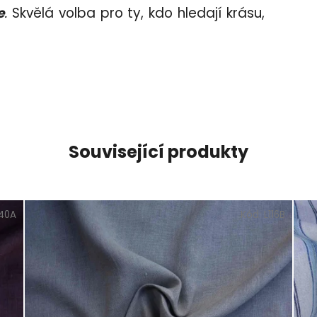
e
.
Skvělá volba pro ty, kdo hledají krásu,
Související produkty
140A
Kód:
L116B