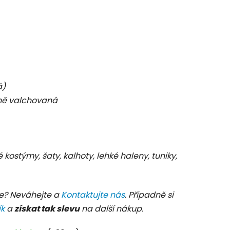
á)
ně
valchovaná
é kostýmy, šaty, kalhoty, lehké haleny, tuniky,
e? Neváhejte a
Kontaktujte nás
. Případně si
ík
a
získat tak slevu
na další nákup.