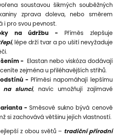
tvořena soustavou šikmých souběžných
tkaniny zprava doleva, nebo směrem
 i pro svou pevnost.
ároky na údržbu -
Příměs zlepšuje
řepí
, lépe drží tvar a po ušití nevyžaduje
či.
nošením -
Elastan nebo viskóza dodávají
ceníte zejména u přiléhavějších střihů.
 odstínů -
Příměsi napomáhají lepšímu
 na slunci
,
navíc umožňují zajímavé
varianta -
Směsové sukno bývá cenově
mž si zachovává většinu jejích vlastností.
ejlepší z obou světů –
tradiční přírodní