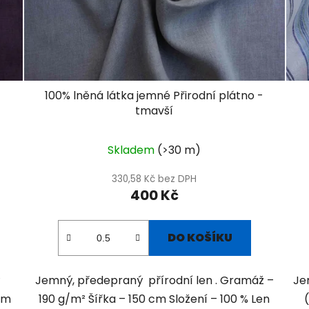
100% lněná látka jemné Přirodní plátno -
tmavší
Skladem
(>30 m)
330,58 Kč bez DPH
400 Kč
DO KOŠÍKU
ý
Jemný, předepraný přírodní len . Gramáž –
Je
cm
190 g/m² Šířka – 150 cm Složení – 100 % Len
(