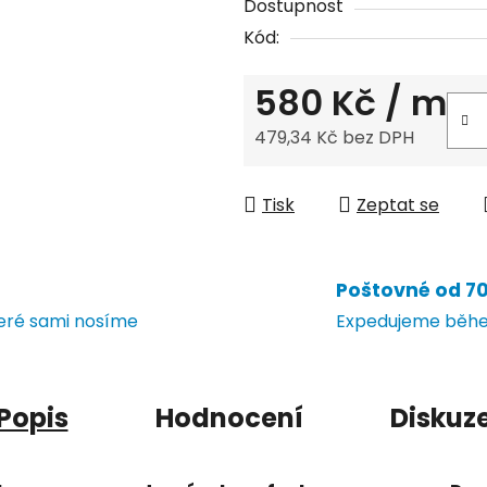
Dostupnost
Kód:
580 Kč
/ m
479,34 Kč bez DPH
Měrná cena:
Tisk
Zeptat se
Poštovné od 70 
teré sami nosíme
Expedujeme během
Popis
Hodnocení
Diskuz