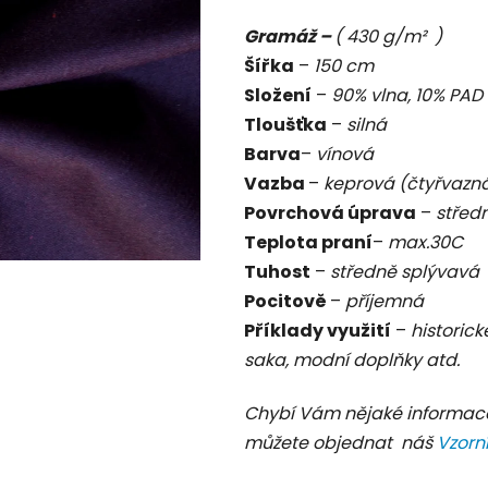
je
Gramáž –
( 430 g/m² )
0,0
Šířka
–
150 cm
z
Složení
–
90% vlna, 10% PAD
5
Tloušťka
–
silná
hvězdiček.
Barva
–
vínová
Vazba
–
keprová (čtyřvazn
Povrchová úprava
–
střed
Teplota praní
–
max.30C
Tuhost
–
středně splývavá
Pocitově
–
příjemná
Příklady využití
–
historick
saka, modní doplňky atd.
Chybí Vám nějaké informac
můžete objednat náš
Vzorn