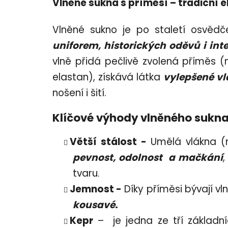
Vlněné sukna s příměsí – tradičn
Vlněné sukno je po staletí osvě
uniforem, historických oděvů i int
vlně přidá pečlivě zvolená příměs (
elastan), získává látka
vylepšené vl
nošení i šití.
Klíčové výhody vlněného sukna 
Větší stálost -
Umělá vlákna (n
pevnost, odolnost a mačkání
,
tvaru.
Jemnost -
Díky příměsi bývají vl
kousavé.
Kepr
– je jedna ze tří základní