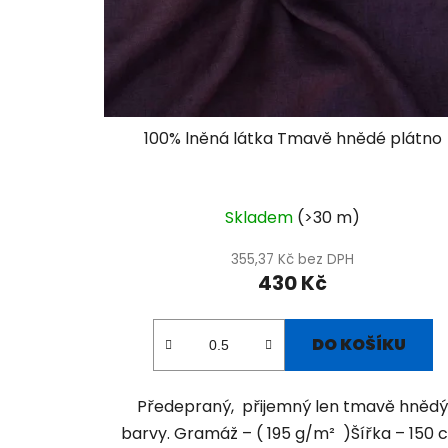
100% lněná látka Tmavě hnědé plátno
Skladem
(>30 m)
355,37 Kč bez DPH
430 Kč
DO KOŠÍKU
Předepraný, přijemný len tmavě hněd
barvy. Gramáž – ( 195 g/m² )Šířka – 150 