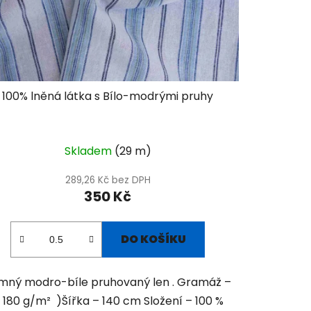
100% lněná látka s Bílo-modrými pruhy
Skladem
(29 m)
289,26 Kč bez DPH
350 Kč
DO KOŠÍKU
mný modro-bíle pruhovaný len . Gramáž –
 180 g/m² )Šířka – 140 cm Složení – 100 %