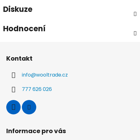
Diskuze
Hodnocení
Z
á
Kontakt
p
a
info
@
wooltrade.cz
t
í
777 626 026
Informace pro vás