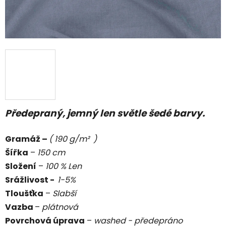
Předepraný, jemný len světle šedé barvy.
Gramáž –
( 190 g/m² )
Šířka
–
150 cm
Složení
–
100 % Len
Srážlivost -
1-5%
Tloušťka
–
Slabší
Vazba
–
plátnová
Povrchová úprava
–
washed - předepráno