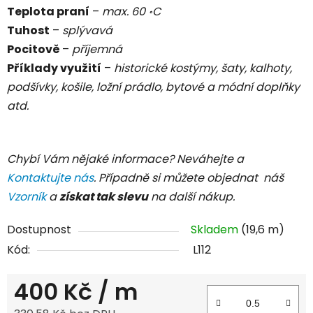
Teplota praní
–
max. 60
C
॰
Tuhost
–
splývavá
Pocitově
–
příjemná
Příklady využití
–
historické kostýmy, šaty, kalhoty,
podšívky, košile, ložní prádlo, bytové a módní doplňky
atd.
Chybí Vám nějaké informace? Neváhejte a
Kontaktujte nás
. Případně si můžete objednat náš
Vzorník
a
získat tak slevu
na další nákup.
Dostupnost
Skladem
(19,6 m)
Kód:
L112
400 Kč
/ m