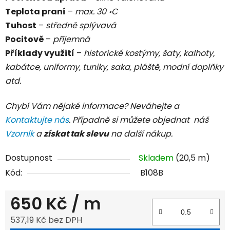
Teplota praní
–
max. 30 ॰C
Tuhost
–
středně splývavá
Pocitově
–
příjemná
Příklady využití
–
historické kostýmy, šaty, kalhoty,
kabátce, uniformy, tuniky, saka, pláště, modní doplňky
atd.
Chybí Vám nějaké informace? Neváhejte a
Kontaktujte nás
. Případně si můžete objednat náš
Vzorník
a
získat tak slevu
na další nákup.
Dostupnost
Skladem
(20,5 m)
Kód:
B108B
650 Kč
/ m
537,19 Kč bez DPH