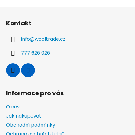
Z
á
Kontakt
p
a
info
@
wooltrade.cz
t
í
777 626 026
Informace pro vás
O nás
Jak nakupovat
Obchodní podmínky
Ochrana osobních údajů