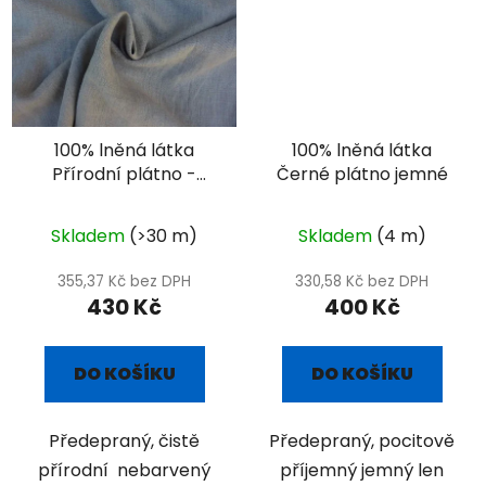
100% lněná látka
100% lněná látka
Přírodní plátno -
Černé plátno jemné
natural
Skladem
(>30 m)
Skladem
(4 m)
355,37 Kč bez DPH
330,58 Kč bez DPH
430 Kč
400 Kč
DO KOŠÍKU
DO KOŠÍKU
Předepraný, čistě
Předepraný, pocitově
přírodní nebarvený
příjemný jemný len