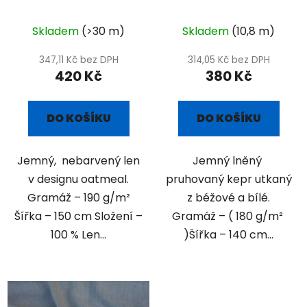
plátno - oatmeal
pruhovaný kepr
Skladem
(>30 m)
Skladem
(10,8 m)
347,11 Kč bez DPH
314,05 Kč bez DPH
420 Kč
380 Kč
DO KOŠÍKU
DO KOŠÍKU
Jemný, nebarvený len
Jemný lněný
v designu oatmeal.
pruhovaný kepr utkaný
Gramáž – 190 g/m²
z béžové a bílé.
Šířka – 150 cm Složení –
Gramáž – ( 180 g/m²
100 % Len...
)Šířka – 140 cm...