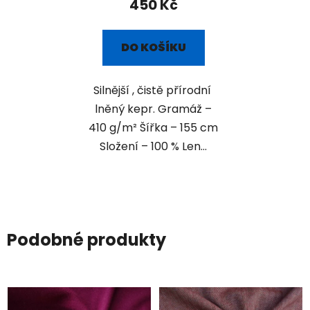
450 Kč
DO KOŠÍKU
Silnější , čistě přírodní
lněný kepr. Gramáž –
410 g/m² Šířka – 155 cm
Složení – 100 % Len...
Podobné produkty