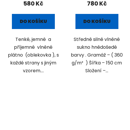
580 Kč
780 Kč
DO KOŠÍKU
DO KOŠÍKU
Tenké, jemné a
Středně silné vlněné
příjemné vlněné
sukno hnědošedé
plátno (oblekovka ), s
barvy . Gramáž – ( 360
každé strany s jiným
g/m² ) Šířka – 150 cm
vzorem....
Složení –...