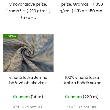
vínovofialové příze.
příze. Gramaž – ( 350
Gramáž – ( 290 g/m² )
g/m² ) Šířka – 150 cm...
Šířka –...
NOVINKA
vlněná látka Jemná
100% vlněná látka
béžová oblekovka s
Umbra hnědé sukno
křížícími liniemi -
dvoulícní
Skladem
(14 m)
Skladem
(22,9 m)
479,34 Kč bez DPH
644,63 Kč bez DPH