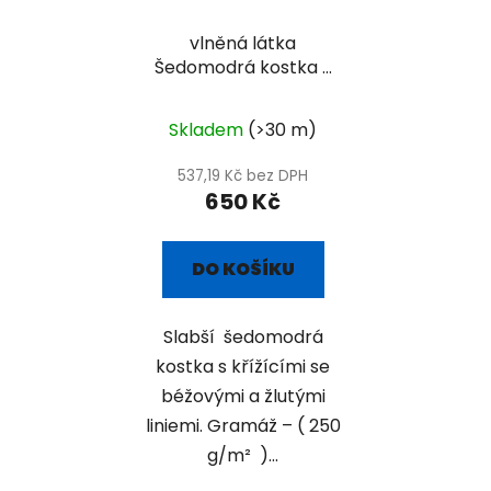
vlněná látka
Šedomodrá kostka s
béžovo-žlutými
liniemi
Skladem
(>30 m)
537,19 Kč bez DPH
650 Kč
DO KOŠÍKU
Slabší šedomodrá
kostka s křížícími se
béžovými a žlutými
liniemi. Gramáž – ( 250
g/m² )...