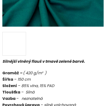
Silnější vlněný flauš v tmavě zelené barvě.
Gramáž
–
( 420 g/m² )
Šířka
–
150 cm
Složení
–
85% vlna, 15% PAD
Tloušťka
–
Silná
Vazba
–
neznatelná
Povrchová úprava
–
silně
valchovaná