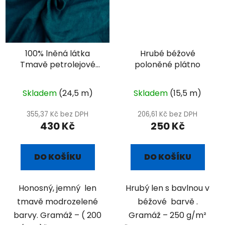
100% lněná látka
Hrubé béžové
Tmavě petrolejové
poloněné plátno
plátno
Skladem
(24,5 m)
Skladem
(15,5 m)
355,37 Kč bez DPH
206,61 Kč bez DPH
430 Kč
250 Kč
DO KOŠÍKU
DO KOŠÍKU
Honosný, jemný len
Hrubý len s bavlnou v
tmavě modrozelené
béžové barvě .
barvy. Gramáž – ( 200
Gramáž – 250 g/m²