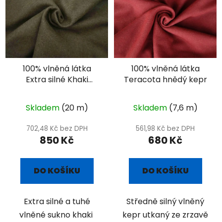
100% vlněná látka
100% vlněná látka
Extra silné Khaki
Teracota hnědý kepr
sukno - 1000 g
Skladem
(20 m)
Skladem
(7,6 m)
702,48 Kč bez DPH
561,98 Kč bez DPH
850 Kč
680 Kč
DO KOŠÍKU
DO KOŠÍKU
Extra silné a tuhé
Středně silný vlněný
vlněné sukno khaki
kepr utkaný ze zrzavě