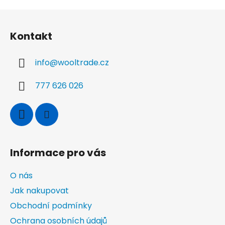
Z
á
Kontakt
p
a
info
@
wooltrade.cz
t
í
777 626 026
Informace pro vás
O nás
Jak nakupovat
Obchodní podmínky
Ochrana osobních údajů