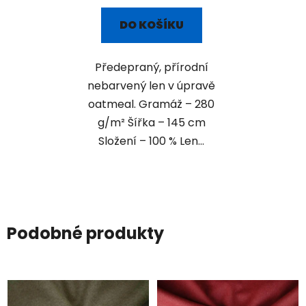
DO KOŠÍKU
Předepraný, přírodní
nebarvený len v úpravě
oatmeal. Gramáž – 280
g/m² Šířka – 145 cm
Složení – 100 % Len...
Podobné produkty