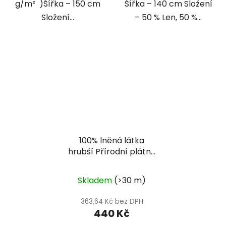
g/m² )Šířka – 150 cm
Šířka – 140 cm Složení
Složení...
– 50 % Len, 50 %...
100% lněná látka
hrubší Přírodní plátno
-oatmeal
Skladem
(>30 m)
363,64 Kč bez DPH
440 Kč