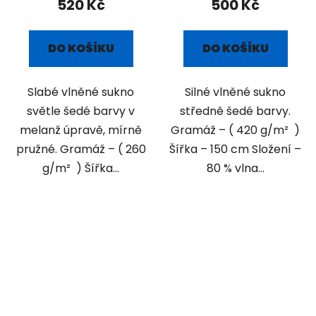
520 Kč
500 Kč
DO KOŠÍKU
DO KOŠÍKU
Slabé vlněné sukno
Silné vlněné sukno
světle šedé barvy v
středně šedé barvy.
melanž úpravě, mírně
Gramáž – ( 420 g/m² )
pružné. Gramáž – ( 260
Šířka – 150 cm Složení –
g/m² ) Šířka...
80 % vlna...