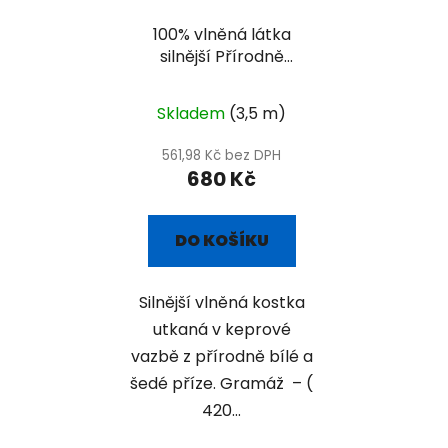
100% vlněná látka
silnější Přírodně
Šedo-bílá kostka
Skladem
(3,5 m)
561,98 Kč bez DPH
680 Kč
DO KOŠÍKU
Silnější vlněná kostka
utkaná v keprové
vazbě z přírodně bílé a
šedé příze. Gramáž – (
420...