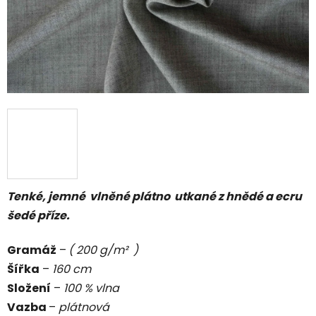
Tenké, jemné vlněné plátno utkané z
hnědé a ecru
šedé příze.
Gramáž
–
( 200 g/m² )
Šířka
–
160 cm
Složení
–
100 % vlna
Vazba
–
plátnová