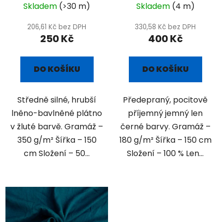
Skladem
(>30 m)
Skladem
(4 m)
206,61 Kč bez DPH
330,58 Kč bez DPH
250 Kč
400 Kč
DO KOŠÍKU
DO KOŠÍKU
Středně silné, hrubší
Předepraný, pocitově
lněno-bavlněné plátno
příjemný jemný len
v žluté barvě. Gramáž –
černé barvy. Gramáž –
350 g/m² Šířka – 150
180 g/m² Šířka – 150 cm
cm Složení – 50...
Složení – 100 % Len...