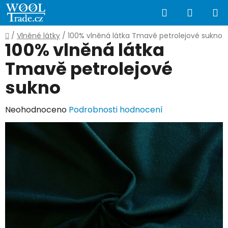
Přejít
Hledat
NÁKUP
na
obsah
KOŠÍK
Domů
/
Vlněné látky
/
100% vlněná látka Tmavě petrolejové sukno
100% vlněná látka
Tmavě petrolejové
sukno
Průměrné
Neohodnoceno
Podrobnosti hodnocení
hodnocení
produktu
je
0,0
z
5
hvězdiček.