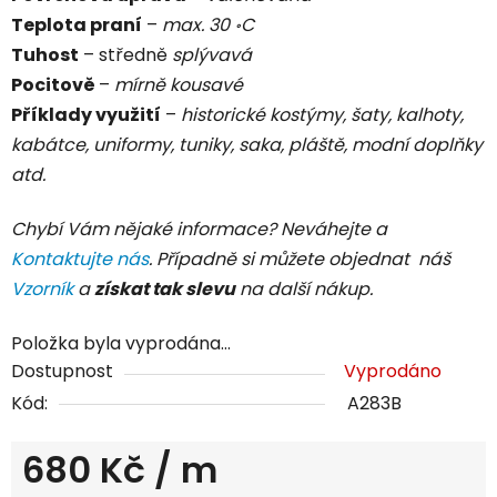
Teplota praní
–
max. 30 ॰C
Tuhost
– středně
splývavá
Pocitově
–
mírně kousavé
Příklady využití
–
historické kostýmy, šaty, kalhoty,
kabátce, uniformy, tuniky, saka, pláště, modní doplňky
atd.
Chybí Vám nějaké informace? Neváhejte a
Kontaktujte nás
. Případně si můžete objednat náš
Vzorník
a
získat tak slevu
na další nákup.
Položka byla vyprodána…
Dostupnost
Vyprodáno
Kód:
A283B
680 Kč
/ m