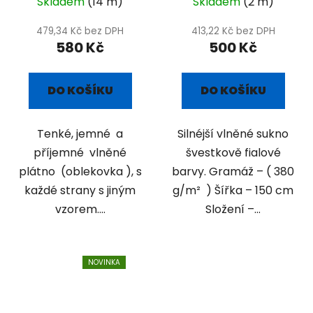
Skladem
(14 m)
Skladem
(2 m)
479,34 Kč bez DPH
413,22 Kč bez DPH
580 Kč
500 Kč
DO KOŠÍKU
DO KOŠÍKU
Tenké, jemné a
Silnéjší vlněné sukno
příjemné vlněné
švestkově fialové
plátno (oblekovka ), s
barvy. Gramáž – ( 380
každé strany s jiným
g/m² ) Šířka – 150 cm
vzorem....
Složení –...
NOVINKA