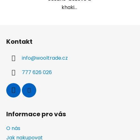
khaki...
Z
á
Kontakt
p
a
info
@
wooltrade.cz
t
í
777 626 026
Informace pro vás
O nás
Jak nakupovat