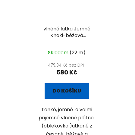
vlněná látka Jemné
Khaki-béžová
oblekovka
Skladem
(22 m)
479,34 Kč bez DPH
580 Kč
DO KOŠÍKU
Tenké, jemné a velmi
přijemné vlněné plátno
(oblekovka )utkané z
česané béžové a