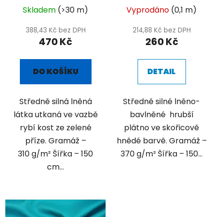
Skladem
(>30 m)
Vyprodáno
(0,1 m)
388,43 Kč bez DPH
214,88 Kč bez DPH
470 Kč
260 Kč
DO KOŠÍKU
DETAIL
Středně silná lněná
Středně silné lněno-
látka utkaná ve vazbě
bavlněné hrubší
rybí kost ze zelené
plátno ve skořicově
příze. Gramáž –
hnědé barvě. Gramáž –
310 g/m² Šířka – 150
370 g/m² Šířka – 150...
cm...