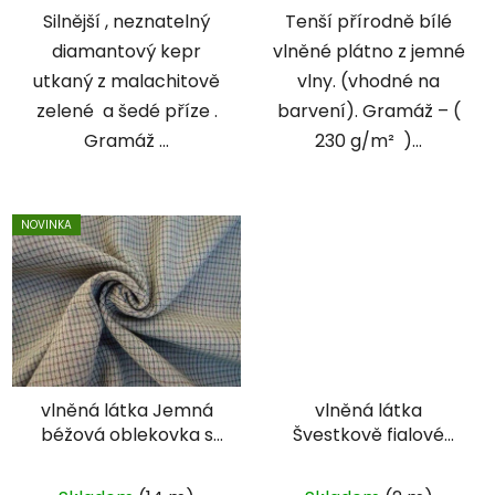
Silnější , neznatelný
Tenší přírodně bílé
diamantový kepr
vlněné plátno z jemné
utkaný z malachitově
vlny. (vhodné na
zelené a šedé příze .
barvení). Gramáž – (
Gramáž ...
230 g/m² )...
NOVINKA
vlněná látka Jemná
vlněná látka
béžová oblekovka s
Švestkově fialové
křížícími liniemi -
sukno
dvoulícní