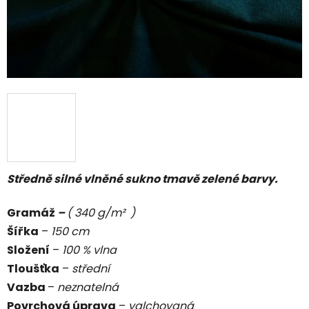
Středně silné vlněné sukno tmavě zelené barvy.
Gramáž
–
( 340 g/m² )
Šířka
–
150 cm
Složení
–
100 % vlna
Tloušťka
–
střední
Vazba
–
neznatelná
Povrchová úprava
–
valchovaná