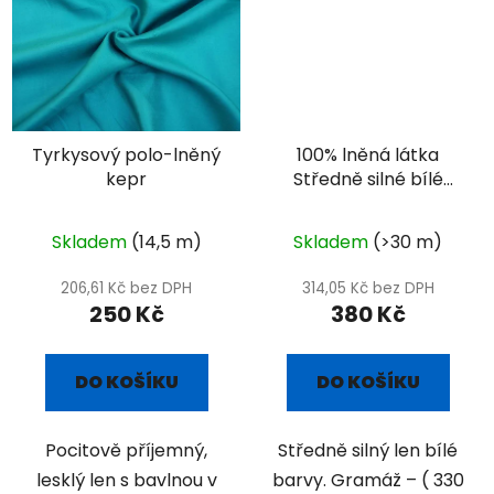
Tyrkysový polo-lněný
100% lněná látka
kepr
Středně silné bílé
plátno
Skladem
(14,5 m)
Skladem
(>30 m)
206,61 Kč bez DPH
314,05 Kč bez DPH
250 Kč
380 Kč
DO KOŠÍKU
DO KOŠÍKU
Pocitově příjemný,
Středně silný len bílé
lesklý len s bavlnou v
barvy. Gramáž – ( 330