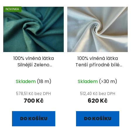
NOVINKA
100% vlněná látka
100% vlněná látka
Silnější Zeleno
Tenší přírodně bílé
diamant - extra
plátno
valchovaný
Skladem
(18 m)
Skladem
(>30 m)
578,51 Kč bez DPH
512,40 Kč bez DPH
700 Kč
620 Kč
DO KOŠÍKU
DO KOŠÍKU