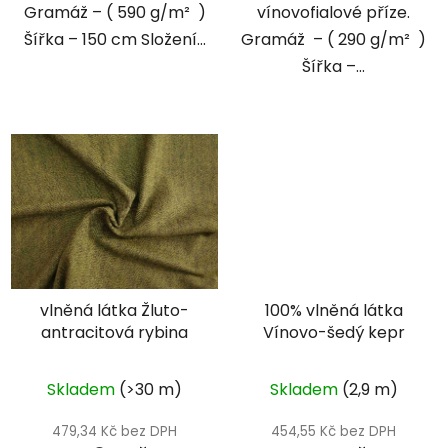
Gramáž – ( 590 g/m² )
vínovofialové příze.
Šířka – 150 cm Složení...
Gramáž – ( 290 g/m² )
Šířka –...
vlněná látka Žluto-
100% vlněná látka
antracitová rybina
Vínovo-šedý kepr
Skladem
(>30 m)
Skladem
(2,9 m)
479,34 Kč bez DPH
454,55 Kč bez DPH