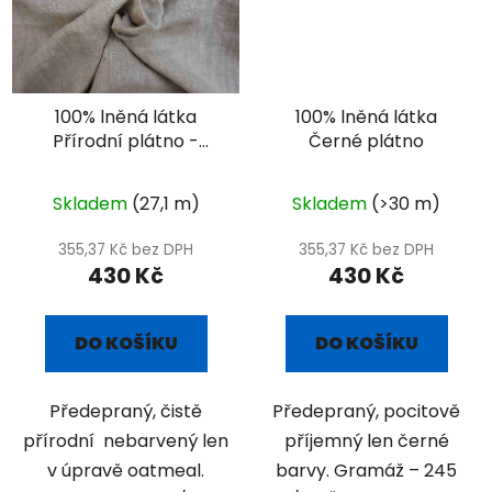
100% lněná látka
100% lněná látka
Přírodní plátno -
Černé plátno
oatmeal
Skladem
(27,1 m)
Skladem
(>30 m)
355,37 Kč bez DPH
355,37 Kč bez DPH
430 Kč
430 Kč
DO KOŠÍKU
DO KOŠÍKU
Předepraný, čistě
Předepraný, pocitově
přírodní nebarvený len
příjemný len černé
v úpravě oatmeal.
barvy. Gramáž – 245