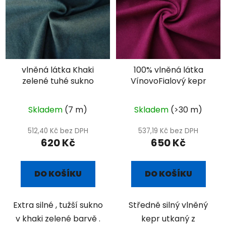
vlněná látka Khaki
100% vlněná látka
zelené tuhé sukno
VínovoFialový kepr
Skladem
(7 m)
Skladem
(>30 m)
512,40 Kč bez DPH
537,19 Kč bez DPH
620 Kč
650 Kč
DO KOŠÍKU
DO KOŠÍKU
Extra silné , tužší sukno
Středně silný vlněný
v khaki zelené barvě .
kepr utkaný z