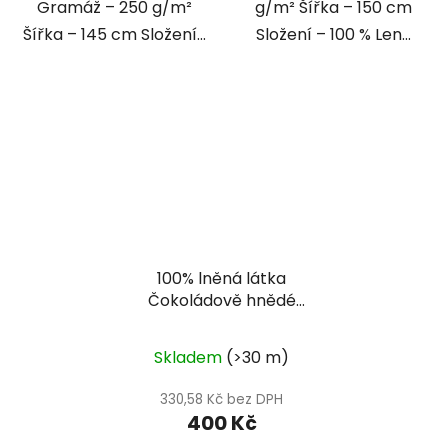
Gramáž – 250 g/m²
g/m² Šířka – 150 cm
Šířka – 145 cm Složení...
Složení – 100 % Len...
100% lněná látka
Čokoládově hnědé
plátno
Skladem
(>30 m)
330,58 Kč bez DPH
400 Kč