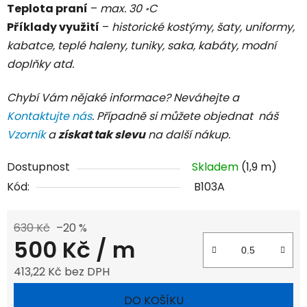
Teplota praní
–
max. 30 ॰C
Příklady využití
–
historické kostýmy, šaty, uniformy,
kabatce, teplé haleny, tuniky, saka, kabáty, modní
doplňky atd.
Chybí Vám nějaké informace? Neváhejte a
Kontaktujte nás
. Případně si můžete objednat náš
Vzorník
a
získat tak slevu
na další nákup.
Dostupnost
Skladem
(1,9 m)
Kód:
B103A
630 Kč
–20 %
500 Kč
/ m
413,22 Kč bez DPH
Měrná cena:
DO KOŠÍKU