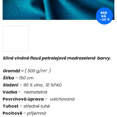
630
KČ
–20 %
Silné vlněné flauš petrolejově modrozelené barvy.
Gramáž –
( 500 g/m² )
Šířka
– 150 cm
Složení
– 90 % vlna , 10 %PAD
Vazba
–
neznatelná
Povrchová úprava
–
valchovaná
Tuhost
–
středně tuhé
Pocitově
–
přijemná