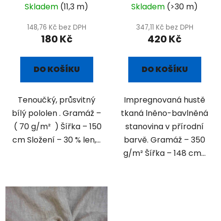
Skladem
(11,3 m)
Skladem
(>30 m)
148,76 Kč bez DPH
347,11 Kč bez DPH
180 Kč
420 Kč
DO KOŠÍKU
DO KOŠÍKU
Tenoučký, průsvitný
Impregnovaná hustě
bílý pololen . Gramáž –
tkaná lněno-bavlněná
( 70 g/m² ) Šířka – 150
stanovina v přírodní
cm Složení – 30 % len,...
barvě. Gramáž – 350
g/m² Šířka – 148 cm...