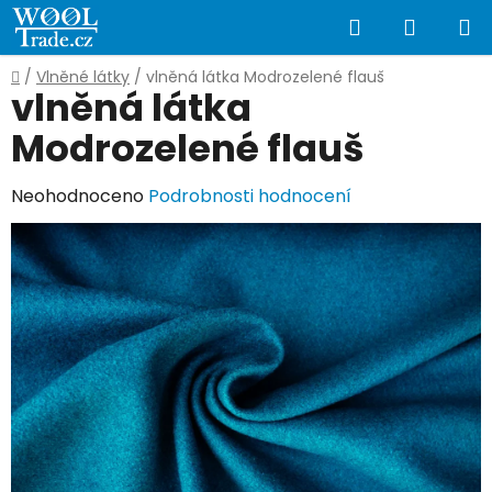
Přejít
Hledat
NÁKUP
na
obsah
KOŠÍK
Domů
/
Vlněné látky
/
vlněná látka Modrozelené flauš
vlněná látka
Modrozelené flauš
Průměrné
Neohodnoceno
Podrobnosti hodnocení
hodnocení
produktu
je
0,0
z
5
hvězdiček.