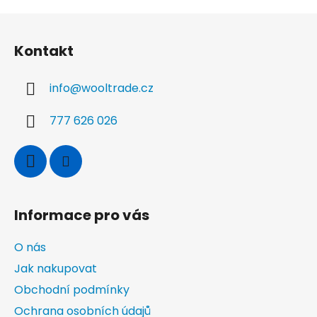
Z
á
Kontakt
p
a
info
@
wooltrade.cz
t
í
777 626 026
Informace pro vás
O nás
Jak nakupovat
Obchodní podmínky
Ochrana osobních údajů