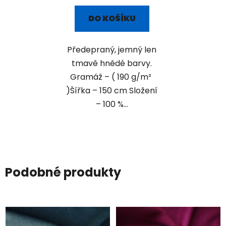
DO KOŠÍKU
Předepraný, jemný len
tmavě hnědé barvy.
Gramáž – ( 190 g/m²
)Šířka – 150 cm Složení
– 100 %...
Podobné produkty