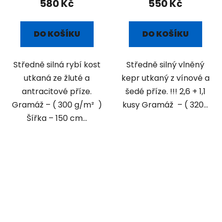
580 Kč
550 Kč
DO KOŠÍKU
DO KOŠÍKU
Středně silná rybí kost
Středně silný vlněný
utkaná ze žluté a
kepr utkaný z vínové a
antracitové příze.
šedé příze. !!! 2,6 + 1,1
Gramáž – ( 300 g/m² )
kusy Gramáž – ( 320...
Šířka – 150 cm...