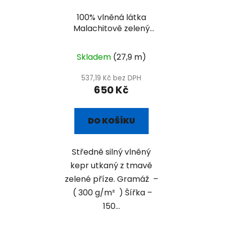
100% vlněná látka
Malachitově zelený
kepr
Skladem
(27,9 m)
537,19 Kč bez DPH
650 Kč
DO KOŠÍKU
Středně silný vlněný
kepr utkaný z tmavě
zelené příze. Gramáž –
( 300 g/m² ) Šířka –
150...