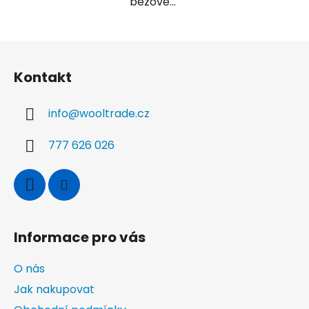
béžové...
Z
á
Kontakt
p
a
info
@
wooltrade.cz
t
í
777 626 026
Informace pro vás
O nás
Jak nakupovat