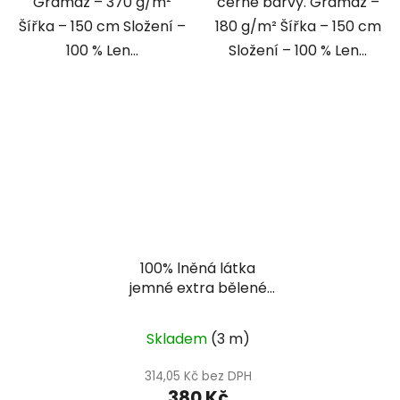
Gramáž – 370 g/m²
černé barvy. Gramáž –
Šířka – 150 cm Složení –
180 g/m² Šířka – 150 cm
100 % Len...
Složení – 100 % Len...
100% lněná látka
jemné extra bělené
plátno
Skladem
(3 m)
314,05 Kč bez DPH
380 Kč