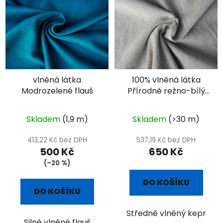
vlněná látka
100% vlněná látka
Modrozelené flauš
Přírodně režno-bílý
kepr
Skladem
(1,9 m)
Skladem
(>30 m)
413,22 Kč bez DPH
537,19 Kč bez DPH
500 Kč
650 Kč
(–20 %)
DO KOŠÍKU
DO KOŠÍKU
Středně vlněný kepr
Silné vlněné flauš