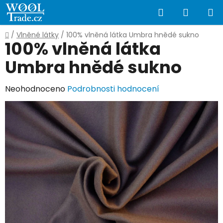
Přejít
Hledat
NÁKUP
na
obsah
KOŠÍK
Domů
/
Vlněné látky
/
100% vlněná látka Umbra hnědé sukno
100% vlněná látka
Umbra hnědé sukno
Průměrné
Neohodnoceno
Podrobnosti hodnocení
hodnocení
produktu
je
0,0
z
5
hvězdiček.