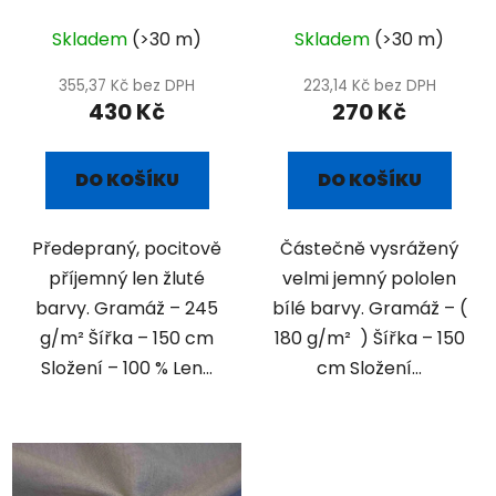
Skladem
(>30 m)
Skladem
(>30 m)
355,37 Kč bez DPH
223,14 Kč bez DPH
430 Kč
270 Kč
DO KOŠÍKU
DO KOŠÍKU
Předepraný, pocitově
Částečně vysrážený
příjemný len žluté
velmi jemný pololen
barvy. Gramáž – 245
bílé barvy. Gramáž – (
g/m² Šířka – 150 cm
180 g/m² ) Šířka – 150
Složení – 100 % Len...
cm Složení...