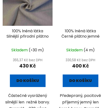
100% lněná látka
100% lněná látka
Silnější přirodní plátno
Černé plátno jemné
Skladem
(>30 m)
Skladem
(4 m)
355,37 Kč bez DPH
330,58 Kč bez DPH
430 Kč
400 Kč
DO KOŠÍKU
DO KOŠÍKU
Částečně vysrážený
Předepraný, pocitově
silnější len režné barvy.
příjemný jemný len