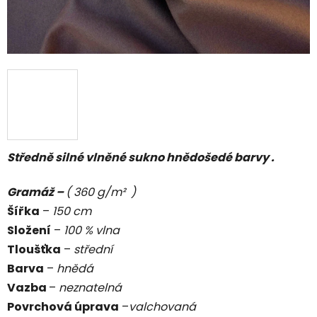
Středně silné vlněné sukno hnědošedé barvy .
Gramáž –
( 360 g/m² )
Šířka
–
150 cm
Složení
–
100 % vlna
Tloušťka
–
střední
Barva
–
hnědá
Vazba
–
neznatelná
Povrchová úprava
–
valchovaná