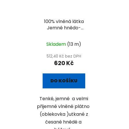
100% vlněná látka
Jemné hnědo-
béžové oblekovka
Skladem
(13 m)
512,40 Kč bez DPH
620 Kč
DO KOŠÍKU
Tenké, jemné a velmi
přijemné vlněné plátno
(oblekovka )utkané z
česané hnědé a