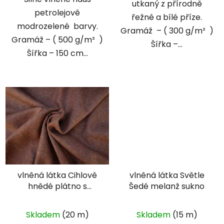
utkaný z přírodně
petrolejově
řežné a bílé příze.
modrozelené barvy.
Gramáž – ( 300 g/m² )
Gramáž – ( 500 g/m² )
Šířka –...
Šířka – 150 cm...
vlněná látka Cihlově
vlněná látka Světle
hnědé plátno s
Šedé melanž sukno
barevnými nopky
Skladem
(20 m)
Skladem
(15 m)