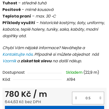
Tuhost
–
středně tuhá
Pocitově
–
mírně kousavá
Teplota praní
–
max. 30 ॰C
Příklady využití
–
historické kostýmy, šaty, uniformy,
kabatce, teplé haleny, tuniky, saka, kabáty, modní
doplňky atd.
Chybí Vám nějaké informace? Neváhejte a
Kontaktujte nás
. Případně si můžete objednat náš
Vzorník
a
získat tak slevu
na další nákup.
Dostupnost
Skladem
(22,9 m)
Kód:
A194
780 Kč
/ m
644,63 Kč bez DPH