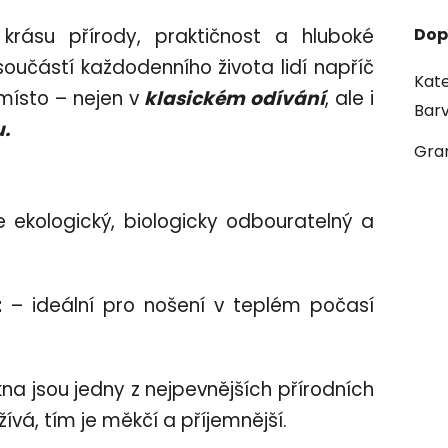
 krásu přírody, praktičnost a hluboké
Dop
 součástí každodenního života lidí napříč
Kate
místo – nejen v
klasickém odívání
, ale i
Bar
.
Gra
e ekologický, biologicky odbouratelný a
t
– ideální pro nošení v teplém počasí
na jsou jedny z nejpevnějších přírodních
užívá, tím je měkčí a příjemnější.