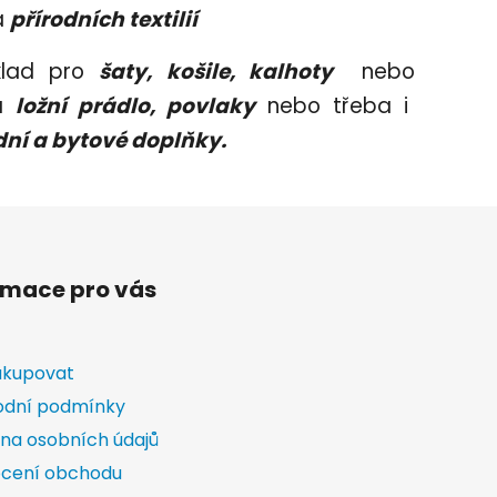
a
přírodních textilií
íklad pro
šaty, košile, kalhoty
nebo
na
ložní prádlo, povlaky
nebo třeba i
í a bytové doplňky.
rmace pro vás
akupovat
dní podmínky
na osobních údajů
cení obchodu