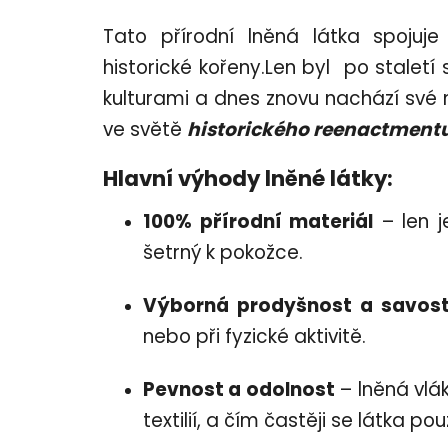
Tato přírodní lněná látka spojuje
historické kořeny.Len byl po staletí
kulturami a dnes znovu nachází své 
ve světě
historického reenactmentu
Hlavní výhody lněné látky:
100% přírodní materiál
– len j
šetrný k pokožce.
Výborná prodyšnost a savos
nebo při fyzické aktivitě.
Pevnost a odolnost
– lněná vlák
textilií, a čím častěji se látka po