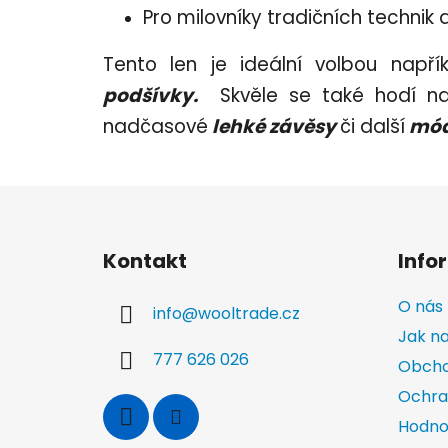
Pro milovníky tradičních technik 
Tento len je ideální volbou např
podšívky.
Skvěle se také hodí 
nadčasové
lehké závěsy
či další
módn
Z
á
Kontakt
Info
p
a
O nás
info
@
wooltrade.cz
t
Jak n
í
777 626 026
Obcho
Ochra
Hodno