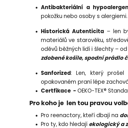
Antibakteriální a hypoalergen
pokožku nebo osoby s alergiemi.
Historická Autenticita
– len by
materiálů ve starověku, středov
oděvů běžných lidí i šlechty – 
zdobené košile, spodní prádlo 
Sanforized
: Len, který prošel
opakovaném praní lépe zachováv
Certfikace -
OEKO-TEX® Standa
Pro koho je len tou pravou vol
Pro reenactory, kteří dbají na
do
Pro ty, kdo hledají
ekologický a 