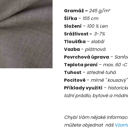
je
Gramáž –
245 g/m²
0,0
Šířka
–
155 cm
z
Složení
–
100 % Len
5
Srážlivost -
3-7%
hvězdiček.
Tloušťka
–
slabší
Vazba
–
plátnová
Povrchová úprava
–
Sanfo
Teplota praní
–
max. 60
॰
Tuhost
–
středně tuhá
Pocitově
–
mírně " kousavý"
Příklady využití
–
historick
ložní prádlo, bytové a módní
Chybí Vám nějaké informac
můžete objednat náš
Vzorn