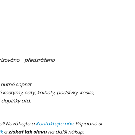
rizováno - předsráženo
C
 nutné seprat
é kostýmy, šaty, kalhoty, podšívky, košile,
 doplňky atd.
e? Neváhejte a
Kontaktujte nás
. Případně si
ík
a
získat tak slevu
na další nákup.