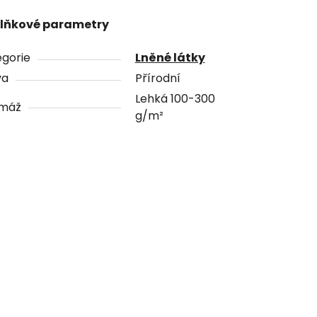
lňkové parametry
gorie
Lněné látky
va
Přírodní
Lehká 100-300
máž
g/m²