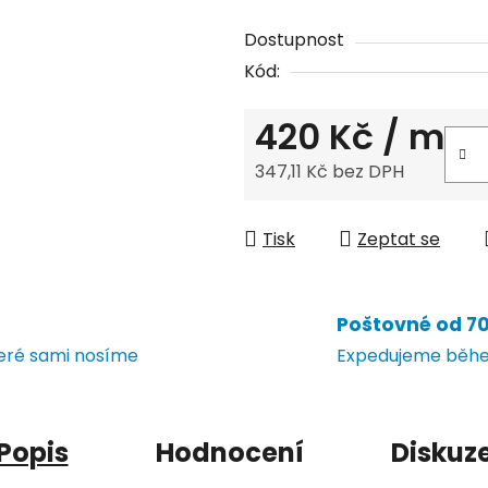
Dostupnost
Kód:
420 Kč
/ m
347,11 Kč bez DPH
Měrná cena:
Tisk
Zeptat se
Poštovné od 70 
teré sami nosíme
Expedujeme během
Popis
Hodnocení
Diskuz