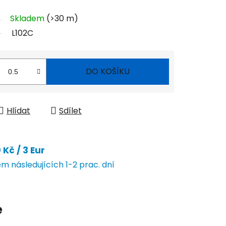
Skladem
(>30 m)
L102C
DO KOŠÍKU
Hlídat
Sdílet
Kč / 3 Eur
 následujících 1-2 prac. dní
e