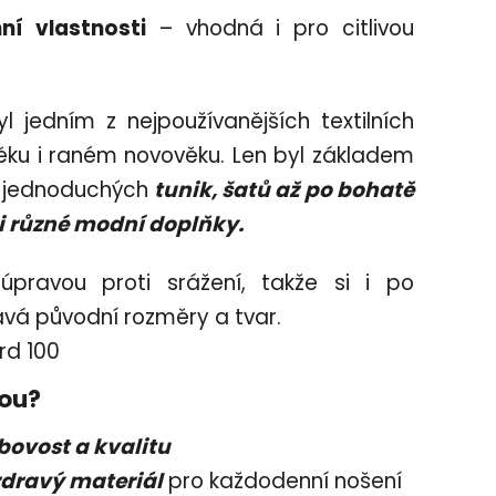
ní vlastnosti
– vhodná i pro citlivou
l jedním z nejpoužívanějších textilních
ěku i raném novověku. Len byl
základem
od jednoduchých
tunik, šatů až po bohatě
či různé modní doplňky.
 úpravou proti srážení, takže si i po
á původní rozměry a tvar.
rd 100
bou?
bovost a kvalitu
zdravý materiál
pro každodenní nošení