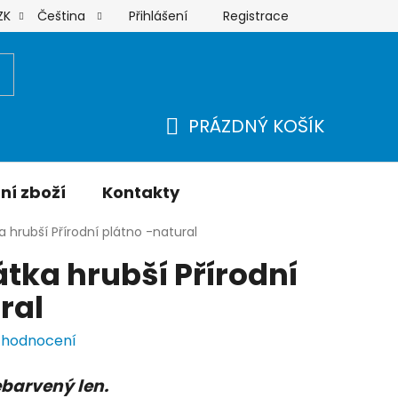
Přihlášení
Registrace
ZK
Čeština
Moje objednávka
PRÁZDNÝ KOŠÍK
NÁKUPNÍ
KOŠÍK
ní zboží
Kontakty
a hrubší Přírodní plátno -natural
átka hrubší Přírodní
ral
 hodnocení
ebarvený len.