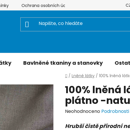
C
ínky
Ochrana osobních údajů
Hodnocení obchodu
átky
Bavlněné tkaniny a stanovky
Ostat
Domů
/
Lněné látky
/
100% lněná látk
100% lněná l
plátno -natu
Průměrné
Neohodnoceno
Podrobnosti
hodnocení
Hrubší čistě přírodní n
produktu