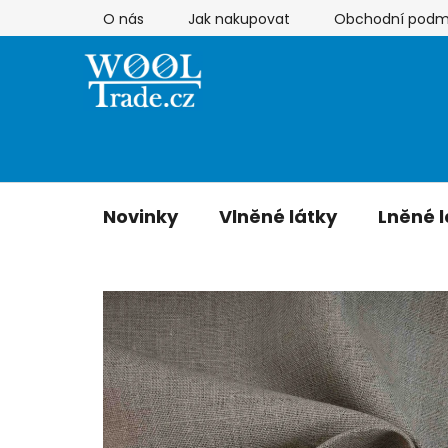
Přejít
O nás
Jak nakupovat
Obchodní podm
na
obsah
Novinky
Vlněné látky
Lněné l