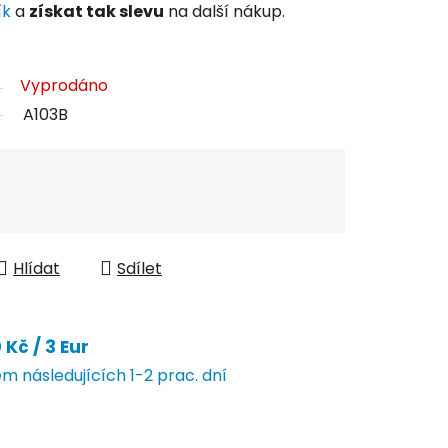
ík
a
získat tak slevu
na další nákup.
Vyprodáno
A103B
Hlídat
Sdílet
Kč / 3 Eur
 následujících 1-2 prac. dní