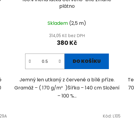
plátno
Skladem
(2,5 m)
314,05 Kč bez DPH
380 Kč
DO KOŠÍKU
dé
Jemný len utkaný z červené a bílé příze.
Te
0
Gramáž – ( 170 g/m² )Šířka – 140 cm Složení
70
– 100 %...
129A
Kód:
L105