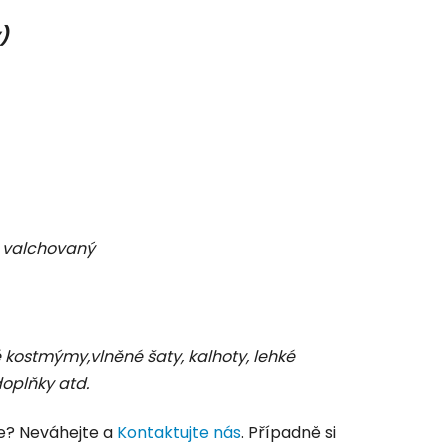
y)
 valchovaný
é kostmýmy,vlněné šaty, kalhoty, lehké
doplňky atd.
e? Neváhejte a
Kontaktujte nás
. Případně si