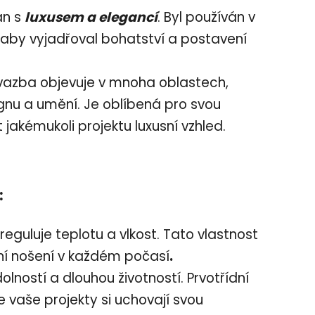
án s
luxusem a elegancí
. Byl používán v
aby vyjadřoval bohatství a postavení
azba objevuje v mnoha oblastech,
gnu a umění. Je oblíbená pro svou
akémukoli projektu luxusní vzhled.
:
reguluje teplotu a vlkost. Tato vlastnost
oční nošení v každém počasí
.
lností a dlouhou životností. Prvotřídní
e vaše projekty si uchovají svou