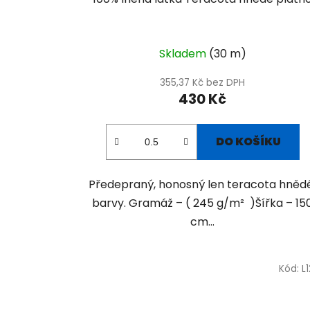
Skladem
(30 m)
355,37 Kč bez DPH
430 Kč
DO KOŠÍKU
Předepraný, honosný len teracota hně
barvy. Gramáž – ( 245 g/m² )Šířka – 15
cm...
Kód:
L