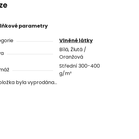
ze
lňkové parametry
gorie
Vlněné látky
Bílá, Žlutá /
va
Oranžová
Střední 300-400
máž
g/m²
oložka byla vyprodána…