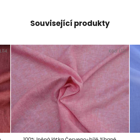
Související produkty
:
L114
Kód:
L121
o
100% lněná látka Červeno-bílé žíhané