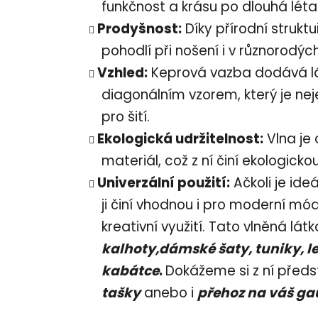
funkčnost a krásu po dlouhá léta
Prodyšnost:
Díky přírodní struktu
pohodlí při nošení i v různorodý
Vzhled:
Keprová vazba dodává lá
diagonálním vzorem, který je neje
pro šití.
Ekologická udržitelnost:
Vlna je 
materiál, což z ní činí ekologicko
Univerzální použití:
Ačkoli je ideá
ji činí vhodnou i pro moderní mód
kreativní využití. Tato vlněná lát
kalhoty,dámské šaty, tuniky, le
kabátce
.
Dokážeme si z ní předs
tašky
anebo i
přehoz na váš ga