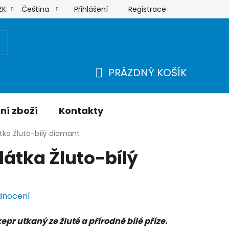
Přihlášení
Registrace
ZK
Čeština
Moje objednávka
PRÁZDNÝ KOŠÍK
NÁKUPNÍ
KOŠÍK
ní zboží
Kontakty
tka Žluto-bílý diamant
látka Žluto-bílý
dnocení
pr utkaný ze žluté a přírodně bílé příze.