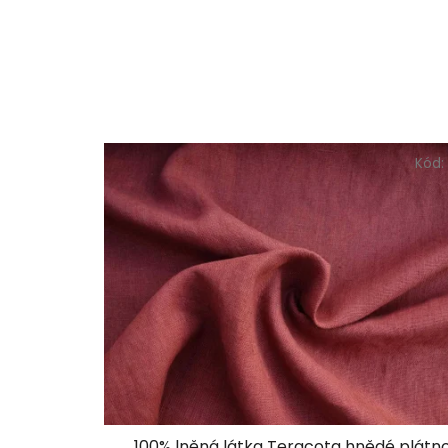
Kód
100% lněná látka Teracota hnědé plátn