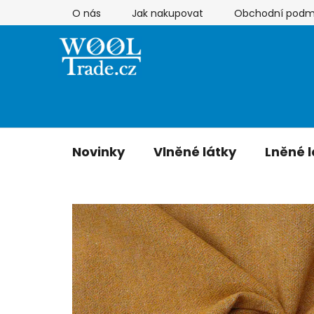
Přejít
O nás
Jak nakupovat
Obchodní podm
na
obsah
Novinky
Vlněné látky
Lněné l