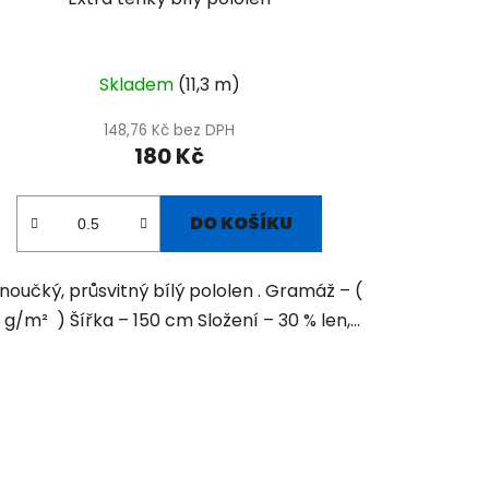
Skladem
(11,3 m)
148,76 Kč bez DPH
180 Kč
DO KOŠÍKU
noučký, průsvitný bílý pololen . Gramáž – (
 g/m² ) Šířka – 150 cm Složení – 30 % len,...