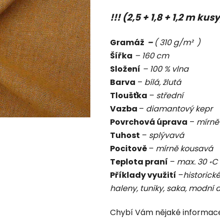
je
!!! (2,5 + 1,8 + 1,2 m kus
1,0
z
Gramáž
–
( 310 g/m² )
5
Šířka
– 160 cm
hvězdiček.
Složení
– 100 % vlna
Barva
–
bílá, žlutá
Tloušťka
–
střední
Vazba
–
diamantový kepr
Povrchová úprava
–
mírně
Tuhost
–
splývavá
Pocitově
–
mírně kousavá
Teplota praní
–
max. 30 ॰C
Příklady využití
–
historick
haleny, tuniky, saka, modní 
Chybí Vám nějaké informac