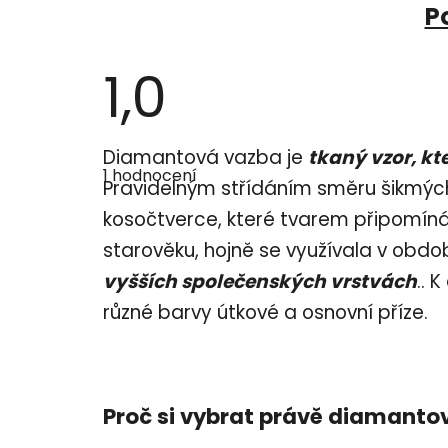
P
1,0
Průměrné
Diamantová vazba je
tkaný vzor, kt
hodnocení
1 hodnocení
produktu
Pravidelným střídáním směru šikmých
je
1,0
kosočtverce, které tvarem připomín
z
5
starověku, hojně se využívala v obdo
hvězdiček.
vyšších společenských vrstvách
.. 
různé barvy útkové a osnovní příze.
Proč si vybrat právě diamanto