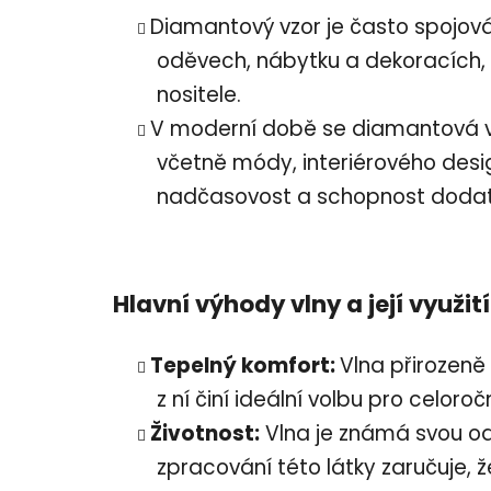
Diamantový vzor je často spojov
oděvech, nábytku a dekoracích, 
nositele.
V moderní době se diamantová v
včetně módy, interiérového desi
nadčasovost a schopnost dodat j
Hlavní výhody vlny a její využití
Tepelný komfort:
Vlna přirozeně 
z ní činí ideální volbu pro celor
Životnost:
Vlna je známá svou odo
zpracování této látky zaručuje, ž