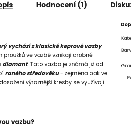
opis
Hodnocení (1)
Disku
Dop
Kate
erý vychází z klasické keprové vazby
.
Bar
 proužků ve vazbě vznikají drobné
á
diamant
. Tato vazba je známá již od
Gra
bí
raného středověku
- zejména pak ve
P
K dosažení výraznější kresby se využívají
vou vazbu?