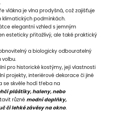
.
ře vlákna je vlna prodyšná, což zajišťuje
ch klimatických podmínkách.
tce elegantní vzhled s jemným
n esteticky přitažlivý, ale také praktický
obnovitelný a biologicky odbouratelný
u volbu.
lní pro historické kostýmy, její vlastnosti
ní projekty, interiérové dekorace či jiné
ka se skvěle hodí třeba na
hčí pláštíky, haleny, nebo
tavit různé
modní doplňky,
uč či lehké závěsy na okno
.