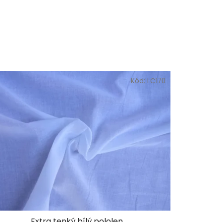
Kód:
LC170
Extra tenký bílý pololen