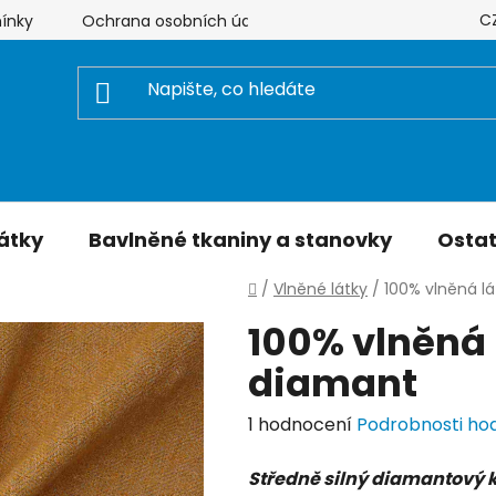
C
ínky
Ochrana osobních údajů
Hodnocení obchodu
átky
Bavlněné tkaniny a stanovky
Ostat
Domů
/
Vlněné látky
/
100% vlněná lá
100% vlněná 
diamant
Průměrné
1 hodnocení
Podrobnosti ho
hodnocení
Středně silný diamantový ke
produktu