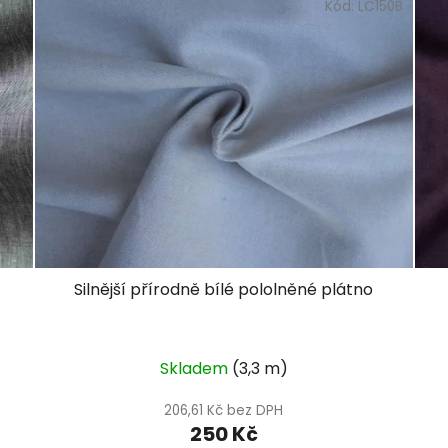
C141
Kód:
LC150B
Silnější přírodně bílé pololněné plátno
Skladem
(3,3 m)
206,61 Kč bez DPH
250 Kč