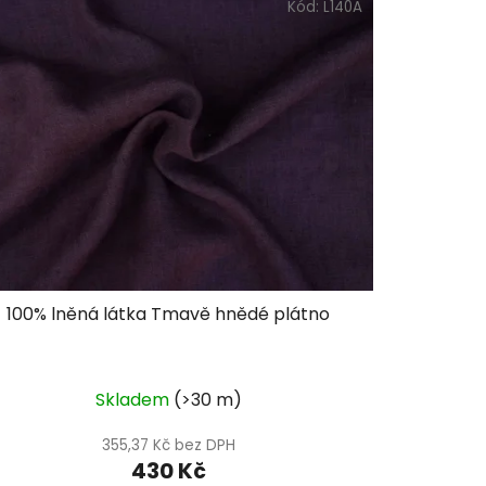
Kód:
L140A
100% lněná látka Tmavě hnědé plátno
Skladem
(>30 m)
355,37 Kč bez DPH
430 Kč