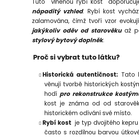
Tuto vl
něnou rybí
kost
doporuču
nápaditý vzhled
. Rybí kost vycház
zalamována, čímž tvoří vzor evokuj
jakýkoliv oděv od starověku
až p
stylový bytový doplněk
.
Proč si vybrat tuto látku?
Historická autentičnost:
Tato l
věnují tvorbě historických kostý
hodí
pro rekonstrukce kostýmů
kost je známa od od starověk
historickém odívání své místo.
Rybí kost
je typ dvojitého kepr
často s rozdílnou barvou útkov