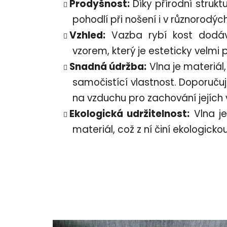
Prodyšnost:
Díky přírodní struktu
pohodlí při nošení i v různorodý
Vzhled:
Vazba rybí kost dodáv
vzorem, který je esteticky velmi př
Snadná údržba:
Vlna je materiál
samočistící vlastnost. Doporuču
na vzduchu pro zachování jejích v
Ekologická udržitelnost:
Vlna je
materiál, což z ní činí ekologicko