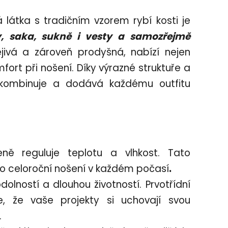
á látka s tradičním vzorem rybí kosti je
, saka, sukně i vesty a samozřejmě
ejivá a zároveň prodyšná, nabízí nejen
mfort při nošení. Díky výrazné struktuře a
kombinuje a dodává každému outfitu
eně reguluje teplotu a vlhkost. Tato
 pro celoroční nošení v každém počasí
.
lností a dlouhou životností. Prvotřídní
e, že vaše projekty si uchovají svou
.