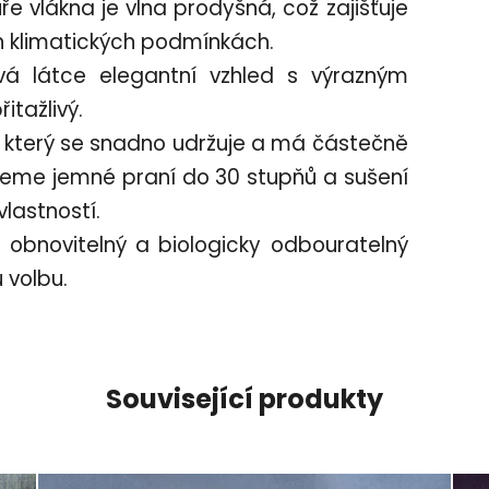
ře vlákna je vlna prodyšná, což zajišťuje
ch klimatických podmínkách.
á látce elegantní vzhled s výrazným
itažlivý.
, který se snadno udržuje a má částečně
jeme jemné praní do 30 stupňů a sušení
lastností.
 obnovitelný a biologicky odbouratelný
u volbu.
Související produkty