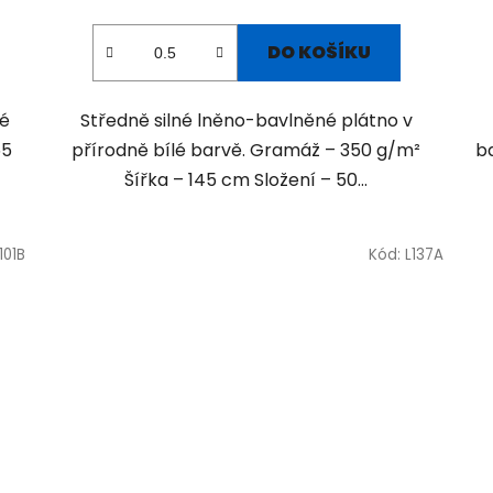
DO KOŠÍKU
né
Středně silné lněno-bavlněné plátno v
55
přírodně bílé barvě. Gramáž – 350 g/m²
b
Šířka – 145 cm Složení – 50...
101B
Kód:
L137A