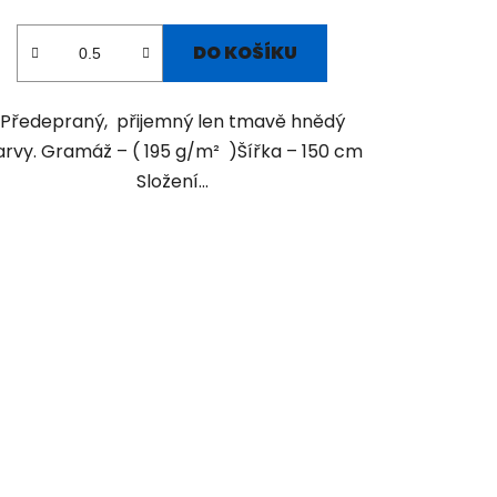
DO KOŠÍKU
Předepraný, přijemný len tmavě hnědý
arvy. Gramáž – ( 195 g/m² )Šířka – 150 cm
Složení...