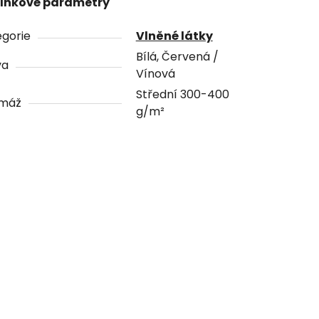
lňkové parametry
gorie
Vlněné látky
Bílá, Červená /
va
Vínová
Střední 300-400
máž
g/m²