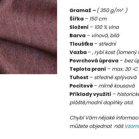
je
Gramaž
–
( 350 g/m² )
0,0
Šířka
–
150 cm
z
Složení
–
100 % vlna
5
Barva
–
vínová, bílá
hvězdiček.
Tloušťka
–
střední
Vazba
–
, rybí kost (lomený
Povrchová úprava
–
bez ú
Teplota praní
–
max. 30 ॰C
Tuhost
–
středně splývavá
Pocitově
–
mírně
kousavá
Příklady využití
–
historick
pláště,modní doplńky atd.
Chybí Vám nějaké informac
můžete objednat náš
Vzorn