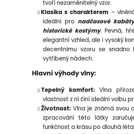
tvoří nezaměnitelný vzor.
Klasika s charakterem
–
vlněn
ideální pro
nadčasové kabáty
historické kostýmy
. Pevná, hř
elegantní vzhled, ale i vysoký ko
decentnímu vzoru se snadno 
vytříbený nádech.
Hlavní výhody vlny:
Tepelný komfort:
Vlna přiroz
vlastnost z ní činí ideální volbu
Životnost:
Vlna je známá svou odo
zpracování této látky zaručuj
funkčnost a krásu po dlouhá léta