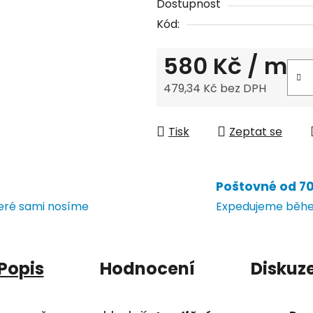
Dostupnost
Kód:
580 Kč
/ m
479,34 Kč bez DPH
Měrná cena:
Tisk
Zeptat se
Poštovné od 70 
teré sami nosíme
Expedujeme během
Popis
Hodnocení
Diskuz