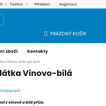
Přihlášení
Registrace
ZK
Čeština
Moje objednávka
PRÁZDNÝ KOŠÍK
NÁKUPNÍ
KOŠÍK
ní zboží
Kontakty
tka Vínovo-bílá rybí kost
látka Vínovo-bílá
 hodnocení
st z vínové a bílé příze.