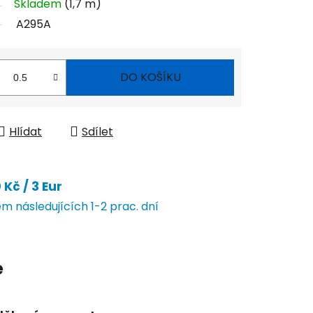
Skladem
(1,7 m)
A295A
DO KOŠÍKU
Hlídat
Sdílet
Kč / 3 Eur
 následujících 1-2 prac. dní
e