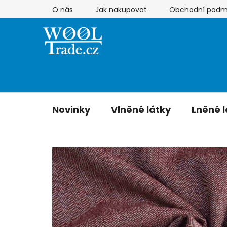
Přejít
O nás
Jak nakupovat
Obchodní podm
na
obsah
Novinky
Vlněné látky
Lněné l