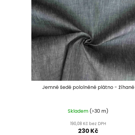
Kód:
L
Jemné šedé pololněné plátno - žíhané
Skladem
(>30 m)
190,08 Kč bez DPH
230 Kč