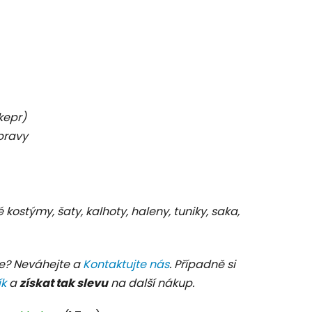
 kepr)
pravy
é kostýmy, šaty, kalhoty, haleny, tuniky, saka,
e? Neváhejte a
Kontaktujte nás
. Případně si
ík
a
získat tak slevu
na další nákup.