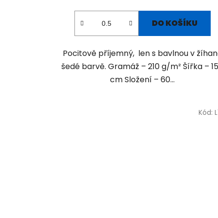
DO KOŠÍKU
Pocitově příjemný, len s bavlnou v žíha
šedé barvě. Gramáž – 210 g/m² Šířka – 1
cm Složení – 60...
Kód:
L