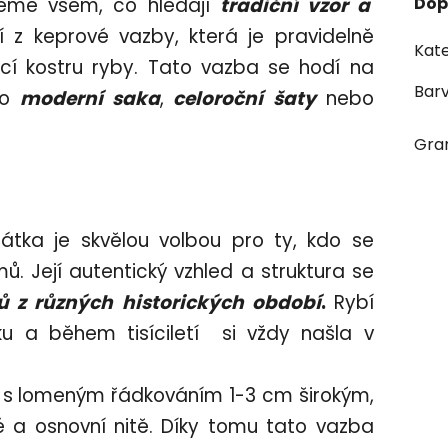
jeme všem, co hledají
tradiční vzor a
Dop
í z keprové vazby, která je pravidelně
Kate
ící kostru ryby. Tato vazba se hodí na
Bar
o
moderní saka
,
celoroční
šaty
nebo
Gra
átka je skvělou volbou pro ty, kdo se
mů. Její autentický vzhled a struktura se
 z různých historických období
.
Rybí
u a během tisíciletí si vždy našla v
u s lomeným řádkováním 1-3 cm širokým,
é a osnovní nitě. Díky tomu tato vazba