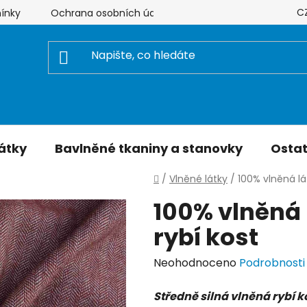
C
ínky
Ochrana osobních údajů
Hodnocení obchodu
átky
Bavlněné tkaniny a stanovky
Ostat
Domů
/
Vlněné látky
/
100% vlněná lá
100% vlněná 
rybí kost
Průměrné
Neohodnoceno
Podrobnosti
hodnocení
Středně silná vlněná rybí ko
produktu