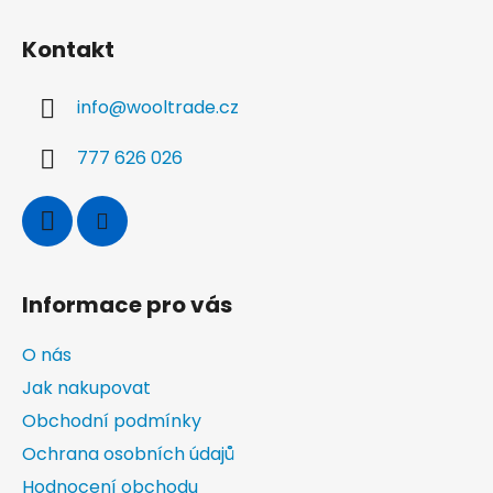
Z
á
Kontakt
p
a
info
@
wooltrade.cz
t
í
777 626 026
Informace pro vás
O nás
Jak nakupovat
Obchodní podmínky
Ochrana osobních údajů
Hodnocení obchodu