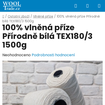
Přejít
Hledat
NÁKUP
na
obsah
KOŠÍK
Domů
/
Ostatní zboží
/
Vlněné příze
/
100% vlněná příze Přírodně
bílá TEX180/3 1500g
100% vlněná příze
Přírodně bílá TEX180/3
1500g
Průměrné
Neohodnoceno
Podrobnosti hodnocení
hodnocení
produktu
je
0,0
z
5
hvězdiček.