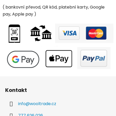
( bankovní převod, QR kód, platební karty, Google
pay, Apple pay )
Z
á
Kontakt
p
a
info
@
wooltrade.cz
t
í
777 626 026