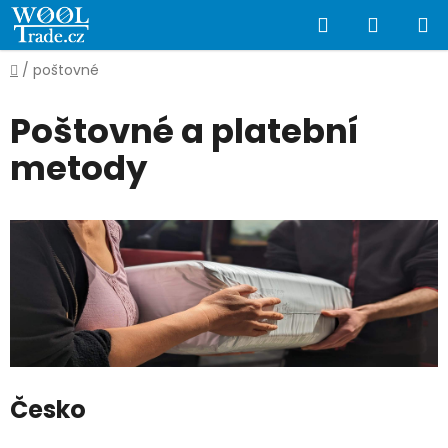
Přejít
Hledat
NÁKUP
na
obsah
KOŠÍK
Domů
/
poštovné
Poštovné a platební
metody
Česko