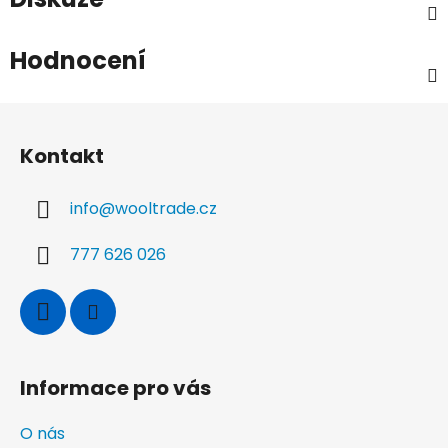
Hodnocení
Z
á
Kontakt
p
a
info
@
wooltrade.cz
t
í
777 626 026
Informace pro vás
O nás