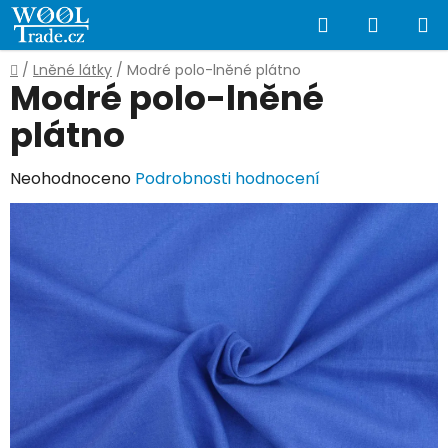
Přejít
Hledat
NÁKUP
na
obsah
KOŠÍK
Domů
/
Lněné látky
/
Modré polo-lněné plátno
Modré polo-lněné
plátno
Průměrné
Neohodnoceno
Podrobnosti hodnocení
hodnocení
produktu
je
0,0
z
5
hvězdiček.