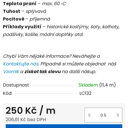
Teplota praní
–
max. 60
C
॰
Tuhost
–
splývavá
Pocitově
–
příjemná
Příklady využití
–
historické kostýmy, šaty, kalhoty,
podšívky, košile, módní doplňky atd.
Chybí Vám nějaké informace? Neváhejte a
Kontaktujte nás
. Případně si můžete objednat náš
Vzorník
a
získat tak slevu
na další nákup.
Dostupnost
Skladem
(11,4 m)
Kód:
LC132
250 Kč
/ m
206,61 Kč bez DPH