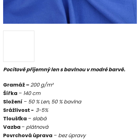
Pocitově příjemný len s bavlnou v modré barvě.
Gramáž –
200 g/m²
Šířka
–
140 cm
Složení
–
50 % Len, 50 % bavlna
Srážlivost -
3-5%
Tloušťka
–
slabá
Vazba
–
plátnová
Povrchová úprava
–
bez úpravy