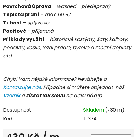
Povrchová úprava
–
washed - předepraný
Teplota praní
–
max. 60
C
॰
Tuhost
–
splývavá
Pocitově
–
příjemná
Příklady využití
–
historické kostýmy, šaty, kalhoty,
podšívky, košile, ložní prádlo, bytové a módní doplňky
atd.
Chybí Vám nějaké informace? Neváhejte a
Kontaktujte nás
. Případně si můžete objednat náš
Vzorník
a
získat tak slevu
na další nákup.
Dostupnost
Skladem
(>30 m)
Kód:
L137A