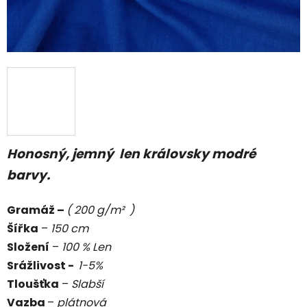
Honosný, jemný len královsky modré
barvy.
Gramáž –
( 200 g/m² )
Šířka
–
150 cm
Složení
–
100 % Len
Srážlivost -
1-5%
Tloušťka
–
Slabší
Vazba
–
plátnová