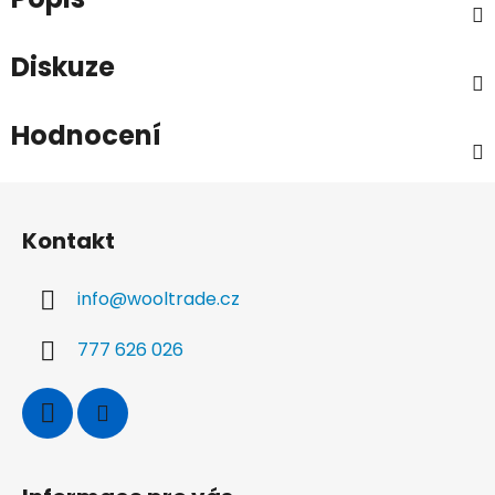
Diskuze
Hodnocení
Z
á
Kontakt
p
a
info
@
wooltrade.cz
t
í
777 626 026