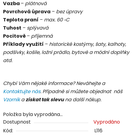
Vazba
–
plátnová
Povrchová úprava
–
bez úpravy
Teplota praní
–
max. 60
C
॰
Tuhost
–
splývavá
Pocitově
–
příjemná
Příklady využití
–
historické kostýmy, šaty, kalhoty,
podšívky, košile, ložní prádlo, bytové a módní doplňky
atd.
Chybí Vám nějaké informace? Neváhejte a
Kontaktujte nás
. Případně si můžete objednat náš
Vzorník
a
získat tak slevu
na další nákup.
Položka byla vyprodána…
Dostupnost
Vyprodáno
Kód:
L116