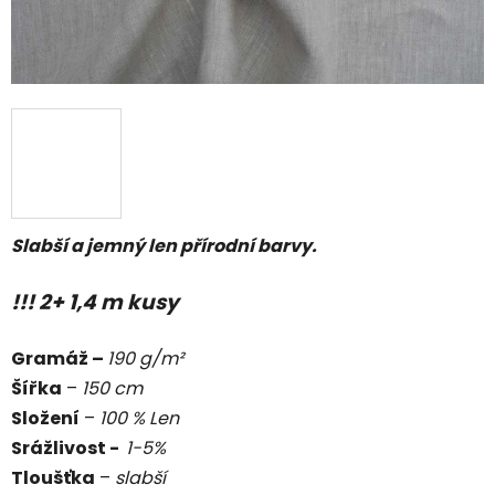
Slabší a jemný len přírodní barvy.
!!! 2+ 1,4 m kusy
Gramáž –
190 g/m²
Šířka
–
150 cm
Složení
–
100 % Len
Srážlivost -
1-5%
Tloušťka
–
slabší