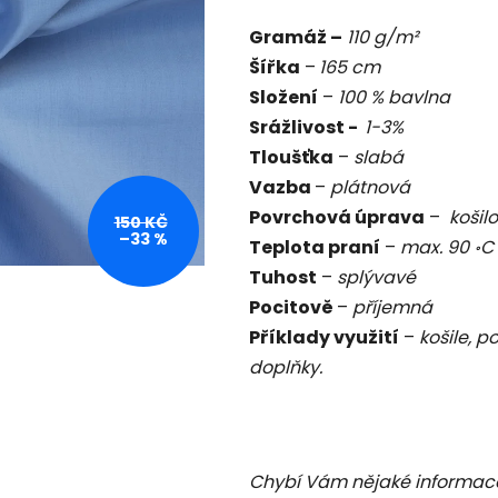
je
Gramáž –
11
0 g/m²
0,0
Šířka
–
165 cm
z
Složení
–
100 % bavlna
5
Srážlivost -
1-3
%
hvězdiček.
Tloušťka
–
slabá
Vazba
–
plátnová
Povrchová úprava
–
košilo
150 KČ
–33 %
Teplota praní
–
max. 90
C
॰
Tuhost
–
splývavé
Pocitově
–
příjemná
Příklady využití
–
košile, p
doplňky.
Chybí Vám nějaké informac