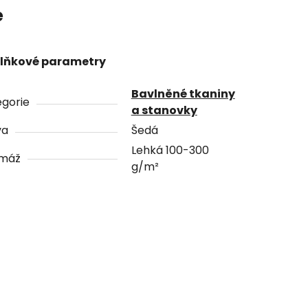
e
lňkové parametry
Bavlněné tkaniny
gorie
a stanovky
va
Šedá
Lehká 100-300
máž
g/m²