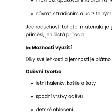
možnost opakovaného praní a r
návrat k tradičním a udržitelný
Jednoduchost tohoto materiálu je 
příměsi, jen čistá příroda.
✂️ Možnosti využití
Díky své lehkosti a jemnosti je plátn
Oděvní tvorba
letní halenky, košile a šaty
spodní vrstvy oděvů
dětské oblečení