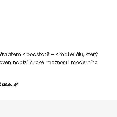
návratem k podstatě – k materiálu, který
ároveň nabízí široké možnosti moderního
čase. 🌿