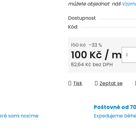
můžete objednat náš
Vzorn
Dostupnost
Kód:
150 Kč
–33 %
100 Kč
/ m
82,64 Kč bez DPH
Měrná cena:
Tisk
Zeptat se
Poštovné od 70 
teré sami nosíme
Expedujeme během