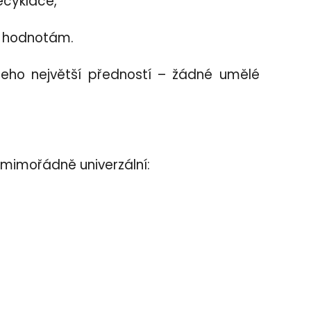
ecyklace,
m hodnotám.
jeho největší předností – žádné umělé
o mimořádně univerzální: