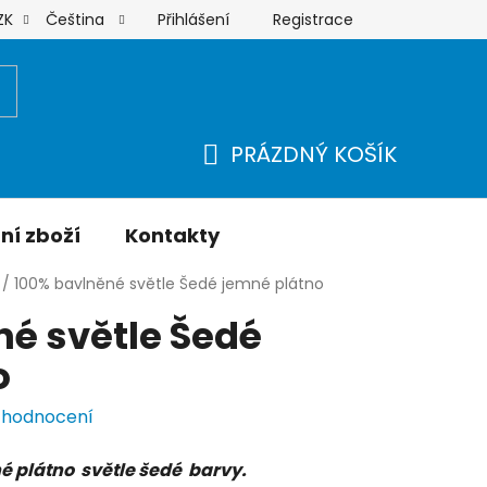
Přihlášení
Registrace
ZK
Čeština
Moje objednávka
PRÁZDNÝ KOŠÍK
NÁKUPNÍ
KOŠÍK
ní zboží
Kontakty
/
100% bavlněné světle Šedé jemné plátno
é světle Šedé
o
 hodnocení
é plátno světle šedé barvy.