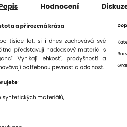
Popis
Hodnocení
Diskuz
stota a přirozená krása
Dop
o po tisíce let, si i dnes zachovává své
Kate
átna představují nadčasový materiál s
Bar
ancí. Vynikají lehkostí, prodyšností a
Gra
ovávají potřebnou pevnost a odolnost.
rujete
:
o syntetických materiálů,