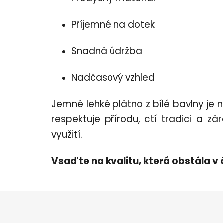
Příjemné na dotek
Snadná údržba
Nadčasový vzhled
Jemné lehké plátno z bílé bavlny je 
respektuje přírodu, ctí tradici a z
využití.
Vsaďte na kvalitu, která obstála v 
Z
á