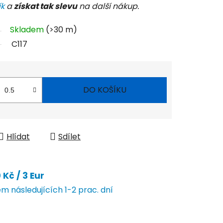
ík
a
získat tak slevu
na další nákup.
Skladem
(>30 m)
C117
DO KOŠÍKU
Hlídat
Sdílet
Kč / 3 Eur
 následujících 1-2 prac. dní