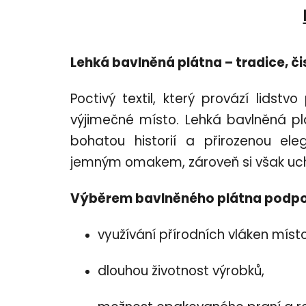
Lehká bavlněná plátna – tradice, či
Poctivý textil, který provází lidstv
výjimečné místo. Lehká bavlněná pl
bohatou historií a přirozenou eleg
jemným omakem, zároveň si však uch
Výběrem bavlněného plátna podpo
využívání přírodních vláken míst
dlouhou životnost výrobků,