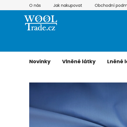
Přejít
O nás
Jak nakupovat
Obchodní podm
na
obsah
Novinky
Vlněné látky
Lněné l