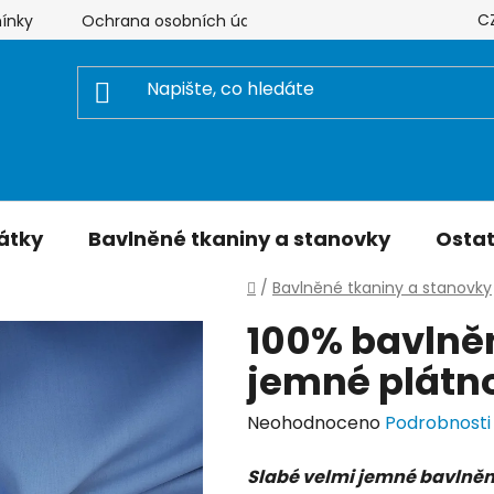
C
ínky
Ochrana osobních údajů
Hodnocení obchodu
átky
Bavlněné tkaniny a stanovky
Ostat
Domů
/
Bavlněné tkaniny a stanovky
100% bavlněn
jemné plátn
Průměrné
Neohodnoceno
Podrobnosti
hodnocení
Slabé velmi jemné bavlněn
produktu