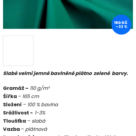
150 KČ
–33 %
Slabé velmi jemné bavlněné plátno zelené barvy.
Gramáž –
11
0 g/m²
Šířka
–
165 cm
Složení
–
100 % bavlna
Srážlivost -
1-3
%
Tloušťka
–
slabá
Vazba
–
plátnová