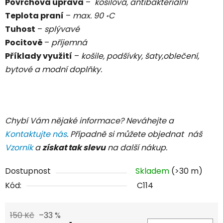
Povrchová úprava
–
košilová, antibakteriální
Teplota praní
–
max. 90
C
॰
Tuhost
–
splývavé
Pocitově
–
příjemná
Příklady využití
–
košile, podšívky, šaty,oblečení,
bytové a modní doplňky.
Chybí Vám nějaké informace? Neváhejte a
Kontaktujte nás
. Případně si můžete objednat náš
Vzorník
a
získat tak slevu
na další nákup.
Dostupnost
Skladem
(>30 m)
Kód:
C114
150 Kč
–33 %