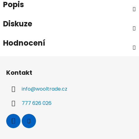
Popis
Diskuze
Hodnocení
Z
á
Kontakt
p
a
info
@
wooltrade.cz
t
í
777 626 026