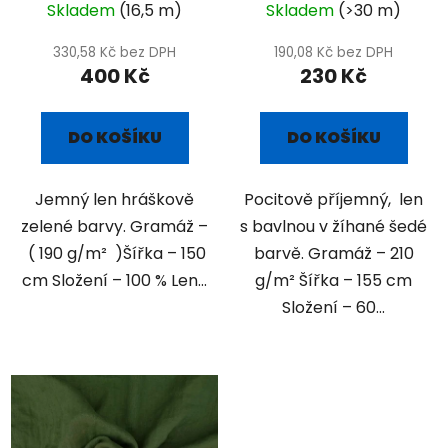
Skladem
(16,5 m)
Skladem
(>30 m)
330,58 Kč bez DPH
190,08 Kč bez DPH
400 Kč
230 Kč
DO KOŠÍKU
DO KOŠÍKU
Jemný len hráškově
Pocitově příjemný, len
zelené barvy. Gramáž –
s bavlnou v žíhané šedé
( 190 g/m² )Šířka – 150
barvě. Gramáž – 210
cm Složení – 100 % Len...
g/m² Šířka – 155 cm
Složení – 60...