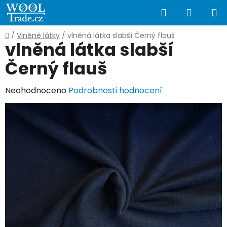
Přejít
Hledat
NÁKUP
na
obsah
KOŠÍK
Domů
/
Vlněné látky
/
vlněná látka slabší Černý flauš
vlněná látka slabší
Černý flauš
Průměrné
Neohodnoceno
Podrobnosti hodnocení
hodnocení
produktu
je
0,0
z
5
hvězdiček.