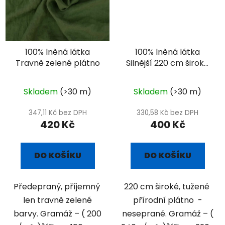
100% lněná látka
100% lněná látka
Travně zelené plátno
Silnější 220 cm široké
přírodní plátno
Skladem
(>30 m)
Skladem
(>30 m)
347,11 Kč bez DPH
330,58 Kč bez DPH
420 Kč
400 Kč
DO KOŠÍKU
DO KOŠÍKU
Předepraný, příjemný
220 cm široké, tužené
len travně zelené
přírodní plátno -
barvy. Gramáž – ( 200
neseprané. Gramáž – (