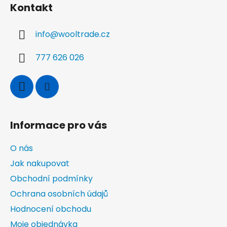
Kontakt
p
a
info
@
wooltrade.cz
t
í
777 626 026
Informace pro vás
O nás
Jak nakupovat
Obchodní podmínky
Ochrana osobních údajů
Hodnocení obchodu
Moje objednávka