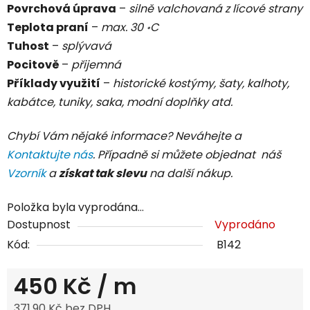
Povrchová úprava
–
silně
valchovaná z lícové strany
Teplota praní
–
max. 30 ॰C
Tuhost
–
splývavá
Pocitově
–
přijemná
Příklady využití
–
historické kostýmy, šaty, kalhoty,
kabátce, tuniky, saka, modní doplňky atd.
Chybí Vám nějaké informace? Neváhejte a
Kontaktujte nás
. Případně si můžete objednat náš
Vzorník
a
získat tak slevu
na další nákup.
Položka byla vyprodána…
Dostupnost
Vyprodáno
Kód:
B142
450 Kč
/ m
371,90 Kč bez DPH