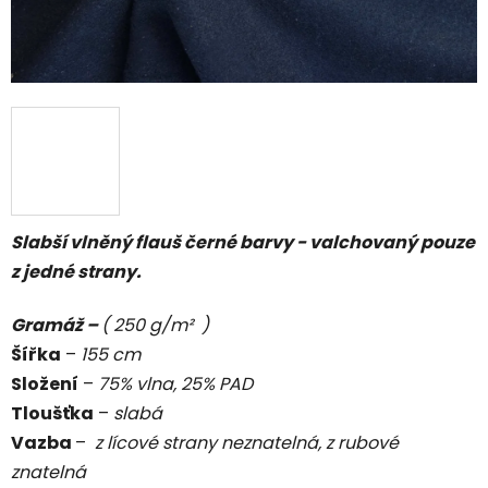
Slabší vlněný flauš černé barvy - valchovaný pouze
z jedné strany.
Gramáž –
( 250 g/m² )
Šířka
–
155 cm
Složení
–
75% vlna, 25% PAD
Tloušťka
–
slabá
Vazba
–
z lícové strany
neznatelná, z rubové
znatelná