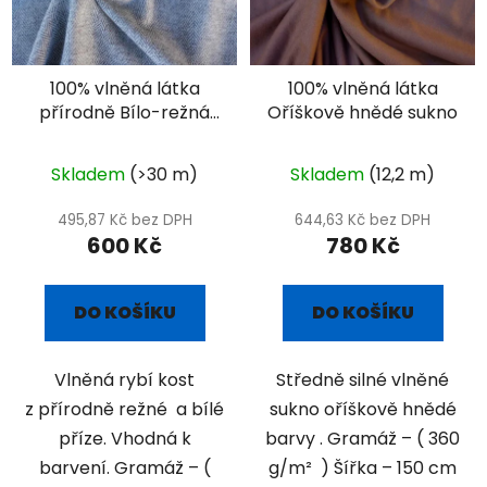
100% vlněná látka
100% vlněná látka
přírodně Bílo-režná
Oříškově hnědé sukno
rybí kost
Skladem
(>30 m)
Skladem
(12,2 m)
495,87 Kč bez DPH
644,63 Kč bez DPH
600 Kč
780 Kč
DO KOŠÍKU
DO KOŠÍKU
Vlněná rybí kost
Středně silné vlněné
z přírodně režné a bílé
sukno oříškově hnědé
příze. Vhodná k
barvy . Gramáž – ( 360
barvení. Gramáž – (
g/m² ) Šířka – 150 cm