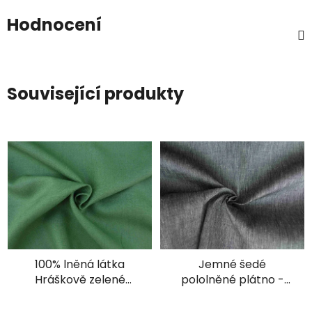
Hodnocení
Související produkty
100% lněná látka
Jemné šedé
Hráškově zelené
pololněné plátno -
plátno
žíhané