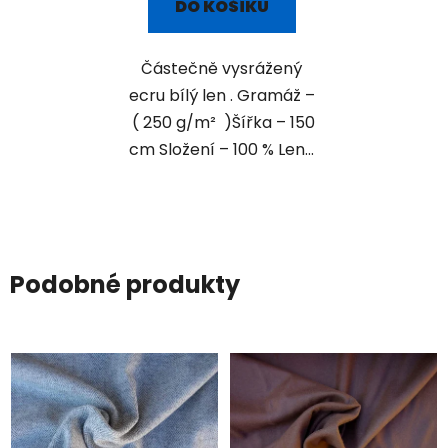
DO KOŠÍKU
Částečně vysrážený
ecru bílý len . Gramáž –
( 250 g/m² )Šířka – 150
cm Složení – 100 % Len...
Podobné produkty