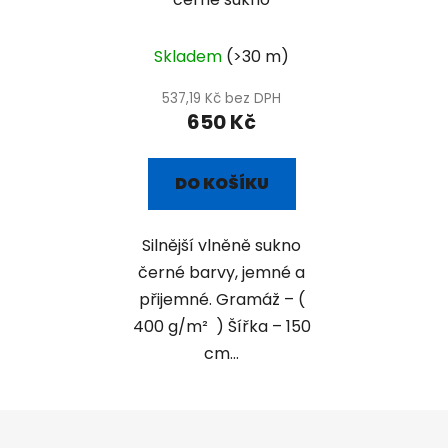
Skladem
(>30 m)
537,19 Kč bez DPH
650 Kč
DO KOŠÍKU
Silnější vlněně sukno
černé barvy, jemné a
přijemné. Gramáž – (
400 g/m² ) Šířka – 150
cm...
Z
á