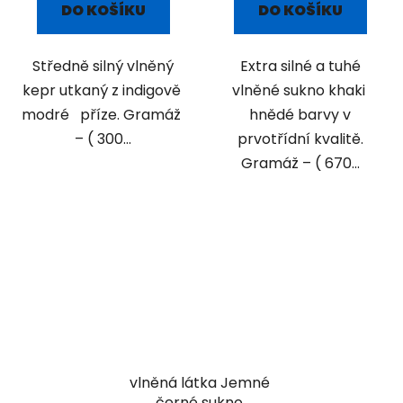
DO KOŠÍKU
DO KOŠÍKU
Středně silný vlněný
Extra silné a tuhé
kepr utkaný z indigově
vlněné sukno khaki
modré příze. Gramáž
hnědé barvy v
– ( 300...
prvotřídní kvalitě.
Gramáž – ( 670...
vlněná látka Jemné
černé sukno