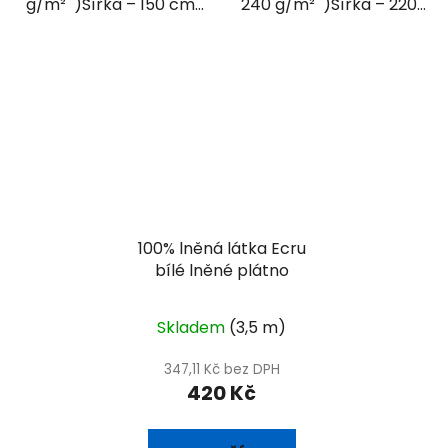
g/m² )Šířka – 150 cm...
240 g/m² )Šířka – 220...
100% lněná látka Ecru
bílé lněné plátno
Skladem
(3,5 m)
347,11 Kč bez DPH
420 Kč