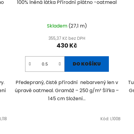
no
100% lněná látka Přírodní plátno -oatmeal
Skladem
(27,1 m)
355,37 Kč bez DPH
430 Kč
DO KOŠÍKU
y.
Předepraný, čistě přírodní nebarvený len v
Tu
ení
úpravě oatmeal. Gramáž – 250 g/m² Šířka –
Gr
145 cm Složení...
:
L118
Kód:
L100B