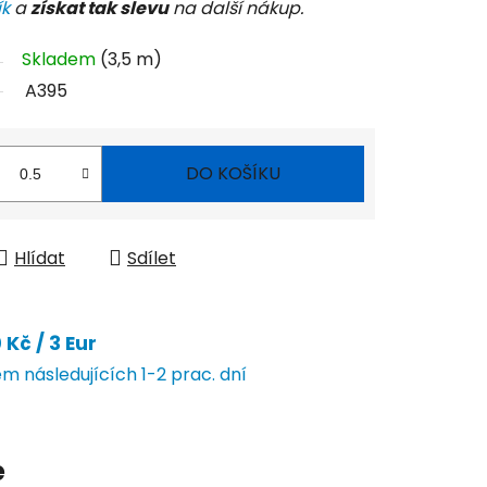
ík
a
získat tak slevu
na další nákup.
Skladem
(3,5 m)
A395
DO KOŠÍKU
Hlídat
Sdílet
Kč / 3 Eur
 následujících 1-2 prac. dní
e