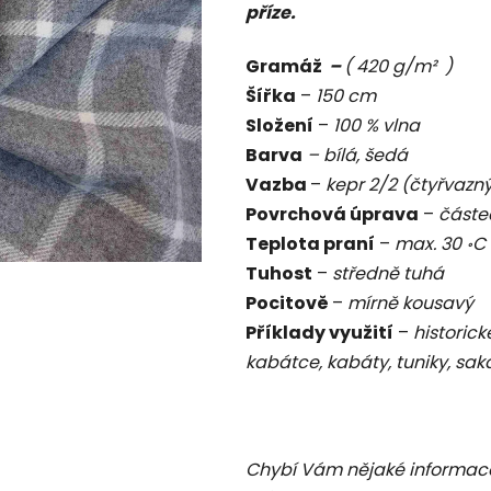
příze.
je
0,0
Gramáž
–
( 420 g/m² )
z
Šířka
–
150 cm
5
Složení
–
100 % vlna
hvězdiček.
Barva
– bílá, šedá
Vazba
–
kepr 2/2 (čtyřvazn
Povrchová úprava
–
částe
Teplota praní
–
max. 30 ॰C
Tuhost
–
středně tuhá
Pocitově
–
mírně kousavý
Příklady využití
–
historick
kabátce, kabáty, tuniky, sak
Chybí Vám nějaké informac