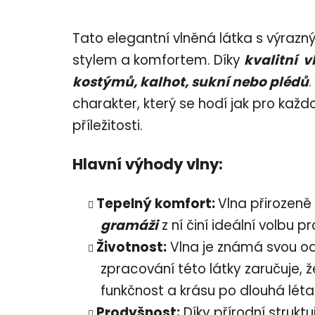
Tato elegantní vlněná látka s výrazn
stylem a komfortem. Díky
kvalitní vl
kostýmů, kalhot, sukní nebo plédů
charakter, který se hodí jak pro každ
příležitosti.
Hlavní výhody vlny:
Tepelný komfort:
Vlna přirozeně 
gramáži
z ní činí ideální volbu p
Životnost:
Vlna je známá svou odo
zpracování této látky zaručuje, ž
funkčnost a krásu po dlouhá léta
Prodyšnost:
Díky přírodní struktu