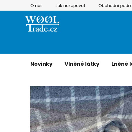
Přejít
O nás
Jak nakupovat
Obchodní podm
na
obsah
Novinky
Vlněné látky
Lněné l