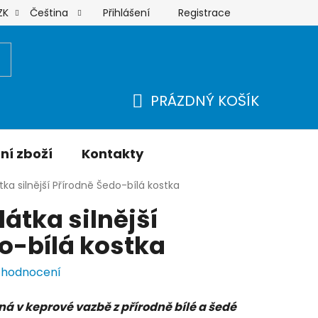
Přihlášení
Registrace
ZK
Čeština
Moje objednávka
PRÁZDNÝ KOŠÍK
NÁKUPNÍ
KOŠÍK
ní zboží
Kontakty
tka silnější Přírodně Šedo-bílá kostka
átka silnější
o-bílá kostka
 hodnocení
ná v keprové vazbě z přírodně bílé a šedé