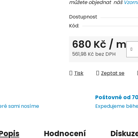
můžete objednat náš
Vzorn
Dostupnost
Kód:
680 Kč
/ m
561,98 Kč bez DPH
Měrná cena:
Tisk
Zeptat se
Poštovné od 70 
teré sami nosíme
Expedujeme během
Popis
Hodnocení
Diskuz