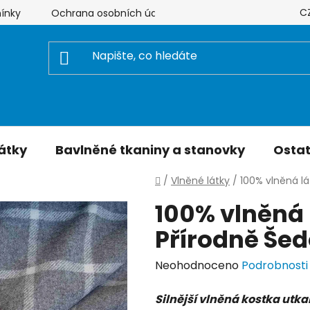
C
ínky
Ochrana osobních údajů
Hodnocení obchodu
átky
Bavlněné tkaniny a stanovky
Ostat
Domů
/
Vlněné látky
/
100% vlněná lá
100% vlněná l
Přírodně Šed
Průměrné
Neohodnoceno
Podrobnosti
hodnocení
Silnější vlněná kostka utka
produktu