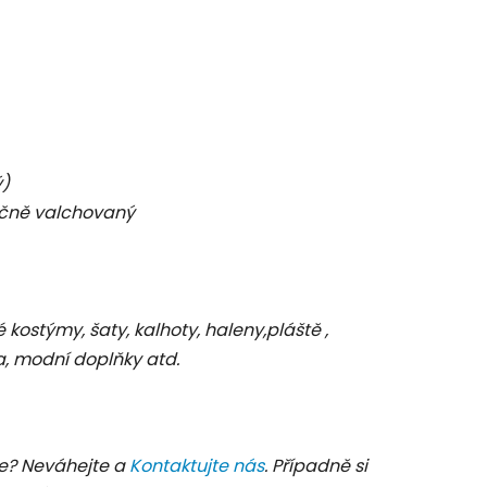
ý)
čně valchovaný
é kostýmy, šaty, kalhoty, haleny,pláště ,
a, modní doplňky atd.
e? Neváhejte a
Kontaktujte nás
. Případně si