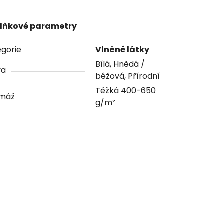
lňkové parametry
gorie
Vlněné látky
Bílá, Hnědá /
va
béžová, Přírodní
Těžká 400-650
máž
g/m²