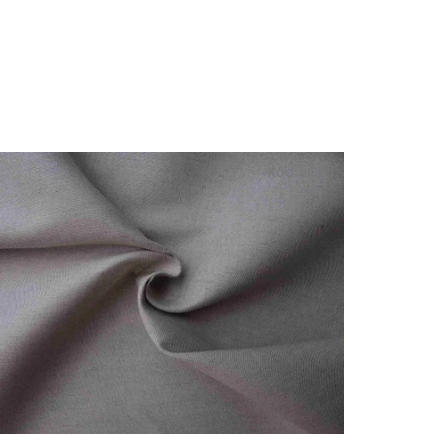
Kód:
LC121