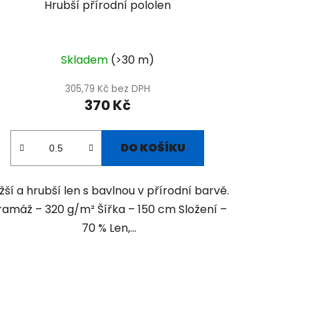
Hrubší přírodní pololen
Skladem
(>30 m)
305,79 Kč bez DPH
370 Kč
DO KOŠÍKU
žší a hrubší len s bavlnou v přírodní barvě.
amáž – 320 g/m² Šířka – 150 cm Složení –
70 % Len,...