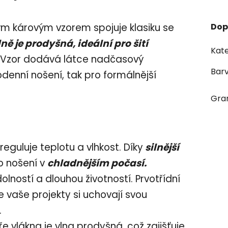
ým károvým vzorem spojuje klasiku se
Dop
ně je prodyšná, ideální pro šití
Kate
. Vzor dodává látce nadčasový
Bar
odenní nošení, tak pro formálnější
Gra
reguluje teplotu a vlhkost. Díky
silnější
ro nošení v
chladnějším počasí.
lností a dlouhou životností. Prvotřídní
e vaše projekty si uchovají svou
.
ře vlákna je vlna prodyšná, což zajišťuje