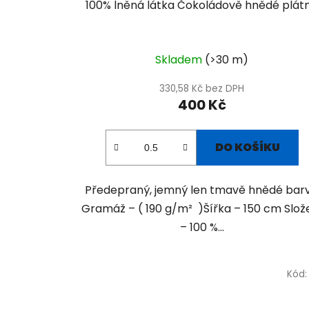
100% lněná látka Čokoládově hnědé plát
Skladem
(>30 m)
330,58 Kč bez DPH
400 Kč
DO KOŠÍKU
Předepraný, jemný len tmavě hnědé barv
Gramáž – ( 190 g/m² )Šířka – 150 cm Slož
– 100 %...
Kód