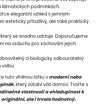
ch klimatických podmínkách.
tce elegantní vzhled s jemným
n esteticky přitažlivý, ale také praktický
, který se snadno udržuje. Doporučujeme
ní na vzduchu pro zachování jejích
obnovitelný a biologicky odbouratelný
u volbu.
 tuto vlněnou látku v
moderní nebo
oplněk
, který zútulní váš domov. Tvořte s
jedinečné vlastnosti a ohleduplnost k
n
originální, ale i trvale hodnotný.