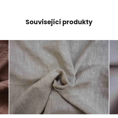
Související produkty
107B
Kód:
L101A