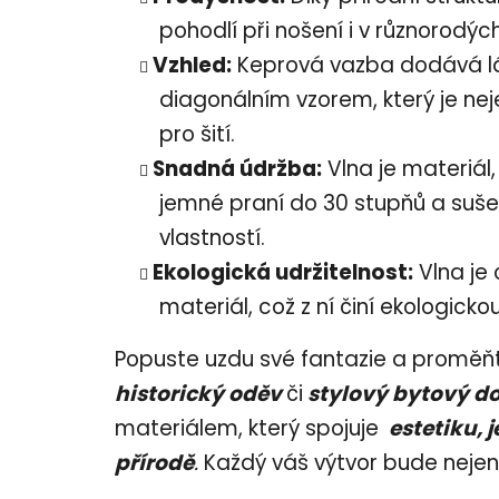
pohodlí při nošení i v různorodý
Vzhled:
Keprová vazba dodává lá
diagonálním vzorem, který je neje
pro šití.
Snadná údržba:
Vlna je materiál
jemné praní do 30 stupňů a suše
vlastností.
Ekologická udržitelnost:
Vlna je 
materiál, což z ní činí ekologicko
Popuste uzdu své fantazie a proměňte
historický oděv
či
stylový bytový d
materiálem, který spojuje
estetiku, 
přírodě
.
Každý váš výtvor bude neje