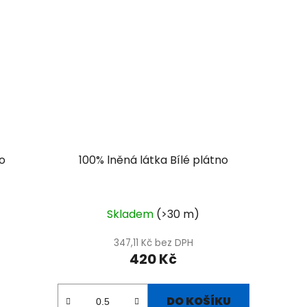
o
100% lněná látka Bílé plátno
Skladem
(>30 m)
347,11 Kč bez DPH
420 Kč
DO KOŠÍKU