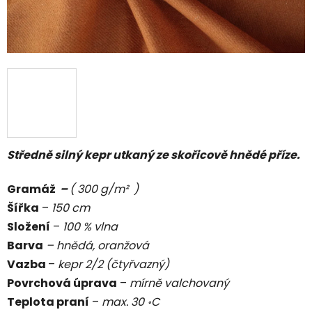
Středně silný kepr utkaný ze skořicově hnědé příze.
Gramáž
–
( 300 g/m² )
Šířka
–
150 cm
Složení
–
100 % vlna
Barva
– hnědá, oranžová
Vazba
–
kepr 2/2 (čtyřvazný)
Povrchová úprava
–
mírně valchovaný
Teplota praní
–
max. 30 ॰C