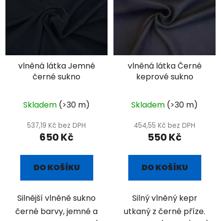
vlněná látka Jemné
vlněná látka Černé
černé sukno
keprové sukno
Skladem
(>30 m)
Skladem
(>30 m)
537,19 Kč bez DPH
454,55 Kč bez DPH
650 Kč
550 Kč
DO KOŠÍKU
DO KOŠÍKU
Silnější vlněně sukno
Silný vlněný kepr
černé barvy, jemné a
utkaný z černé příze.