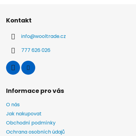
Z
á
Kontakt
p
a
info
@
wooltrade.cz
t
í
777 626 026
Informace pro vás
O nás
Jak nakupovat
Obchodní podmínky
Ochrana osobních údajů