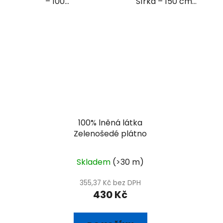
– 100...
Šířka – 150 cm...
100% lněná látka
Zelenošedé plátno
Skladem
(>30 m)
355,37 Kč bez DPH
430 Kč