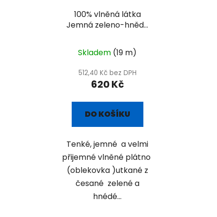
100% vlněná látka
Jemná zeleno-hnědá
oblekovka
Skladem
(19 m)
512,40 Kč bez DPH
620 Kč
DO KOŠÍKU
Tenké, jemné a velmi
přijemné vlněné plátno
(oblekovka )utkané z
česané zelené a
hnédé...