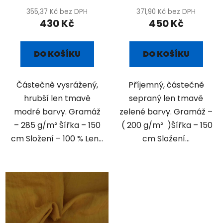
355,37 Kč bez DPH
371,90 Kč bez DPH
430 Kč
450 Kč
DO KOŠÍKU
DO KOŠÍKU
Částečně vysrážený,
Příjemný, částečně
hrubší len tmavě
sepraný len tmavě
modré barvy. Gramáž
zelené barvy. Gramáž –
– 285 g/m² Šířka – 150
( 200 g/m² )Šířka – 150
cm Složení – 100 % Len...
cm Složení...