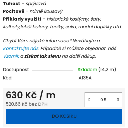
Tuhost
–
splývavá
Pocitově
–
mírně kousavý
Příklady využití
–
historické kostýmy, šaty,
kalhoty,lehčí haleny, tuniky, saka, modní doplňky atd.
Chybí Vám nějaké informace? Neváhejte a
Kontaktujte nás
. Případně si můžete objednat náš
Vzorník
a
získat tak slevu
na další nákup.
Dostupnost
Skladem
(14,2 m)
Kód:
A135A
630 Kč
/ m
520,66 Kč bez DPH
Měrná cena:
DO KOŠÍKU