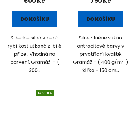
600 Kč
750 Kč
DO KOŠÍKU
DO KOŠÍKU
Středně silná vlněná
Silné vlněné sukno
rybí kost utkaná z bílé
antracitové barvy v
příze . Vhodná na
prvotřídní kvalitě.
barvení. Gramáž – (
Gramáž – ( 400 g/m² )
300...
Šířka – 150 cm...
NOVINKA