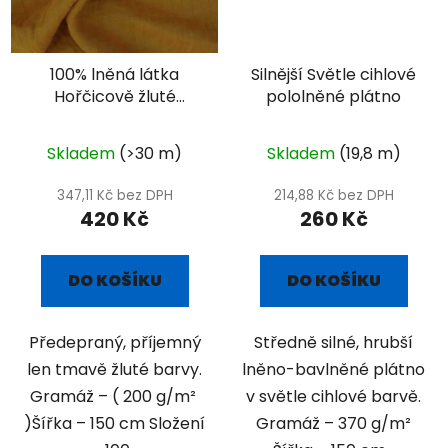
100% lněná látka
Silnější Světle cihlové
Hořčicově žluté
pololněné plátno
plátno
Skladem
(>30 m)
Skladem
(19,8 m)
347,11 Kč bez DPH
214,88 Kč bez DPH
420 Kč
260 Kč
DO KOŠÍKU
DO KOŠÍKU
Předepraný, příjemný
Středně silné, hrubší
len tmavě žluté barvy.
lněno-bavlněné plátno
Gramáž – ( 200 g/m²
v světle cihlové barvě.
)Šířka – 150 cm Složení
Gramáž – 370 g/m²