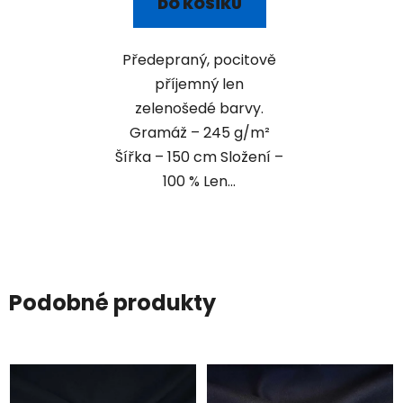
DO KOŠÍKU
Předepraný, pocitově
příjemný len
zelenošedé barvy.
Gramáž – 245 g/m²
Šířka – 150 cm Složení –
100 % Len...
Podobné produkty