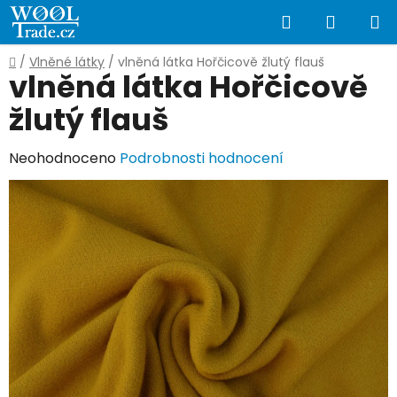
Přejít
Hledat
NÁKUP
na
obsah
KOŠÍK
Domů
/
Vlněné látky
/
vlněná látka Hořčicově žlutý flauš
vlněná látka Hořčicově
žlutý flauš
Průměrné
Neohodnoceno
Podrobnosti hodnocení
hodnocení
produktu
je
0,0
z
5
hvězdiček.