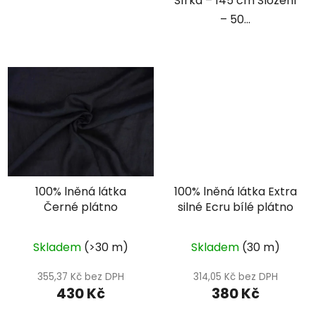
Šířka – 145 cm Složení
– 50...
100% lněná látka
100% lněná látka Extra
Černé plátno
silné Ecru bílé plátno
Skladem
(>30 m)
Skladem
(30 m)
355,37 Kč bez DPH
314,05 Kč bez DPH
430 Kč
380 Kč