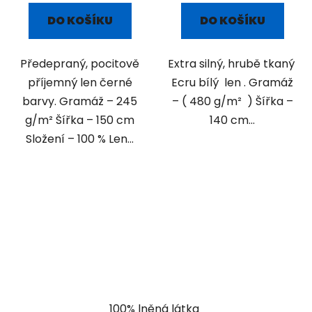
DO KOŠÍKU
DO KOŠÍKU
Předepraný, pocitově
Extra silný, hrubě tkaný
příjemný len černé
Ecru bílý len . Gramáž
barvy. Gramáž – 245
– ( 480 g/m² ) Šířka –
g/m² Šířka – 150 cm
140 cm...
Složení – 100 % Len...
100% lněná látka