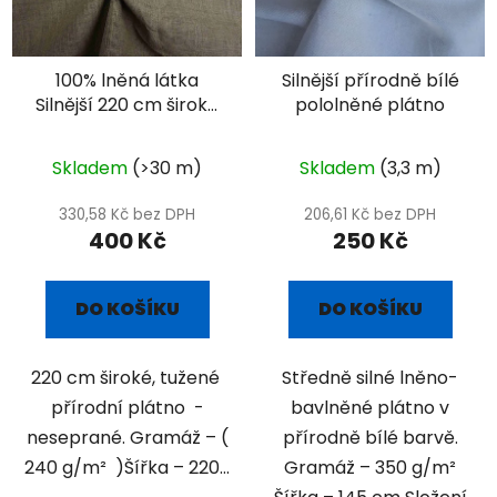
100% lněná látka
Silnější přírodně bílé
Silnější 220 cm široké
pololněné plátno
přírodní plátno
Skladem
(>30 m)
Skladem
(3,3 m)
330,58 Kč bez DPH
206,61 Kč bez DPH
400 Kč
250 Kč
DO KOŠÍKU
DO KOŠÍKU
220 cm široké, tužené
Středně silné lněno-
přírodní plátno -
bavlněné plátno v
neseprané. Gramáž – (
přírodně bílé barvě.
240 g/m² )Šířka – 220...
Gramáž – 350 g/m²