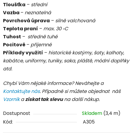
Tloušťka
–
střední
Vazba
–
neznatelná
Povrchová úprava
–
silně
valchovaná
Teplota praní
–
max. 30 ॰C
Tuhost
–
středně tuhé
Pocitově
–
přijemné
Příklady využití
–
historické kostýmy, šaty, kalhoty,
kabátce, uniformy, tuniky, saka, pláště, módní doplňky
atd.
Chybí Vám nějaké informace? Neváhejte a
Kontaktujte nás
. Případně si můžete objednat náš
Vzorník
a
získat tak slevu
na další nákup.
Dostupnost
Skladem
(3,4 m)
Kód:
A305