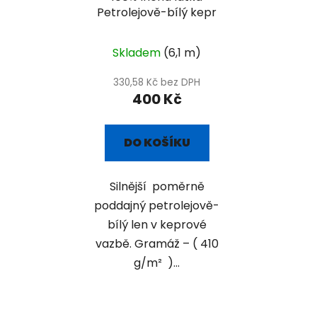
Petrolejově-bílý kepr
Skladem
(6,1 m)
330,58 Kč bez DPH
400 Kč
DO KOŠÍKU
Silnější poměrně
poddajný petrolejově-
bílý len v keprové
vazbě. Gramáž – ( 410
g/m² )...