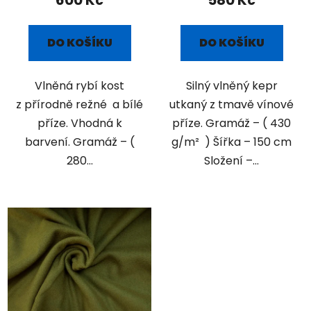
600 Kč
580 Kč
DO KOŠÍKU
DO KOŠÍKU
Vlněná rybí kost
Silný vlněný kepr
z přírodně režné a bílé
utkaný z tmavě vínové
příze. Vhodná k
příze. Gramáž – ( 430
barvení. Gramáž – (
g/m² ) Šířka – 150 cm
280...
Složení –...