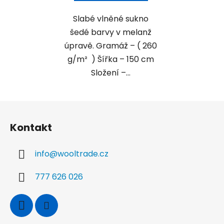
Slabé vlněné sukno
šedé barvy v melanž
úpravě. Gramáž – ( 260
g/m² ) Šířka – 150 cm
Složení –...
Z
á
Kontakt
p
a
info
@
wooltrade.cz
t
í
777 626 026