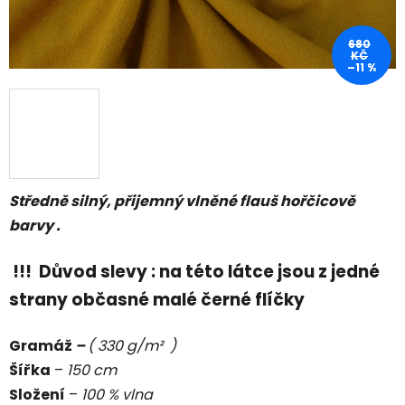
680
KČ
–11 %
Středně silný, přijemný vlněné flauš hořčicově
barvy .
!!! Důvod slevy : na této látce jsou z jedné
strany občasné malé černé flíčky
Gramáž
–
( 330 g/m² )
Šířka
–
150 cm
Složení
–
100 % vlna