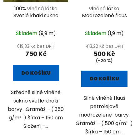
100% vlněná látka
vlněná látka
Světlé khaki sukno
Modrozelené flauš
Skladem
(9,9 m)
Skladem
(1,9 m)
619,83 Kč bez DPH
413,22 Kč bez DPH
750 Kč
500 Kč
(–20 %)
DO KOŠÍKU
DO KOŠÍKU
Středně silné vlněné
Silné vlněné flauš
sukno světle khaki
petrolejově
barvy . Gramáž – ( 350
modrozelené barvy.
g/m² ) Šířka – 150 cm
Gramáž – ( 500 g/m² )
Složení –...
Šířka – 150 cm...