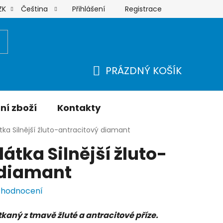
Přihlášení
Registrace
ZK
Čeština
Moje objednávka
PRÁZDNÝ KOŠÍK
NÁKUPNÍ
KOŠÍK
ní zboží
Kontakty
tka Silnější žluto-antracitový diamant
átka Silnější žluto-
 diamant
 hodnocení
kaný z tmavě žluté a antracitové příze.