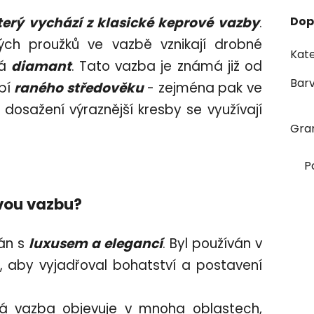
terý vychází z klasické keprové vazby
.
Dop
ých proužků ve vazbě vznikají drobné
Kate
ná
diamant
. Tato vazba je známá již od
Bar
obí
raného středověku
- zejména pak ve
 K dosažení výraznější kresby se využívají
Gra
P
vou vazbu?
ván s
luxusem a elegancí
. Byl používán v
 aby vyjadřoval bohatství a postavení
 vazba objevuje v mnoha oblastech,