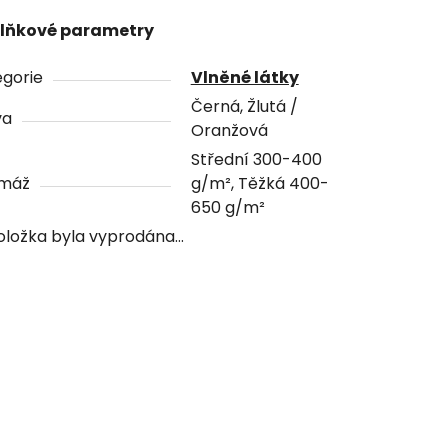
lňkové parametry
gorie
Vlněné látky
Černá, Žlutá /
va
Oranžová
Střední 300-400
máž
g/m², Těžká 400-
650 g/m²
oložka byla vyprodána…