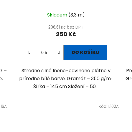
Skladem
(3,3 m)
206,61 Kč bez DPH
250 Kč
DO KOŠÍKU
ž –
Středně silné lněno-bavlněné plátno v
Př
 %
přírodně bílé barvě. Gramáž – 350 g/m²
Gr
Šířka – 145 cm Složení – 50...
116A
Kód:
L102A