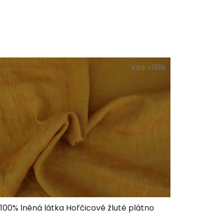
Kód:
L139A
100% lněná látka Hořčicově žluté plátno