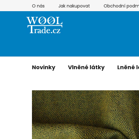
Přejít
O nás
Jak nakupovat
Obchodní podm
na
obsah
Novinky
Vlněné látky
Lněné l