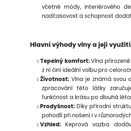
včetně módy, interiérového d
nadčasovost a schopnost dodat j
Hlavní výhody vlny a její využití
Tepelný komfort:
Vlna přirozeně
z ní činí ideální volbu pro celor
Životnost:
Vlna je známá svou odo
zpracování této látky zaručuj
funkčnost a krásu po dlouhá léta
Prodyšnost:
Díky přírodní struktu
pohodlí při nošení i v různorodý
Vzhled:
Keprová vazba dodává