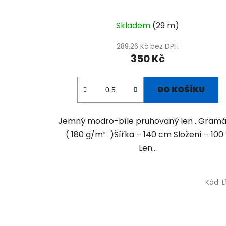
Skladem
(29 m)
289,26 Kč bez DPH
350 Kč
DO KOŠÍKU
Jemný modro-bíle pruhovaný len . Gramá
( 180 g/m² )Šířka – 140 cm Složení – 100
Len...
Kód:
L