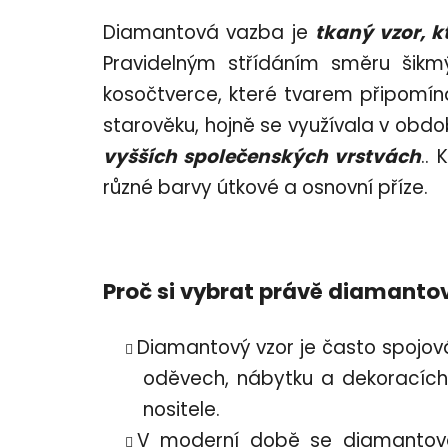
Diamantová vazba je
tkaný vzor, k
Pravidelným střídáním směru šikm
kosočtverce, které tvarem připomí
starověku, hojně se využívala v obd
vyšších společenských vrstvách
..
různé barvy útkové a osnovní příze.
Proč si vybrat právě diamanto
Diamantový vzor je často spojo
oděvech, nábytku a dekoracích,
nositele.
V moderní době se diamantová