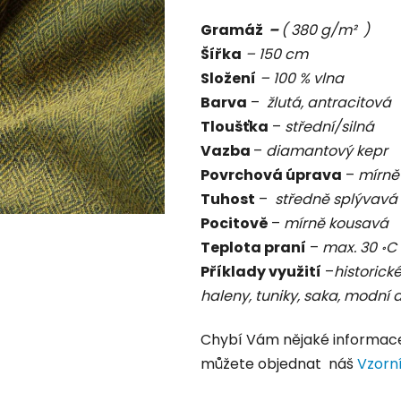
je
Gramáž
–
( 380 g/m² )
0,0
Šířka
– 150 cm
z
Složení
– 100 % vlna
5
Barva
–
žlutá, antracitová
hvězdiček.
Tloušťka
–
střední/silná
Vazba
–
diamantový kepr
Povrchová úprava
–
mírně
Tuhost
–
středně splývavá
Pocitově
–
mírně kousavá
Teplota praní
–
max. 30 ॰C
Příklady využití
–
historick
haleny, tuniky, saka, modní 
Chybí Vám nějaké informac
můžete objednat náš
Vzorn