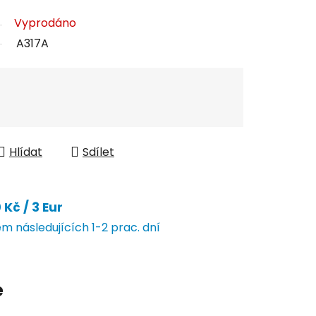
Vyprodáno
A317A
Hlídat
Sdílet
Kč / 3 Eur
 následujících 1-2 prac. dní
e