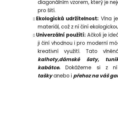
diagonálním vzorem, který je neje
pro šití.
Ekologická udržitelnost:
Vlna je
materiál, což z ní činí ekologicko
Univerzální použití:
Ačkoli je ideá
ji činí vhodnou i pro moderní mód
kreativní využití. Tato vl
kalhoty,dámské šaty, tuni
kabátce
.
Dokážeme si z ní 
tašky
anebo i
přehoz na váš ga