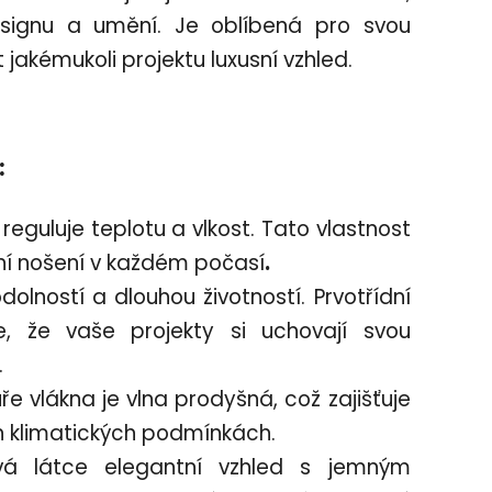
esignu a umění. Je oblíbená pro svou
akémukoli projektu luxusní vzhled.
:
 reguluje teplotu a vlkost. Tato vlastnost
oční nošení v každém počasí
.
lností a dlouhou životností. Prvotřídní
e, že vaše projekty si uchovají svou
.
ře vlákna je vlna prodyšná, což zajišťuje
ch klimatických podmínkách.
 látce elegantní vzhled s jemným