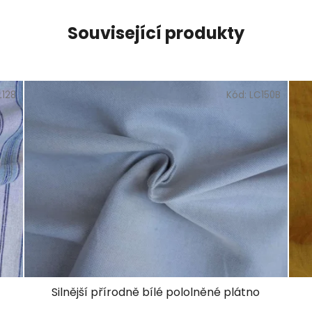
Související produkty
L128
Kód:
LC150B
Silnější přírodně bílé pololněné plátno