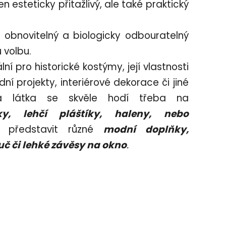
n esteticky přitažlivý, ale také praktický
 obnovitelný a biologicky odbouratelný
u volbu.
lní pro historické kostýmy, její vlastnosti
ní projekty, interiérové dekorace či jiné
něná látka se skvěle hodí třeba na
ky, lehčí pláštíky, haleny, nebo
představit různé
modní doplňky,
uč či lehké závěsy na okno
.