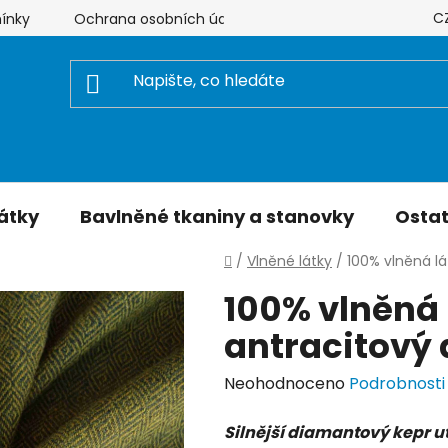
C
ínky
Ochrana osobních údajů
Hodnocení obchodu
átky
Bavlněné tkaniny a stanovky
Ostat
Domů
/
Vlněné látky
/
100% vlněná lá
100% vlněná l
antracitový
Průměrné
Neohodnoceno
Podrobnosti
hodnocení
Silnější diamantový kepr ut
produktu