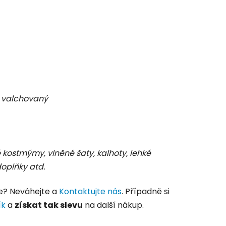
 valchovaný
é kostmýmy, vlněné šaty, kalhoty, lehké
doplňky atd.
e? Neváhejte a
Kontaktujte nás
. Případně si
ík
a
získat tak slevu
na další nákup.