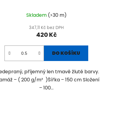
Skladem
(>30 m)
347,11 Kč bez DPH
420 Kč
DO KOŠÍKU
edepraný, příjemný len tmavě žluté barvy.
amáž – ( 200 g/m² )Šířka – 150 cm Složení
– 100...