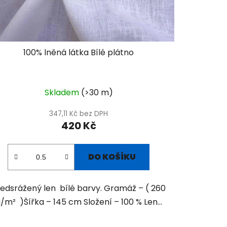
100% lněná látka Bílé plátno
Skladem
(>30 m)
347,11 Kč bez DPH
420 Kč
DO KOŠÍKU
edsrážený len bílé barvy. Gramáž – ( 260
/m² )Šířka – 145 cm Složení – 100 % Len...