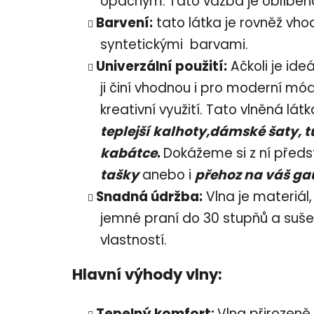
opačným. Tato vazba je oblíbená
Barvení:
tato látka je rovněž vho
syntetickými barvami.
Univerzální použití:
Ačkoli je ideá
ji činí vhodnou i pro moderní mód
kreativní využití. Tato vlněná lát
teplejší
kalhoty,dámské šaty, tun
kabátce
.
Dokážeme si z ní předs
tašky
anebo i
přehoz na váš ga
Snadná údržba:
Vlna je materiál
jemné praní do 30 stupňů a suše
vlastností.
Hlavní výhody vlny:
Tepelný komfort:
Vlna přirozeně 