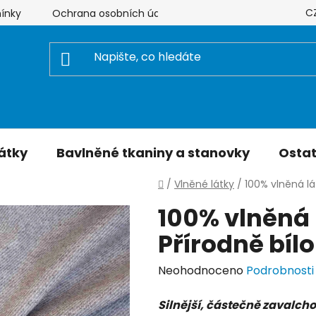
C
ínky
Ochrana osobních údajů
Hodnocení obchodu
átky
Bavlněné tkaniny a stanovky
Ostat
Domů
/
Vlněné látky
/
100% vlněná lá
100% vlněná l
Přírodně bíl
Průměrné
Neohodnoceno
Podrobnosti
hodnocení
Silnější, částečně zavalcho
produktu