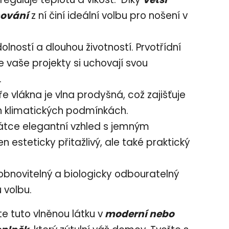
hování
z ní činí ideální volbu pro nošení v
lností a dlouhou životností. Prvotřídní
e vaše projekty si uchovají svou
.
ře vlákna je vlna prodyšná, což zajišťuje
ch klimatických podmínkách.
tce elegantní vzhled s jemným
n esteticky přitažlivý, ale také praktický
obnovitelný a biologicky odbouratelný
u volbu.
 tuto vlněnou látku v
moderní nebo