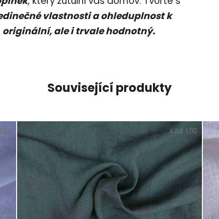
oplněk
, který zútulní váš domov. Tvořte s
jedinečné vlastnosti a ohleduplnost k
n
originální, ale i trvale hodnotný.
Související produkty
103B
Kód:
L110