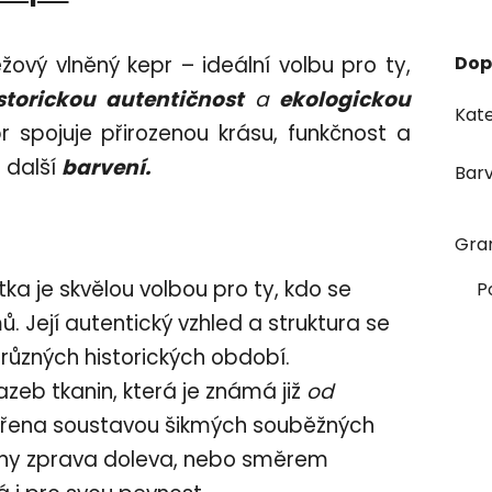
béžový vlněný kepr –
ideální volbu pro ty,
Dop
storickou autentičnost
a
ekologickou
Kate
pr spojuje přirozenou krásu, funkčnost a
a další
barvení.
Bar
Gra
tka je skvělou volbou pro ty, kdo se
P
ů. Její autentický vzhled a struktura se
různých historických období.
azeb tkanin, která je známá již
od
vořena soustavou šikmých souběžných
niny zprava doleva, nebo směrem