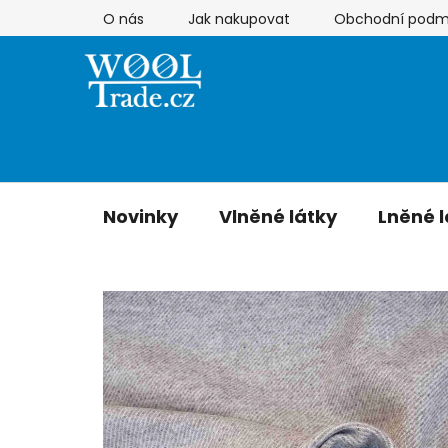
Přejít
O nás
Jak nakupovat
Obchodní podm
na
obsah
Novinky
Vlněné látky
Lněné l