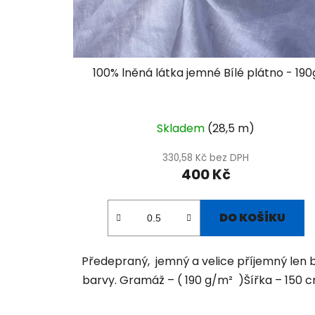
100% lněná látka jemné Bílé plátno - 190
Skladem
(28,5 m)
330,58 Kč bez DPH
400 Kč
DO KOŠÍKU
Předepraný, jemný a velice příjemný len b
barvy. Gramáž – ( 190 g/m² )Šířka – 150 cm