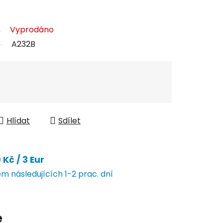
Vyprodáno
A232B
Hlídat
Sdílet
Kč / 3 Eur
 následujících 1-2 prac. dní
e