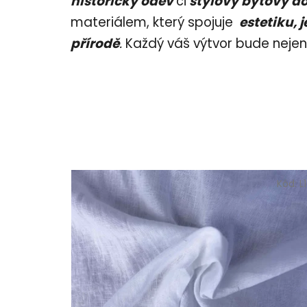
historický oděv
či
stylový bytový d
materiálem, který spojuje
estetiku, 
přírodě
.
Každý váš výtvor bude neje
Kód:
L