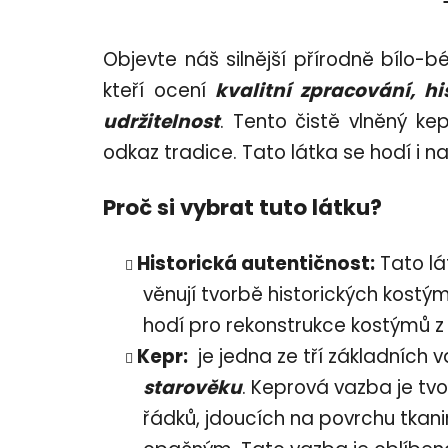
Objevte náš silnější přírodně bílo-
kteří ocení
kvalitní zpracování, hi
udržitelnost
. Tento čistě vlněný ke
odkaz tradice. Tato látka se hodí i n
Proč si vybrat tuto látku?
Historická autentičnost:
Tato lá
věnují tvorbě historických kostým
hodí pro rekonstrukce kostýmů z 
Kepr:
je jedna ze tří základních v
starověku
. Keprová vazba je t
řádků, jdoucích na povrchu tka