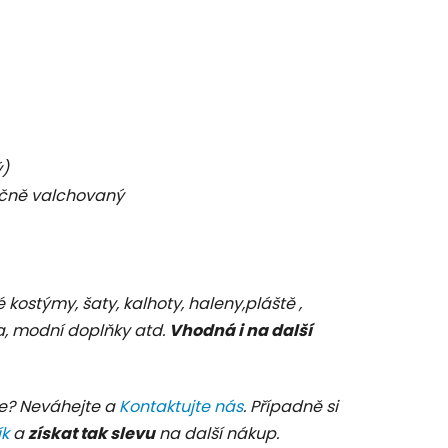
ý)
čně valchovaný
é kostýmy, šaty, kalhoty, haleny,pláště ,
ka, modní doplňky atd.
Vhodná i na další
e? Neváhejte a
Kontaktujte nás
. Případně si
ík
a
získat tak slevu
na další nákup.