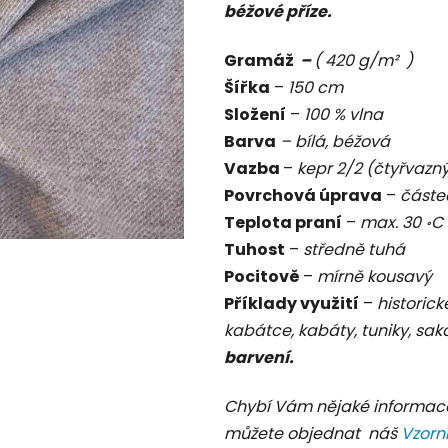
béžové příze.
je
0,0
Gramáž
–
( 420 g/m² )
z
Šířka
–
150 cm
5
Složení
–
100 % vlna
hvězdiček.
Barva
– bílá, béžová
Vazba
–
kepr 2/2 (čtyřvazn
Povrchová úprava
–
částe
Teplota praní
–
max. 30 ॰C
Tuhost
–
středně tuhá
Pocitově
–
mírně kousavý
Příklady využití
–
historick
kabátce, kabáty, tuniky, sa
barvení.
Chybí Vám nějaké informac
můžete objednat náš
Vzorn