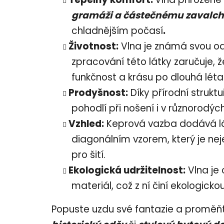
gramáži a částečnému zavalc
chladnějším počasí
.
Životnost:
Vlna je známá svou odo
zpracování této látky zaručuje, ž
funkčnost a krásu po dlouhá léta
Prodyšnost:
Díky přírodní struktu
pohodlí při nošení i v různorodý
Vzhled:
Keprová vazba dodává lá
diagonálním vzorem, který je neje
pro šití.
Ekologická udržitelnost:
Vlna je 
materiál, což z ní činí ekologicko
Popuste uzdu své fantazie a proměňte