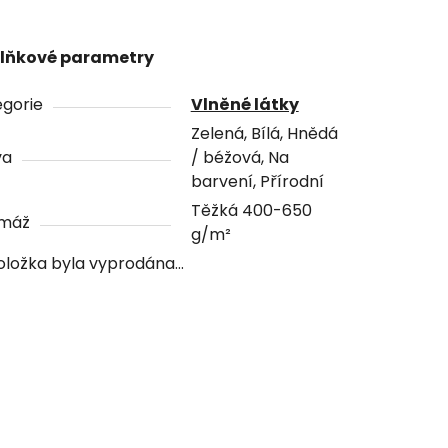
lňkové parametry
gorie
Vlněné látky
Zelená, Bílá, Hnědá
va
/ béžová, Na
barvení, Přírodní
Těžká 400-650
máž
g/m²
oložka byla vyprodána…