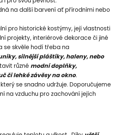
 i pro svou pevnost.
dná na další barvení ať přírodními nebo
lní pro historické kostýmy, její vlastnosti
ní projekty, interiérové dekorace či jiné
ka se skvěle hodí třeba na
iky, silnější pláštíky, haleny, nebo
tavit různé
modní doplňky,
uč či lehké závěsy na okno
.
, který se snadno udržuje. Doporučujeme
ní na vzduchu pro zachování jejích
reguluje teplotu a vlkost. Díky
větší