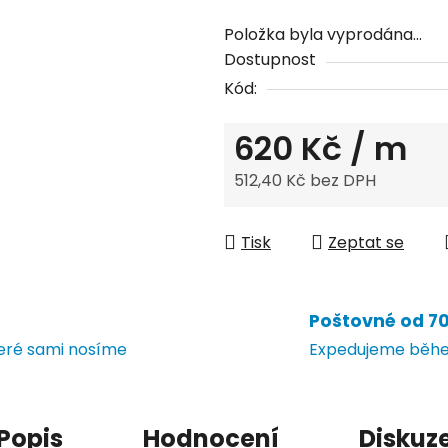
Položka byla vyprodána…
Dostupnost
Kód:
620 Kč
/ m
512,40 Kč bez DPH
Měrná cena:
Tisk
Zeptat se
Poštovné od 70 
teré sami nosíme
Expedujeme během
Popis
Hodnocení
Diskuz