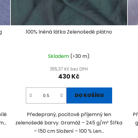
g
100% lněná látka Zelenošedé plátno
Skladem
(>30 m)
355,37 Kč bez DPH
430 Kč
DO KOŠÍKU
ílé
Předepraný, pocitově příjemný len
Př
...
zelenošedé barvy. Gramáž – 245 g/m² Šířka
g
– 150 cm Složení – 100 % Len...