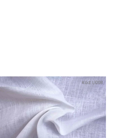
Kód:
L100B