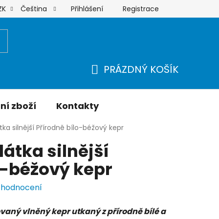
Přihlášení
Registrace
ZK
Čeština
Moje objednávka
PRÁZDNÝ KOŠÍK
NÁKUPNÍ
KOŠÍK
ní zboží
Kontakty
tka silnější Přírodně bílo-béžový kepr
átka silnější
o-béžový kepr
 hodnocení
vaný vlněný kepr utkaný z přírodně bílé a