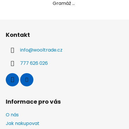
Gramáž ...
Z
á
Kontakt
p
a
info
@
wooltrade.cz
t
í
777 626 026
Informace pro vás
O nás
Jak nakupovat