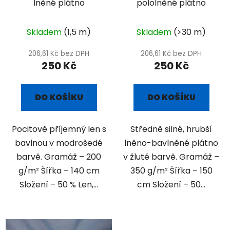
lněné plátno
pololněné plátno
Skladem
(1,5 m)
Skladem
(>30 m)
206,61 Kč bez DPH
206,61 Kč bez DPH
250 Kč
250 Kč
DO KOŠÍKU
DO KOŠÍKU
Pocitově příjemný len s
Středně silné, hrubší
bavlnou v modrošedé
lněno-bavlněné plátno
barvě. Gramáž – 200
v žluté barvě. Gramáž –
g/m² Šířka – 140 cm
350 g/m² Šířka – 150
Složení – 50 % Len,...
cm Složení – 50...