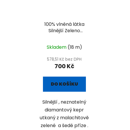
100% vlněná látka
Silnější Zeleno
diamant - extra
valchovaný
Skladem
(18 m)
578,51 Kč bez DPH
700 Kč
DO KOŠÍKU
Silnější , neznatelný
diamantový kepr
utkaný z malachitově
zelené a šedé příze .