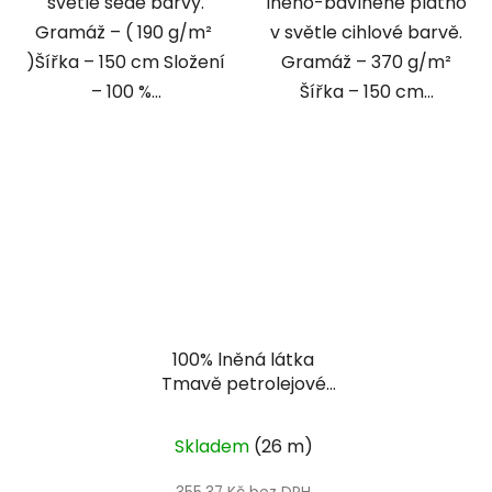
světle šedé barvy.
lněno-bavlněné plátno
Gramáž – ( 190 g/m²
v světle cihlové barvě.
)Šířka – 150 cm Složení
Gramáž – 370 g/m²
– 100 %...
Šířka – 150 cm...
100% lněná látka
Tmavě petrolejové
plátno
Skladem
(26 m)