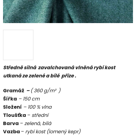
Středně silná zavalchovaná vlněná rybí kost
utkaná ze zelené a bílé příze .
Gramáž
–
( 360 g/m² )
Šířka
– 150 cm
Složení
– 100 % vlna
Tloušťka
–
střední
Barva
–
zelená, bílá
Vazba
–
rybí kost (lomený kepr)