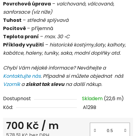
Povrchová úprava
–
valchovaná, válcovaná,
sanforsace (viz níže)
Tuhost
–
středně splývavá
Pocitově
– příjemná
Teplota praní
–
max. 30 ॰C
Příklady využití
–
historické kostýmy,šaty, kalhoty,
kabátce, haleny, tuniky, saka, modní doplňky atd.
Chybí Vám nějaké informace? Neváhejte a
Kontaktujte nás
. Případně si můžete objednat náš
Vzorník
a
získat tak slevu
na další nákup.
Dostupnost
Skladem
(22,6 m)
Kód:
A129B
700 Kč
/ m
578,51 Kč bez DPH