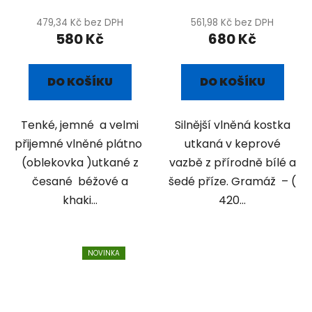
479,34 Kč bez DPH
561,98 Kč bez DPH
580 Kč
680 Kč
DO KOŠÍKU
DO KOŠÍKU
Tenké, jemné a velmi
Silnější vlněná kostka
přijemné vlněné plátno
utkaná v keprové
(oblekovka )utkané z
vazbě z přírodně bílé a
česané béžové a
šedé příze. Gramáž – (
khaki...
420...
NOVINKA