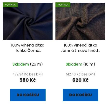
NOVINKA
NOVINKA
100% vlněná látka
100% vlněná látka
lehká Černá
Jemná tmavě hnědá
oblekovka - kepr
oblekovka s hnedými
liniemi
Skladem
(26 m)
Skladem
(18 m)
479,34 Kč bez DPH
512,40 Kč bez DPH
580 Kč
620 Kč
DO KOŠÍKU
DO KOŠÍKU