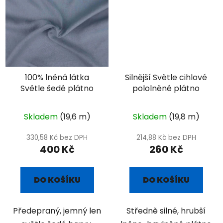
100% lněná látka
Silnější Světle cihlové
Světle šedé plátno
pololněné plátno
Skladem
(19,6 m)
Skladem
(19,8 m)
330,58 Kč bez DPH
214,88 Kč bez DPH
400 Kč
260 Kč
DO KOŠÍKU
DO KOŠÍKU
Předepraný, jemný len
Středně silné, hrubší