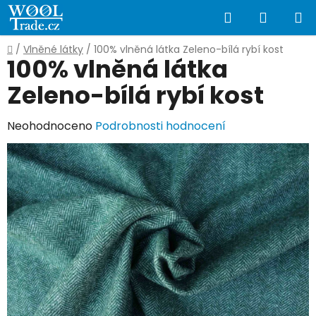
Přejít
Hledat
NÁKUP
na
obsah
KOŠÍK
Domů
/
Vlněné látky
/
100% vlněná látka Zeleno-bílá rybí kost
100% vlněná látka
Zeleno-bílá rybí kost
Průměrné
Neohodnoceno
Podrobnosti hodnocení
hodnocení
produktu
je
0,0
z
5
hvězdiček.