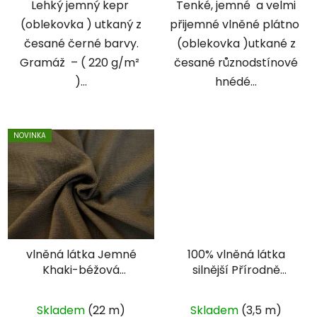
Lehký jemný kepr
Tenké, jemné a velmi
(oblekovka ) utkaný z
přijemné vlněné plátno
česané černé barvy.
(oblekovka )utkané z
Gramáž – ( 220 g/m²
česané různodstínové
)...
hnédé...
NOVINKA
vlněná látka Jemné
100% vlněná látka
Khaki-béžová
silnější Přírodně
oblekovka
Šedo-bílá kostka
Skladem
(22 m)
Skladem
(3,5 m)