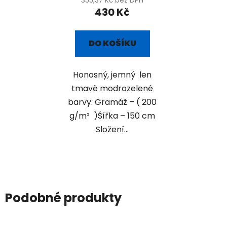
355,37 Kč bez DPH
430 Kč
DO KOŠÍKU
Honosný, jemný len
tmavě modrozelené
barvy. Gramáž – ( 200
g/m² )Šířka – 150 cm
Složení...
Podobné produkty