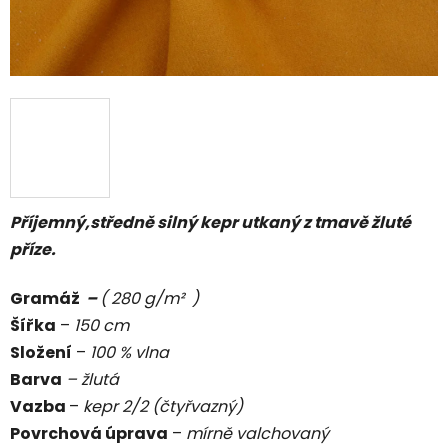
Příjemný,středně silný kepr utkaný z tmavě žluté
příze.
Gramáž
–
( 280 g/m² )
Šířka
–
150 cm
Složení
–
100 % vlna
Barva
– žlutá
Vazba
–
kepr 2/2 (čtyřvazný)
Povrchová úprava
–
mírně valchovaný