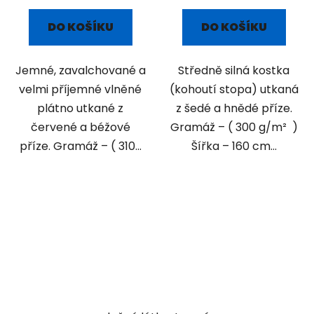
DO KOŠÍKU
DO KOŠÍKU
Jemné, zavalchované a
Středně silná kostka
velmi příjemné vlněné
(kohoutí stopa) utkaná
plátno utkané z
z šedé a hnědé příze.
červené a béžové
Gramáž – ( 300 g/m² )
příze. Gramáž – ( 310...
Šířka – 160 cm...