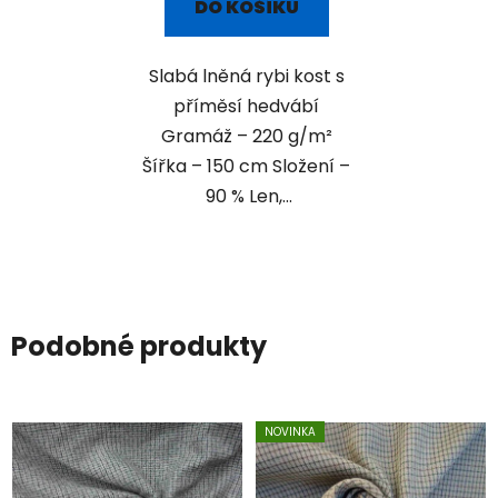
DO KOŠÍKU
Slabá lněná rybi kost s
příměsí hedvábí
Gramáž – 220 g/m²
Šířka – 150 cm Složení –
90 % Len,...
Podobné produkty
NOVINKA