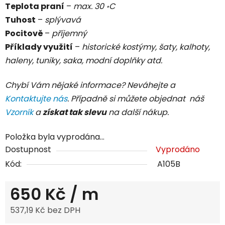
Teplota praní
–
max. 30 ॰C
Tuhost
–
splývavá
Pocitově
–
příjemný
Příklady využití
–
historické kostýmy, šaty, kalhoty,
haleny, tuniky, saka, modní doplňky atd.
Chybí Vám nějaké informace? Neváhejte a
Kontaktujte nás
. Případně si můžete objednat náš
Vzorník
a
získat tak slevu
na další nákup.
Položka byla vyprodána…
Dostupnost
Vyprodáno
Kód:
A105B
650 Kč
/ m
537,19 Kč bez DPH