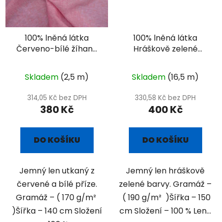
100% lněná látka
100% lněná látka
Červeno-bílé žíhané
Hráškově zelené
plátno
plátno
Skladem
(2,5 m)
Skladem
(16,5 m)
314,05 Kč bez DPH
330,58 Kč bez DPH
380 Kč
400 Kč
DO KOŠÍKU
DO KOŠÍKU
Jemný len utkaný z
Jemný len hráškově
červené a bílé příze.
zelené barvy. Gramáž –
Gramáž – ( 170 g/m²
( 190 g/m² )Šířka – 150
)Šířka – 140 cm Složení
cm Složení – 100 % Len...