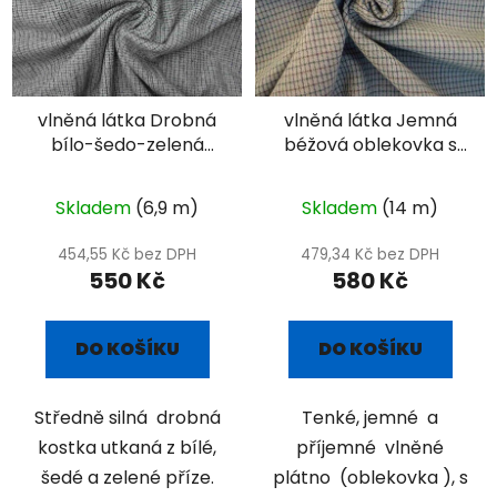
vlněná látka Drobná
vlněná látka Jemná
bílo-šedo-zelená
béžová oblekovka s
kostka
křížícími liniemi -
dvoulícní
Skladem
(6,9 m)
Skladem
(14 m)
454,55 Kč bez DPH
479,34 Kč bez DPH
550 Kč
580 Kč
DO KOŠÍKU
DO KOŠÍKU
Středně silná drobná
Tenké, jemné a
kostka utkaná z bílé,
příjemné vlněné
šedé a zelené příze.
plátno (oblekovka ), s