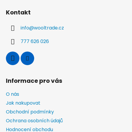
Z
á
Kontakt
p
a
info
@
wooltrade.cz
t
í
777 626 026
Informace pro vás
O nás
Jak nakupovat
Obchodní podmínky
Ochrana osobních údajů
Hodnocení obchodu