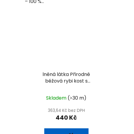
– 100 %...
lněná látka Přirodně
béžová rybi kost s
příměsí hedvábí
Skladem
(>30 m)
363,64 Kč bez DPH
440 Kč