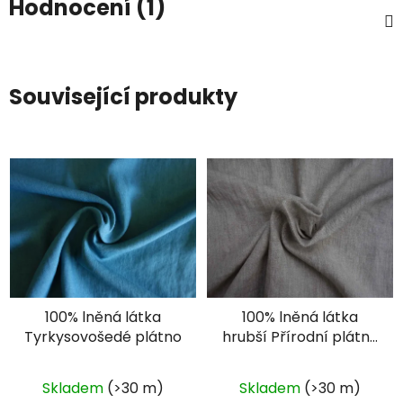
Hodnocení (1)
Související produkty
100% lněná látka
100% lněná látka
Tyrkysovošedé plátno
hrubší Přírodní plátno
-oatmeal
Skladem
(>30 m)
Skladem
(>30 m)