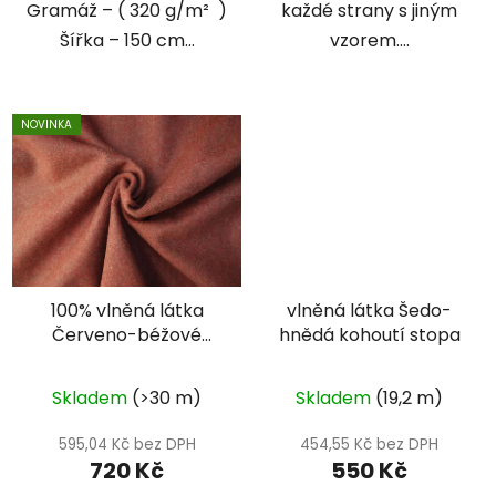
Gramáž – ( 320 g/m² )
každé strany s jiným
Šířka – 150 cm...
vzorem....
NOVINKA
100% vlněná látka
vlněná látka Šedo-
Červeno-béžové
hnědá kohoutí stopa
plátno
Skladem
(>30 m)
Skladem
(19,2 m)
595,04 Kč bez DPH
454,55 Kč bez DPH
720 Kč
550 Kč