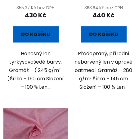
355,37 Kč bez DPH
363,64 Kč bez DPH
430 Kč
440 Kč
DO KOŠÍKU
DO KOŠÍKU
Honosný len
Předepraný, přírodní
tyrkysovošedé barvy.
nebarvený len v úpravě
Gramáž – ( 245 g/m²
oatmeal. Gramáž – 280
)Šířka – 150 cm Složení
g/m² Šířka – 145 cm
– 100 % Len...
Složení – 100 % Len...