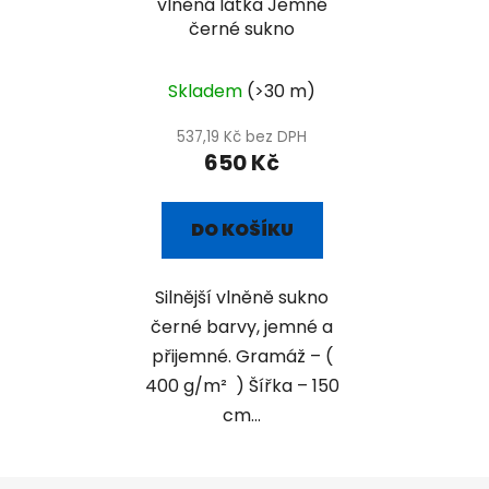
vlněná látka Jemné
černé sukno
Skladem
(>30 m)
537,19 Kč bez DPH
650 Kč
DO KOŠÍKU
Silnější vlněně sukno
černé barvy, jemné a
přijemné. Gramáž – (
400 g/m² ) Šířka – 150
cm...