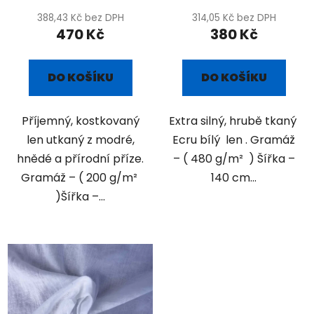
388,43 Kč bez DPH
314,05 Kč bez DPH
470 Kč
380 Kč
DO KOŠÍKU
DO KOŠÍKU
Příjemný, kostkovaný
Extra silný, hrubě tkaný
len utkaný z modré,
Ecru bílý len . Gramáž
hnědé a přírodní příze.
– ( 480 g/m² ) Šířka –
Gramáž – ( 200 g/m²
140 cm...
)Šířka –...