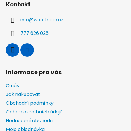
Kontakt
p
a
info
@
wooltrade.cz
t
í
777 626 026
Informace pro vás
O nás
Jak nakupovat
Obchodní podmínky
Ochrana osobních údajů
Hodnocení obchodu
Moje objednávka