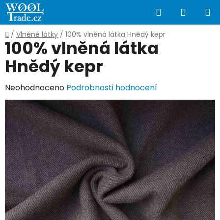
Přejít
Hledat
NÁKUP
na
obsah
KOŠÍK
Domů
/
Vlněné látky
/
100% vlněná látka Hnědý kepr
100% vlněná látka
Hnědý kepr
Průměrné
Neohodnoceno
Podrobnosti hodnocení
hodnocení
produktu
je
0,0
z
5
hvězdiček.