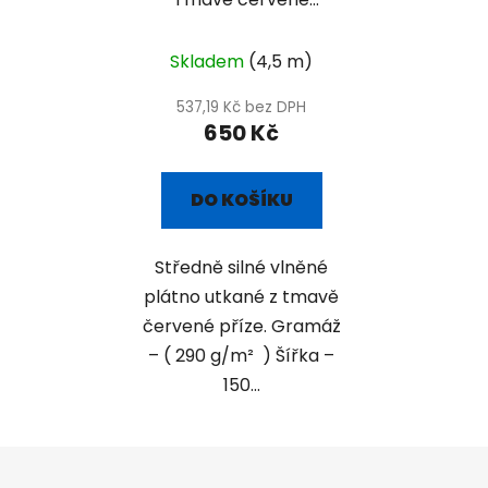
plátno
Skladem
(4,5 m)
537,19 Kč bez DPH
650 Kč
DO KOŠÍKU
Středně silné vlněné
plátno utkané z tmavě
červené příze. Gramáž
– ( 290 g/m² ) Šířka –
150...
Z
á