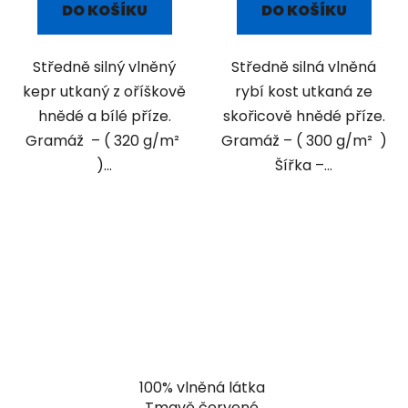
DO KOŠÍKU
DO KOŠÍKU
Středně silný vlněný
Středně silná vlněná
kepr utkaný z oříškově
rybí kost utkaná ze
hnědé a bílé příze.
skořicově hnědé příze.
Gramáž – ( 320 g/m²
Gramáž – ( 300 g/m² )
)...
Šířka –...
100% vlněná látka
Tmavě červené