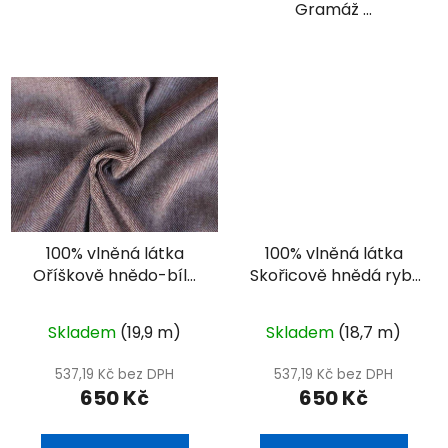
Gramáž ...
100% vlněná látka
100% vlněná látka
Oříškově hnědo-bílý
Skořicově hnědá rybí
kepr
kost
Skladem
(19,9 m)
Skladem
(18,7 m)
537,19 Kč bez DPH
537,19 Kč bez DPH
650 Kč
650 Kč