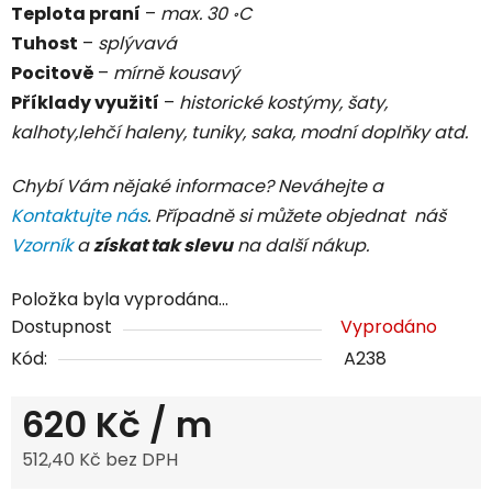
Teplota praní
–
max. 30 ॰C
Tuhost
–
splývavá
Pocitově
–
mírně kousavý
Příklady využití
–
historické kostýmy, šaty,
kalhoty,lehčí haleny, tuniky, saka, modní doplňky atd.
Chybí Vám nějaké informace? Neváhejte a
Kontaktujte nás
. Případně si můžete objednat náš
Vzorník
a
získat tak slevu
na další nákup.
Položka byla vyprodána…
Dostupnost
Vyprodáno
Kód:
A238
620 Kč
/ m
512,40 Kč bez DPH