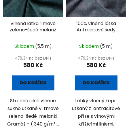
vlněná látka Tmavě
100% vlněná látka
zeleno-šedá melanž
Antracitově šedý
kepr s vínovými
liniemi
Skladem
(5,5 m)
Skladem
(5 m)
479,34 Kč bez DPH
479,34 Kč bez DPH
580 Kč
580 Kč
DO KOŠÍKU
DO KOŠÍKU
Středně silné vlněné
Lehký vlněný kepr
sukno utkané v tmavě
utkaný z antracitové
zeleno-šedé melanži.
příze s vínovými
Gramáž – ( 340 g/m² ...
křížícími liniemi.