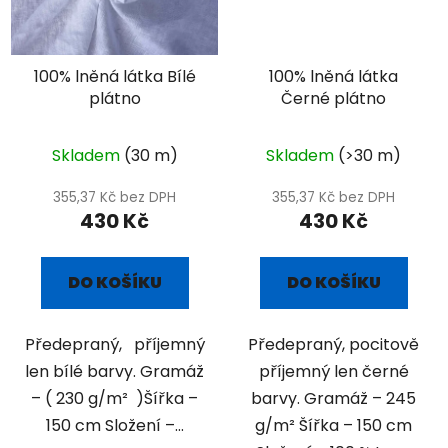
100% lněná látka Bílé
100% lněná látka
plátno
Černé plátno
Skladem
(30 m)
Skladem
(>30 m)
355,37 Kč bez DPH
355,37 Kč bez DPH
430 Kč
430 Kč
DO KOŠÍKU
DO KOŠÍKU
Předepraný, příjemný
Předepraný, pocitově
len bílé barvy. Gramáž
příjemný len černé
– ( 230 g/m² )Šířka –
barvy. Gramáž – 245
150 cm Složení –...
g/m² Šířka – 150 cm