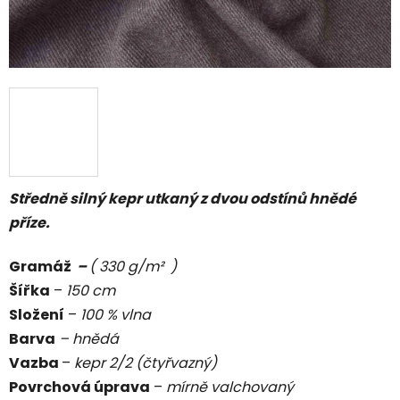
Středně silný kepr utkaný z dvou odstínů hnědé
příze.
Gramáž
–
( 330 g/m² )
Šířka
–
150 cm
Složení
–
100 % vlna
Barva
– hnědá
Vazba
–
kepr 2/2 (čtyřvazný)
Povrchová úprava
–
mírně valchovaný