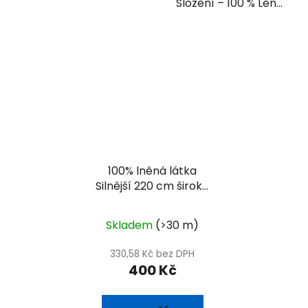
Složení – 100 % Len...
100% lněná látka
Silnější 220 cm široké
přírodní plátno
Skladem
(>30 m)
330,58 Kč bez DPH
400 Kč