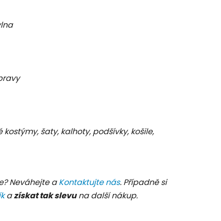
vlna
pravy
C
é kostýmy, šaty, kalhoty, podšívky, košile,
e? Neváhejte a
Kontaktujte nás
. Případně si
ík
a
získat tak slevu
na další nákup.