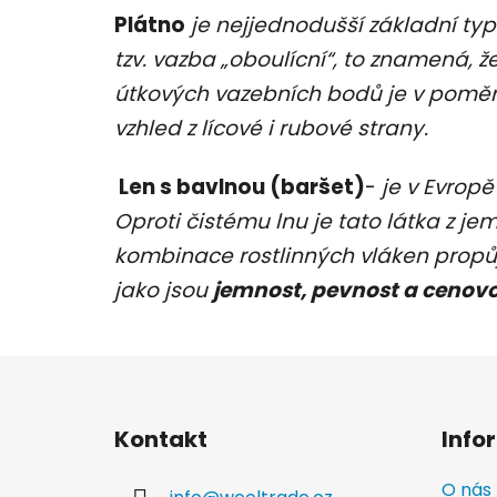
Plátno
je nejjednodušší základní ty
tzv. vazba „oboulícní“, to znamená, 
útkových vazebních bodů je v poměru
vzhled z lícové i rubové strany.
Len s bavlnou (baršet)
-
je v Evrop
Oproti čistému lnu je tato látka z je
kombinace rostlinných vláken propůj
jako jsou
jemnost, pevnost a cenov
Z
á
Kontakt
Info
p
a
O nás