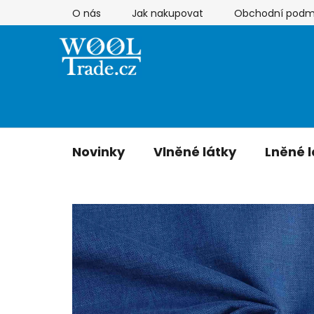
Přejít
O nás
Jak nakupovat
Obchodní podm
na
obsah
Novinky
Vlněné látky
Lněné l