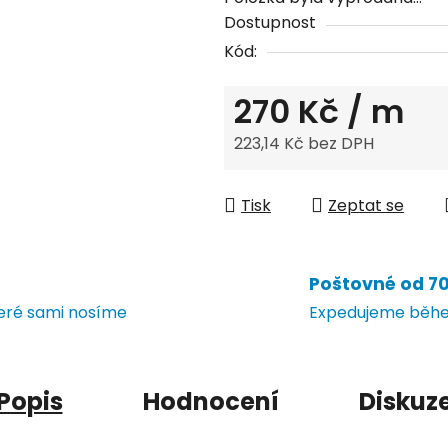
Dostupnost
Kód:
270 Kč
/ m
223,14 Kč bez DPH
Měrná cena:
Tisk
Zeptat se
Poštovné od 70 
teré sami nosíme
Expedujeme během
Popis
Hodnocení
Diskuz