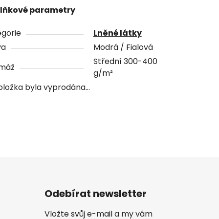
lňkové parametry
gorie
Lněné látky
va
Modrá / Fialová
Střední 300-400
máž
g/m²
oložka byla vyprodána…
Odebírat newsletter
Vložte svůj e-mail a my vám