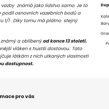
p vazby známá jako lidstvo samo. Je to
Dop
že podíl osnovních vazebních bodů a
Kate
 1/1 . Díky tomu má plátno stejný
Bar
Gra
ě známý a oblíbený
od konce 13 století.
P
mnější vláken s hustší dostavou.
Tato
čuje látkám z nich utkaných vlastnosti
ou dostupnost.
rmace pro vás