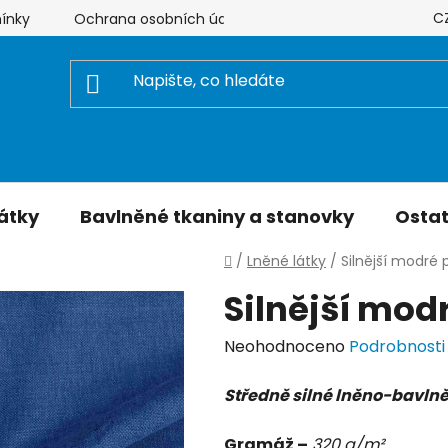
C
ínky
Ochrana osobních údajů
Hodnocení obchodu
átky
Bavlněné tkaniny a stanovky
Ostat
Domů
/
Lněné látky
/
Silnější modré
Silnější mod
Průměrné
Neohodnoceno
Podrobnosti
hodnocení
Středně silné lněno-bavln
produktu
je
Gramáž –
320 g/m²