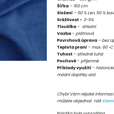
0,0
Šířka
–
150 cm
z
Složení
–
50 % Len, 50 % ba
5
Srážlivost -
3-5%
hvězdiček.
Tloušťka
–
střední
Vazba
–
plátnová
Povrchová úprava
–
bez ú
Teplota praní
–
max. 60
॰
Tuhost
–
středně tuhá
Pocitově
–
příjemné
Příklady využití
–
historick
módní doplňky atd.
Chybí Vám nějaké informac
můžete objednat náš
Vzorn
Položka byla vyprodána…