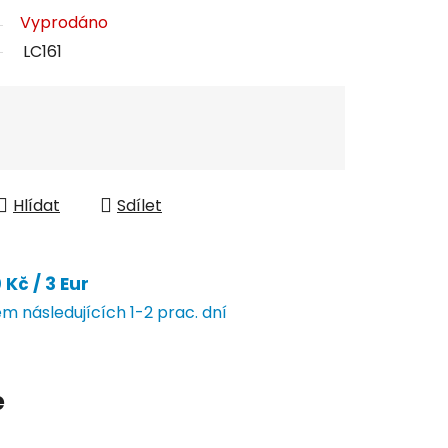
Vyprodáno
LC161
Hlídat
Sdílet
Kč / 3 Eur
 následujících 1-2 prac. dní
e