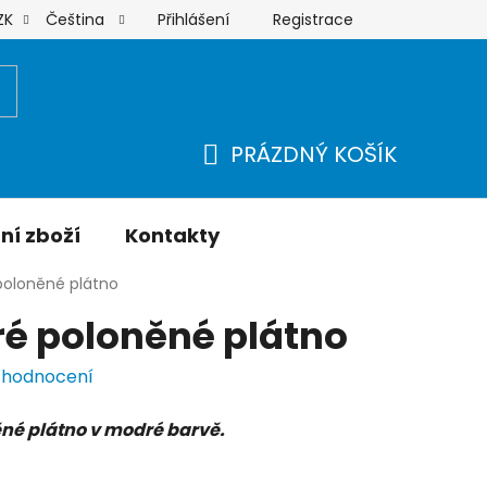
Přihlášení
Registrace
ZK
Čeština
Moje objednávka
PRÁZDNÝ KOŠÍK
NÁKUPNÍ
KOŠÍK
ní zboží
Kontakty
 poloněné plátno
ré poloněné plátno
 hodnocení
ěné plátno v modré barvě.