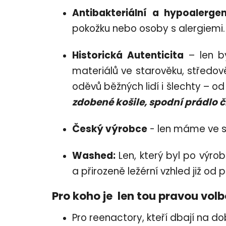
Antibakteriální a hypoalergen
pokožku nebo osoby s alergiemi.
Historická Autenticita
– len by
materiálů ve starověku, středov
oděvů běžných lidí i šlechty – 
zdobené košile, spodní prádlo 
Český výrobce
- len máme ve s
Washed:
Len, který byl po výro
a přirozeně ležérní vzhled již od p
Pro koho je len tou pravou vol
Pro reenactory, kteří dbají na do