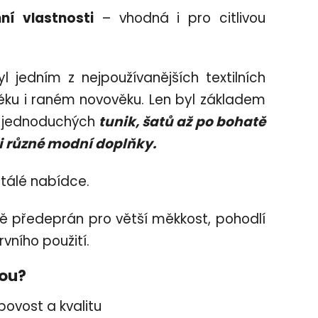
ní vlastnosti
– vhodná i pro citlivou
l jedním z nejpoužívanějších textilních
ěku i raném novověku. Len byl
základem
od jednoduchých
tunik, šatů až po bohatě
či různé modní doplňky.
tálé nabídce.
bě předeprán pro větší měkkost, pohodlí
rvního použití.
bou?
bovost a kvalitu