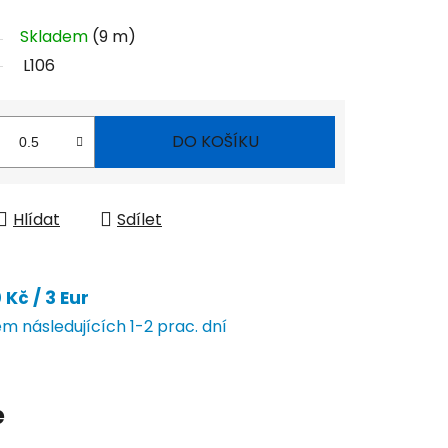
Skladem
(9 m)
L106
DO KOŠÍKU
Hlídat
Sdílet
Kč / 3 Eur
 následujících 1-2 prac. dní
e