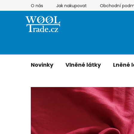
Přejít
O nás
Jak nakupovat
Obchodní podm
na
obsah
Novinky
Vlněné látky
Lněné l