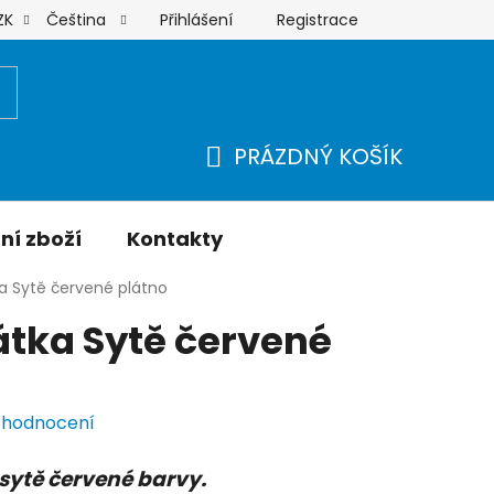
Přihlášení
Registrace
ZK
Čeština
Moje objednávka
PRÁZDNÝ KOŠÍK
NÁKUPNÍ
KOŠÍK
ní zboží
Kontakty
ka Sytě červené plátno
átka Sytě červené
 hodnocení
sytě červené barvy.