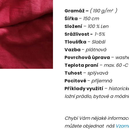
je
Gramáž –
( 190 g/m² )
0,0
Šířka
–
150 cm
z
Složení
–
100 % Len
5
Srážlivost -
1-5%
hvězdiček.
Tloušťka
–
Slabší
Vazba
–
plátnová
Povrchová úprava
–
washe
Teplota praní
–
max. 60
॰
Tuhost
–
splývavá
Pocitově
–
příjemná
Příklady využití
–
historick
ložní prádlo, bytové a módní
Chybí Vám nějaké informac
můžete objednat náš
Vzorn