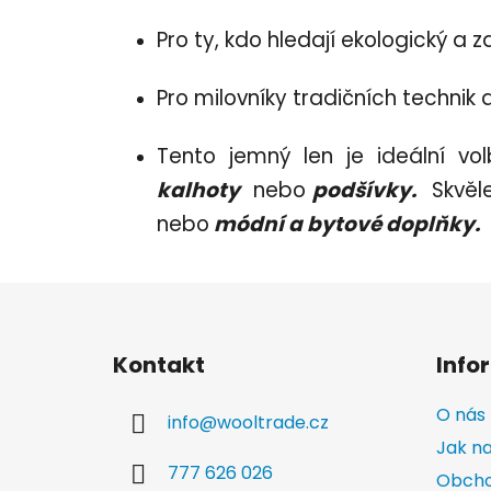
Pro ty, kdo hledají ekologický a
Pro milovníky tradičních technik a 
Tento jemný len je ideální vo
kalhoty
nebo
podšívky.
Skvěle
nebo
módní a bytové doplňky.
Z
á
Kontakt
Info
p
a
O nás
info
@
wooltrade.cz
t
Jak n
í
777 626 026
Obcho