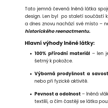
Tato jemná čevená lněná látka spojuj
design. Len byl po staletí součástí 
a dnes znovu nachází své místo – n
historického reenactmentu.
Hlavní výhody lněné látky:
100% přírodní materiál
– len j
šetrný k pokožce.
Výborná prodyšnost a savos
nebo při fyzické aktivitě.
Pevnost a odolnost
– lněná vlák
textilií, a čím častěji se látka po