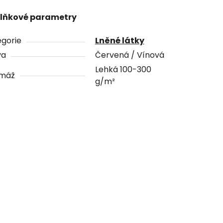
lňkové parametry
gorie
Lněné látky
va
Červená / Vínová
Lehká 100-300
máž
g/m²