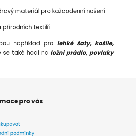
 zdravý materiál pro každodenní nošení
přírodních textilií
lbou například pro
lehké
šaty, košile,
 se také hodí na
ložní prádlo, povlaky
rmace pro vás
akupovat
dní podmínky