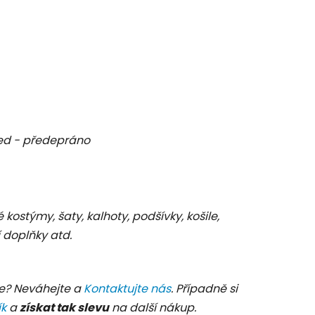
d - předepráno
C
é kostýmy, šaty, kalhoty, podšívky, košile,
 doplňky atd.
e? Neváhejte a
Kontaktujte nás
. Případně si
ík
a
získat tak slevu
na další nákup.