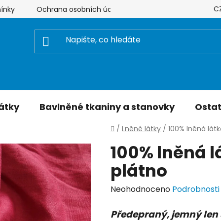
C
ínky
Ochrana osobních údajů
Hodnocení obchodu
átky
Bavlněné tkaniny a stanovky
Ostat
Domů
/
Lněné látky
/
100% lněná lát
100% lněná l
plátno
Průměrné
Neohodnoceno
Podrobnosti
hodnocení
Předepraný, jemný len 
produktu