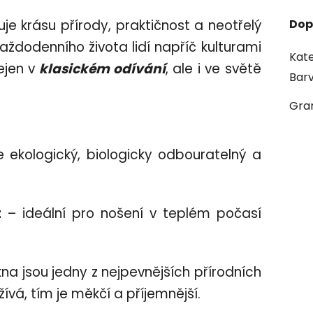
e krásu přírody, praktičnost a neotřelý
Dop
každodenního života lidí napříč kulturami
Kate
ejen v
klasickém odívání
, ale i ve světě
Bar
Gra
e ekologický, biologicky odbouratelný a
t
– ideální pro nošení v teplém počasí
na jsou jedny z nejpevnějších přírodních
užívá, tím je měkčí a příjemnější.