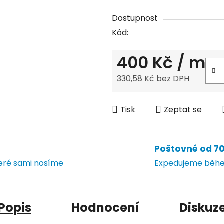
Dostupnost
Kód:
400 Kč
/ m
330,58 Kč bez DPH
Měrná cena:
Tisk
Zeptat se
Poštovné od 70 
teré sami nosíme
Expedujeme během
Popis
Hodnocení
Diskuz