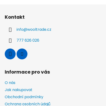
Z
á
Kontakt
p
a
info
@
wooltrade.cz
t
í
777 626 026
Informace pro vás
O nás
Jak nakupovat
Obchodní podmínky
Ochrana osobních údajů