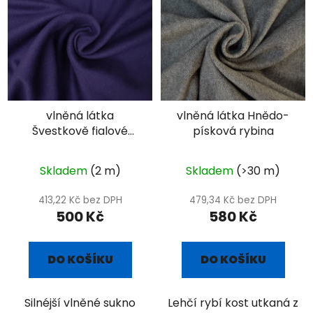
vlněná látka
vlněná látka Hnědo-
Švestkově fialové
písková rybina
sukno
Skladem
(2 m)
Skladem
(>30 m)
413,22 Kč bez DPH
479,34 Kč bez DPH
500 Kč
580 Kč
DO KOŠÍKU
DO KOŠÍKU
Silnéjší vlněné sukno
Lehčí rybí kost utkaná z