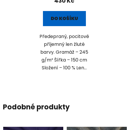
430 Kč
DO KOŠÍKU
Předepraný, pocitově
příjemný len žluté
barvy. Gramáž – 245
g/m² Šířka – 150 cm
Složení – 100 % Len...
Podobné produkty