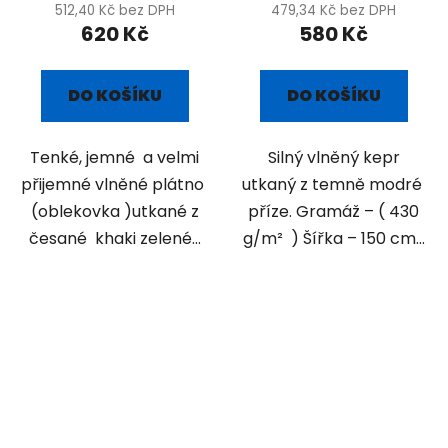
512,40 Kč bez DPH
479,34 Kč bez DPH
620 Kč
580 Kč
DO KOŠÍKU
DO KOŠÍKU
Tenké, jemné a velmi
Silný vlněný kepr
přijemné vlněné plátno
utkaný z temně modré
(oblekovka )utkané z
příze. Gramáž – ( 430
česané khaki zelené...
g/m² ) Šířka – 150 cm...