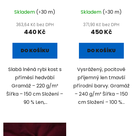
příměsí hedvábí
Skladem
(>30 m)
Skladem
(>30 m)
363,64 Kč bez DPH
371,90 Kč bez DPH
440 Kč
450 Kč
DO KOŠÍKU
DO KOŠÍKU
Slabá lněná rybi kost s
Vysrážený, pocitově
příměsí hedvábí
příjemný len tmavší
Gramáž – 220 g/m²
přírodní barvy. Gramáž
Šířka – 150 cm Složení –
– 240 g/m² Šířka – 150
90 % Len,...
cm Složení – 100 %...