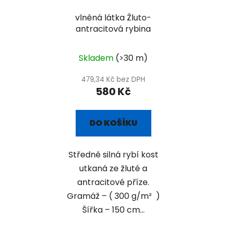
vlněná látka Žluto-
antracitová rybina
Skladem
(>30 m)
479,34 Kč bez DPH
580 Kč
DO KOŠÍKU
Středně silná rybí kost
utkaná ze žluté a
antracitové příze.
Gramáž – ( 300 g/m² )
Šířka – 150 cm...