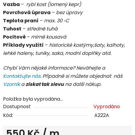
Vazba
–
rybí kost (lomený kepr)
Povrchová úprava
–
bez úpravy
Teplota praní
–
max. 30 ॰C
Tuhost
–
středně tuhá
Pocitově
–
mírně kousavá
Příklady využití
–
historické kostýmy,šaty, kalhoty,
lehké haleny, tuniky, saka, modní doplňky atd.
Chybí Vám nějaké informace? Neváhejte a
Kontaktujte nás
. Případně si můžete objednat náš
Vzorník
a
získat tak slevu
na další nákup.
Položka byla vyprodána…
Dostupnost
Vyprodáno
Kód:
A222A
550 Kč
/ m