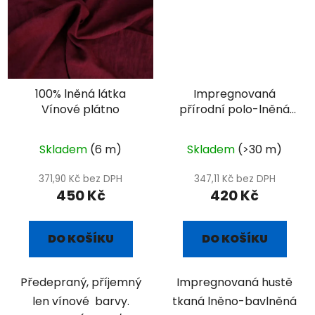
100% lněná látka
Impregnovaná
Vínové plátno
přírodní polo-lněná
stanovina
Skladem
(6 m)
Skladem
(>30 m)
371,90 Kč bez DPH
347,11 Kč bez DPH
450 Kč
420 Kč
DO KOŠÍKU
DO KOŠÍKU
Předepraný, příjemný
Impregnovaná hustě
len vínové barvy.
tkaná lněno-bavlněná