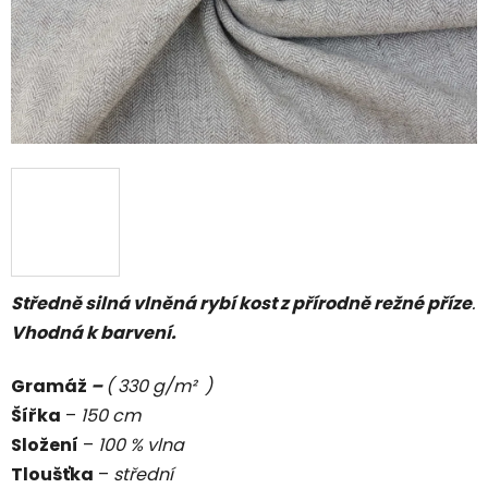
Středně silná vlněná rybí kost z přírodně režné příze
.
Vhodná k barvení.
Gramáž
–
( 330 g/m² )
Šířka
–
150 cm
Složení
–
100 % vlna
Tloušťka
–
střední