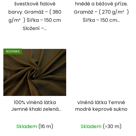
švestkově fialové
hnědé a béžové příze.
barvy. Gramáž – ( 380
Gramáž – ( 270 g/m² )
g/m² ) Šířka – 150 cm
Šířka – 150 cm...
Složení –...
NOVINKA
100% vlněná látka
vlněná látka Temně
Jemné khaki zelená
modré keprové sukno
oblekovka
Skladem
(16 m)
Skladem
(>30 m)