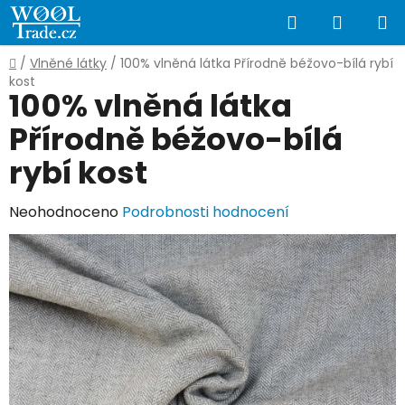
Přejít
Hledat
NÁKUP
na
obsah
KOŠÍK
Domů
/
Vlněné látky
/
100% vlněná látka Přírodně béžovo-bílá rybí
kost
100% vlněná látka
Přírodně béžovo-bílá
rybí kost
Průměrné
Neohodnoceno
Podrobnosti hodnocení
hodnocení
produktu
je
0,0
z
5
hvězdiček.