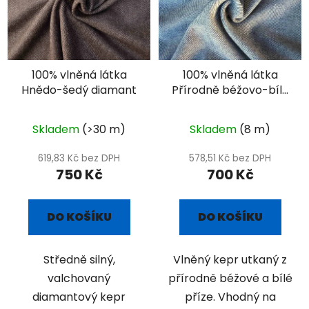
100% vlněná látka
100% vlněná látka
Hnědo-šedý diamant
Přírodně béžovo-bílý
kepr
Skladem
(>30 m)
Skladem
(8 m)
619,83 Kč bez DPH
578,51 Kč bez DPH
750 Kč
700 Kč
DO KOŠÍKU
DO KOŠÍKU
Středně silný,
Vlněný kepr utkaný z
valchovaný
přírodně béžové a bílé
diamantový kepr
příze. Vhodný na