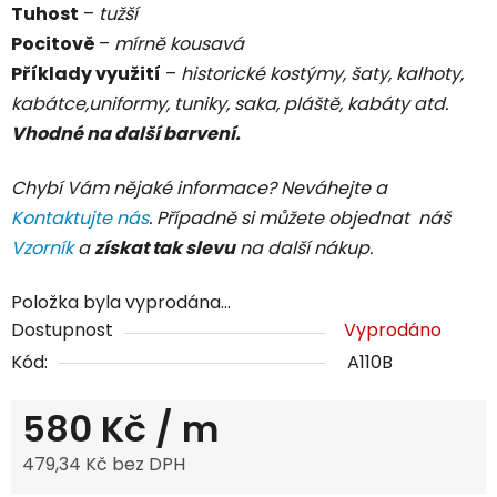
Tuhost
–
tužší
Pocitově
–
mírně
kousavá
Příklady využití
–
historické kostýmy, šaty, kalhoty,
kabátce,uniformy, tuniky, saka, pláště, kabáty atd.
Vhodné na další barvení.
Chybí Vám nějaké informace? Neváhejte a
Kontaktujte nás
. Případně si můžete objednat náš
Vzorník
a
získat tak slevu
na další nákup.
Položka byla vyprodána…
Dostupnost
Vyprodáno
Kód:
A110B
580 Kč
/ m
479,34 Kč bez DPH