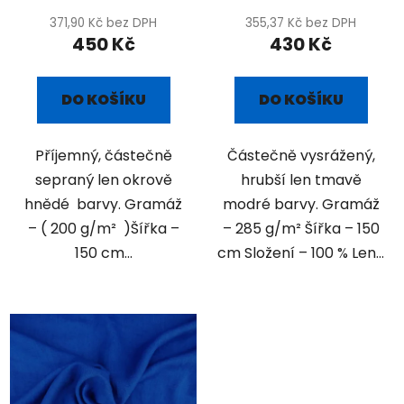
371,90 Kč bez DPH
355,37 Kč bez DPH
450 Kč
430 Kč
DO KOŠÍKU
DO KOŠÍKU
Příjemný, částečně
Částečně vysrážený,
sepraný len okrově
hrubší len tmavě
hnědé barvy. Gramáž
modré barvy. Gramáž
– ( 200 g/m² )Šířka –
– 285 g/m² Šířka – 150
150 cm...
cm Složení – 100 % Len...