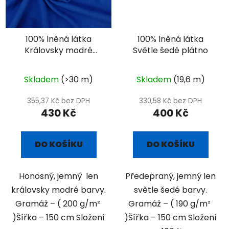
100% lněná látka
100% lněná látka
Královsky modré
Světle šedé plátno
plátno
Skladem
(>30 m)
Skladem
(19,6 m)
355,37 Kč bez DPH
330,58 Kč bez DPH
430 Kč
400 Kč
DO KOŠÍKU
DO KOŠÍKU
Honosný, jemný len
Předepraný, jemný len
královsky modré barvy.
světle šedé barvy.
Gramáž – ( 200 g/m²
Gramáž – ( 190 g/m²
)Šířka – 150 cm Složení
)Šířka – 150 cm Složení