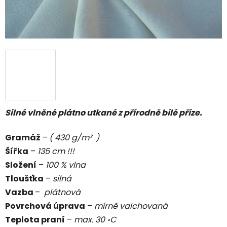
Silné vlněné plátno utkané z přírodně bílé příze.
Gramáž
–
( 430 g/m² )
Šířka
–
135 cm !!!
Složení
–
100 % vlna
Tloušťka
–
silná
Vazba
–
plátnová
Povrchová úprava
–
mírně
valchovaná
Teplota praní
–
max. 30 ॰C