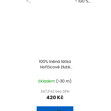
–...
– 100 %...
100% lněná látka
Hořčicově žluté
plátno
Skladem
(>30 m)
347,11 Kč bez DPH
420 Kč