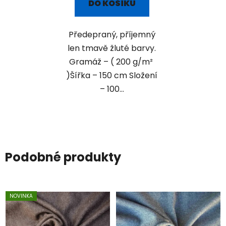
DO KOŠÍKU
Předepraný, příjemný
len tmavě žluté barvy.
Gramáž – ( 200 g/m²
)Šířka – 150 cm Složení
– 100...
Podobné produkty
NOVINKA