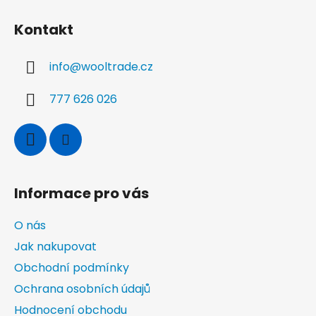
Z
á
Kontakt
p
a
info
@
wooltrade.cz
t
í
777 626 026
Informace pro vás
O nás
Jak nakupovat
Obchodní podmínky
Ochrana osobních údajů
Hodnocení obchodu