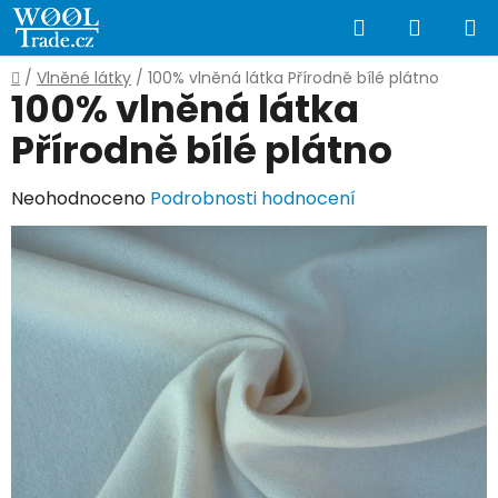
Přejít
Hledat
NÁKUP
na
obsah
KOŠÍK
Domů
/
Vlněné látky
/
100% vlněná látka Přírodně bílé plátno
100% vlněná látka
Přírodně bílé plátno
Průměrné
Neohodnoceno
Podrobnosti hodnocení
hodnocení
produktu
je
0,0
z
5
hvězdiček.