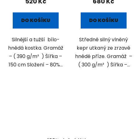
520 Kč
680 Kč
DO KOŠÍKU
DO KOŠÍKU
Silnější a tužší bílo-
Středně silný vlněný
hnědá kostka. Gramáž
kepr utkaný ze zrzavě
– ( 390 g/m² ) Šířka –
hnědé příze. Gramáž –
150 cm Složení – 80%...
( 300 g/m² ) Šířka –...