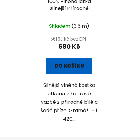
100% vlněná látka
silnější Přírodně
Šedo-bílá kostka
Skladem
(3,5 m)
561,98 Kč bez DPH
680 Kč
DO KOŠÍKU
Silnější vlněná kostka
utkaná v keprové
vazbě z přírodně bílé a
šedé příze. Gramáž – (
420...